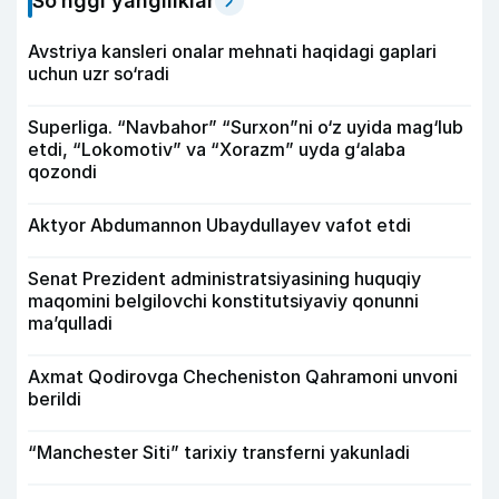
So‘nggi yangiliklar
Avstriya kansleri onalar mehnati haqidagi gaplari
uchun uzr so‘radi
Superliga. “Navbahor” “Surxon”ni o‘z uyida mag‘lub
etdi, “Lokomotiv” va “Xorazm” uyda g‘alaba
qozondi
Aktyor Abdu­mannon Ubaydullayev vafot etdi
Senat Prezident administratsiyasining huquqiy
maqomini belgilovchi konstitutsiyaviy qonunni
ma’qulladi
Axmat Qodirovga Checheniston Qahramoni unvoni
berildi
“Manchester Siti” tarixiy transferni yakunladi