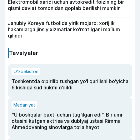
Elektromobil xaridi uchun avtokredit foizining bir
qismi davlat tomonidan qoplab berilishi mumkin
Janubiy Koreya futbolida yirik mojaro: xorijlik
hakamlarga jinsiy xizmatlar ko‘rsatilgani ma’lum
qilindi
Tavsiyalar
O‘zbekiston
Toshkentda o‘pirilib tushgan yo‘l qurilishi bo‘yicha
6 kishiga sud hukmi o‘qildi
Madaniyat
“U boshqalar baxti uchun tug‘ilgan edi”. Bir umr
otasini kutgan aktrisa va dublyaj ustasi Rimma
Ahmedovaning sinovlarga to‘la hayoti