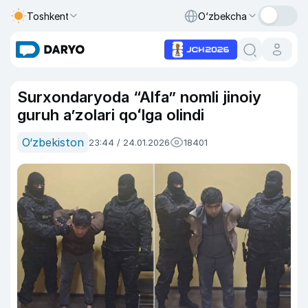
Toshkent
O‘zbekcha
Surxondaryoda “Alfa” nomli jinoiy
guruh aʼzolari qoʻlga olindi
O‘zbekiston
23:44 / 24.01.2026
18401