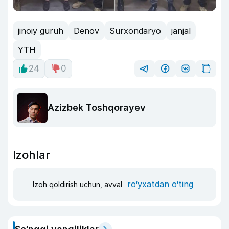
jinoiy guruh
Denov
Surxondaryo
janjal
YTH
24
0
Azizbek Toshqorayev
Izohlar
ro‘yxatdan o‘ting
Izoh qoldirish uchun, avval