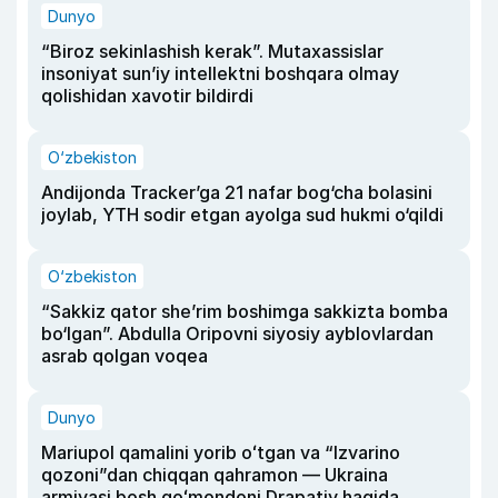
Dunyo
“Biroz sekinlashish kerak”. Mutaxassislar
insoniyat sun’iy intellektni boshqara olmay
qolishidan xavotir bildirdi
O‘zbekiston
Andijonda Tracker’ga 21 nafar bog‘cha bolasini
joylab, YTH sodir etgan ayolga sud hukmi o‘qildi
O‘zbekiston
“Sakkiz qator she’rim boshimga sakkizta bomba
bo‘lgan”. Abdulla Oripovni siyosiy ayblovlardan
asrab qolgan voqea
Dunyo
Mariupol qamalini yorib oʻtgan va “Izvarino
qozoni”dan chiqqan qahramon — Ukraina
armiyasi bosh qoʻmondoni Drapatiy haqida