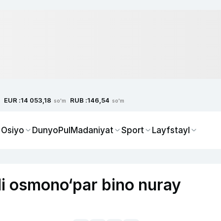
EUR :
RUB :
14 053,18
146,54
so'm
so'm
 Osiyo
Dunyo
Pul
Madaniyat
Sport
Layfstayl
li osmono‘par bino nuray