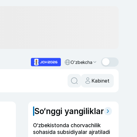
O‘zbekcha
Kabinet
So‘nggi yangiliklar
O‘zbekistonda chorvachilik
sohasida subsidiyalar ajratiladi