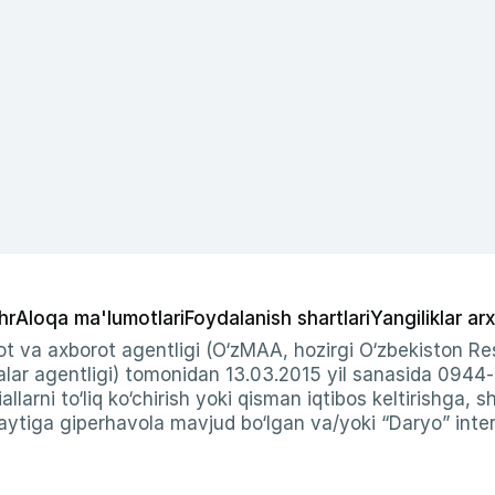
hr
Aloqa ma'lumotlari
Foydalanish shartlari
Yangiliklar arx
t va axborot agentligi (O‘zMAA, hozirgi O‘zbekiston Res
ar agentligi) tomonidan 13.03.2015 yil sanasida 0944
allarni to‘liq ko‘chirish yoki qisman iqtibos keltirishga, 
ytiga giperhavola mavjud bo‘lgan va/yoki “Daryo” intern