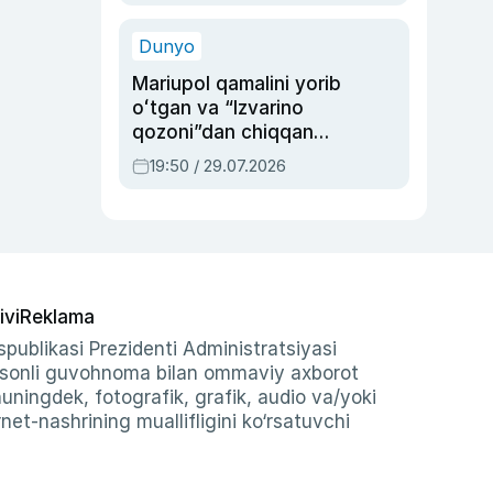
qolgan voqea
Dunyo
Mariupol qamalini yorib
oʻtgan va “Izvarino
qozoni”dan chiqqan
qahramon — Ukraina
19:50 / 29.07.2026
armiyasi bosh
qoʻmondoni Drapatiy
haqida
ivi
Reklama
publikasi Prezidenti Administratsiyasi
-sonli guvohnoma bilan ommaviy axborot
shuningdek, fotografik, grafik, audio va/yoki
et-nashrining muallifligini ko‘rsatuvchi