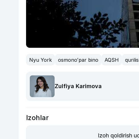
Nyu York
osmonoʻpar bino
AQSH
qurili
Zulfiya Karimova
Izohlar
Izoh qoldirish 