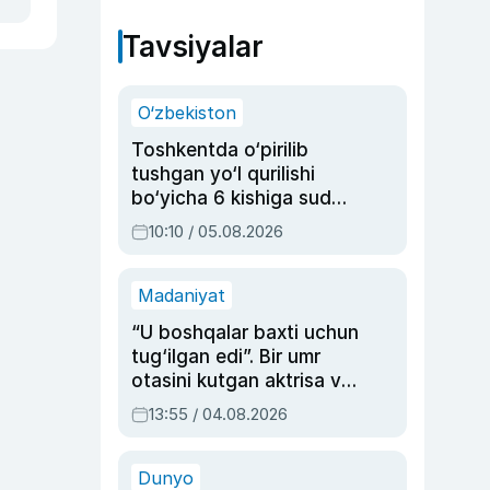
Tavsiyalar
O‘zbekiston
Toshkentda o‘pirilib
tushgan yo‘l qurilishi
bo‘yicha 6 kishiga sud
hukmi o‘qildi
10:10 / 05.08.2026
Madaniyat
“U boshqalar baxti uchun
tug‘ilgan edi”. Bir umr
otasini kutgan aktrisa va
dublyaj ustasi Rimma
13:55 / 04.08.2026
Ahmedovaning
sinovlarga to‘la hayoti
Dunyo