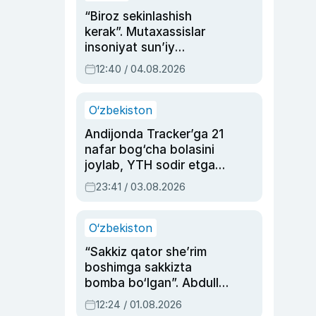
“Biroz sekinlashish
kerak”. Mutaxassislar
insoniyat sun’iy
intellektni boshqara
12:40 / 04.08.2026
olmay qolishidan xavotir
bildirdi
O‘zbekiston
Andijonda Tracker’ga 21
nafar bog‘cha bolasini
joylab, YTH sodir etgan
ayolga sud hukmi o‘qildi
23:41 / 03.08.2026
O‘zbekiston
“Sakkiz qator she’rim
boshimga sakkizta
bomba bo‘lgan”. Abdulla
Oripovni siyosiy
12:24 / 01.08.2026
ayblovlardan asrab