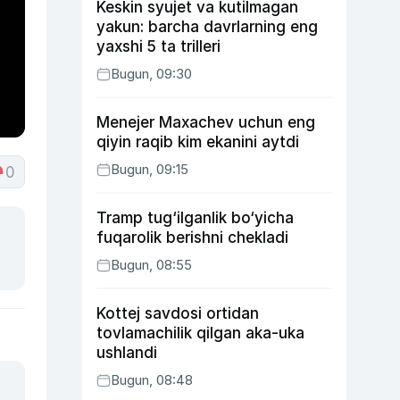
Keskin syujet va kutilmagan
yakun: barcha davrlarning eng
yaxshi 5 ta trilleri
Bugun, 09:30
Menejer Maxachev uchun eng
qiyin raqib kim ekanini aytdi
Bugun, 09:15
0
Tramp tug‘ilganlik bo‘yicha
fuqarolik berishni chekladi
Bugun, 08:55
Kottej savdosi ortidan
tovlamachilik qilgan aka-uka
ushlandi
Bugun, 08:48