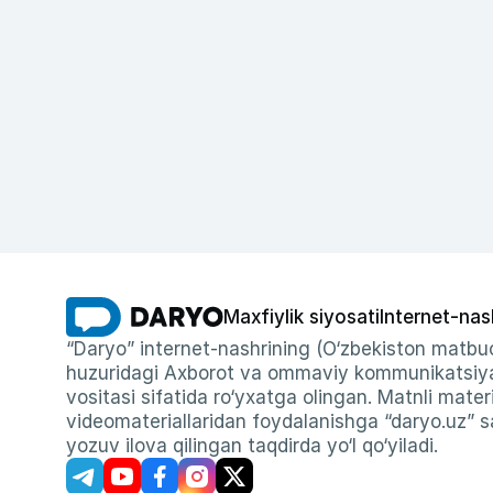
Maxfiylik siyosati
Internet-nas
“Daryo” internet-nashrining (O‘zbekiston matbuo
huzuridagi Axborot va ommaviy kommunikatsiyal
vositasi sifatida ro‘yxatga olingan. Matnli materi
videomateriallaridan foydalanishga “daryo.uz” sa
yozuv ilova qilingan taqdirda yo‘l qo‘yiladi.