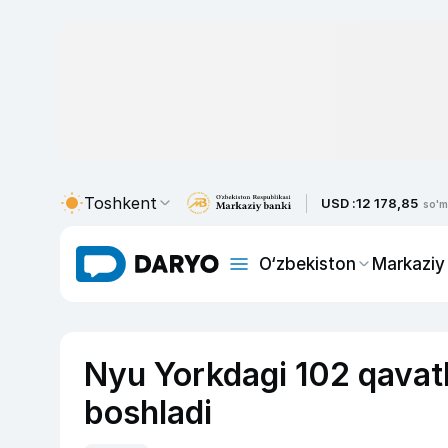
Toshkent
USD :
12 178,85
so'm
O‘zbekiston
Markaziy
Nyu Yorkdagi 102 qavat
boshladi