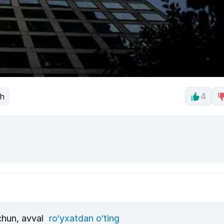
sh
4
uchun, avval
ro‘yxatdan o‘ting