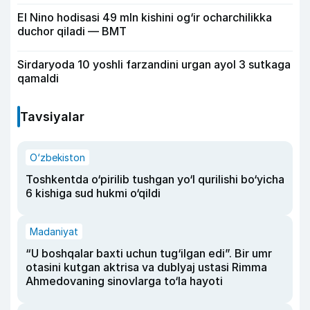
El Nino hodisasi 49 mln kishini og‘ir ocharchilikka
duchor qiladi — BMT
Sirdaryoda 10 yoshli farzandini urgan ayol 3 sutkaga
qamaldi
Tavsiyalar
O‘zbekiston
Toshkentda o‘pirilib tushgan yo‘l qurilishi bo‘yicha
6 kishiga sud hukmi o‘qildi
Madaniyat
“U boshqalar baxti uchun tug‘ilgan edi”. Bir umr
otasini kutgan aktrisa va dublyaj ustasi Rimma
Ahmedovaning sinovlarga to‘la hayoti