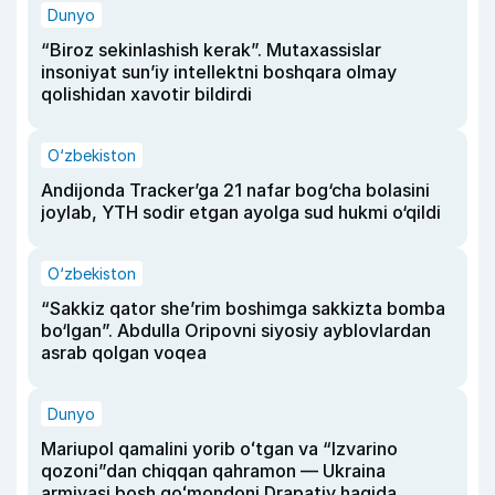
Dunyo
“Biroz sekinlashish kerak”. Mutaxassislar
insoniyat sun’iy intellektni boshqara olmay
qolishidan xavotir bildirdi
O‘zbekiston
Andijonda Tracker’ga 21 nafar bog‘cha bolasini
joylab, YTH sodir etgan ayolga sud hukmi o‘qildi
O‘zbekiston
“Sakkiz qator she’rim boshimga sakkizta bomba
bo‘lgan”. Abdulla Oripovni siyosiy ayblovlardan
asrab qolgan voqea
Dunyo
Mariupol qamalini yorib oʻtgan va “Izvarino
qozoni”dan chiqqan qahramon — Ukraina
armiyasi bosh qoʻmondoni Drapatiy haqida