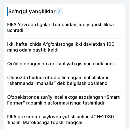
So‘nggi yangiliklar
FIFA Yevropa ligalari tomonidan jiddiy qarshilikka
uchradi
Ikki hafta ichida Afg‘onistonga ikki davlatdan 100
ming odam qaytib keldi
Qo‘yliq dehqon bozori faoliyati qisman cheklandi
Chinozda hududi obod qilinmagan mahallalarni
“sharmandali mahalla” deb belgilash boshlandi
O‘zbekistonda sun‘iy intellektga asoslangan “Smart
Fermer” raqamli platformasi ishga tushiriladi
FIFA prezidenti saylovda yutish uchun JCH-2030
finalini Marokashga topshirmoqchi