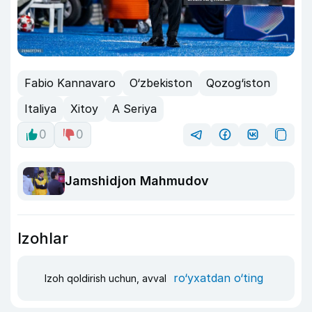
Fabio Kannavaro
O‘zbekiston
Qozog‘iston
Italiya
Xitoy
A Seriya
0
0
Jamshidjon Mahmudov
Izohlar
ro‘yxatdan o‘ting
Izoh qoldirish uchun, avval