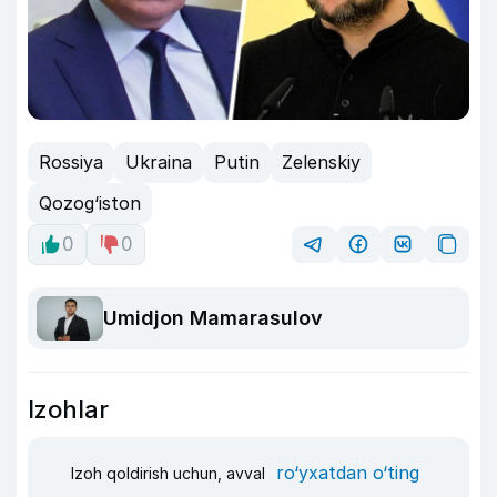
Rossiya
Ukraina
Putin
Zelenskiy
Qozog‘iston
0
0
Umidjon Mamarasulov
Izohlar
ro‘yxatdan o‘ting
Izoh qoldirish uchun, avval