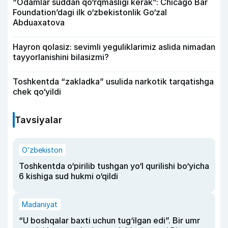
“Odamlar suddan qo‘rqmasligi kerak”: Chicago Bar
Foundation’dagi ilk o‘zbekistonlik Go‘zal
Abduaxatova
Hayron qolasiz: sevimli yeguliklarimiz aslida nimadan
tayyorlanishini bilasizmi?
Toshkentda “zakladka” usulida narkotik tarqatishga
chek qo‘yildi
Tavsiyalar
O‘zbekiston
Toshkentda o‘pirilib tushgan yo‘l qurilishi bo‘yicha
6 kishiga sud hukmi o‘qildi
Madaniyat
“U boshqalar baxti uchun tug‘ilgan edi”. Bir umr