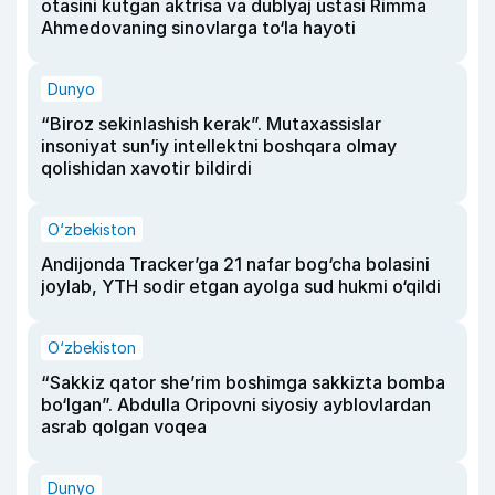
otasini kutgan aktrisa va dublyaj ustasi Rimma
Ahmedovaning sinovlarga to‘la hayoti
Dunyo
“Biroz sekinlashish kerak”. Mutaxassislar
insoniyat sun’iy intellektni boshqara olmay
qolishidan xavotir bildirdi
O‘zbekiston
Andijonda Tracker’ga 21 nafar bog‘cha bolasini
joylab, YTH sodir etgan ayolga sud hukmi o‘qildi
O‘zbekiston
“Sakkiz qator she’rim boshimga sakkizta bomba
bo‘lgan”. Abdulla Oripovni siyosiy ayblovlardan
asrab qolgan voqea
Dunyo