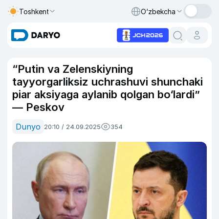
Toshkent
O‘zbekcha
“Putin va Zelenskiyning
tayyorgarliksiz uchrashuvi shunchaki
piar aksiyaga aylanib qolgan bo‘lardi”
— Peskov
Dunyo
20:10 / 24.09.2025
354