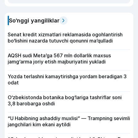
So‘nggi yangiliklar
Senat kredit xizmatlari reklamasida ogohlantirish
bo‘lishini nazarda tutuvchi qonunni ma’qulladi
AQSH sudi Meta’ga 567 mln dollarlik maxsus
jamg‘arma joriy etish majburiyatini yukladi
Yozda terlashni kamaytirishga yordam beradigan 3
odat
O‘zbekistonda botanika bog‘lariga tashriflar soni
3,8 barobarga oshdi
“U Habibning ashaddiy muxlisi” — Trampning sevimli
jangchilari kim ekani aytildi