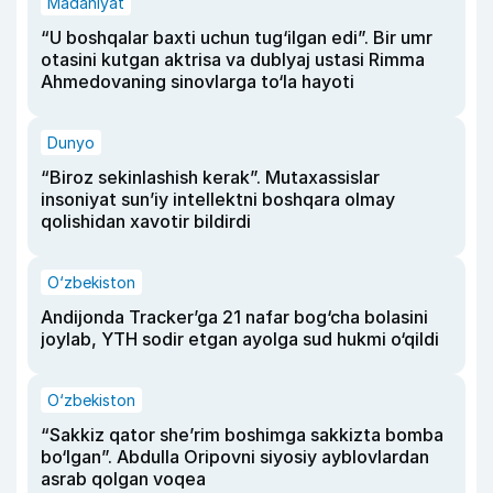
Madaniyat
“U boshqalar baxti uchun tug‘ilgan edi”. Bir umr
otasini kutgan aktrisa va dublyaj ustasi Rimma
Ahmedovaning sinovlarga to‘la hayoti
Dunyo
“Biroz sekinlashish kerak”. Mutaxassislar
insoniyat sun’iy intellektni boshqara olmay
qolishidan xavotir bildirdi
O‘zbekiston
Andijonda Tracker’ga 21 nafar bog‘cha bolasini
joylab, YTH sodir etgan ayolga sud hukmi o‘qildi
O‘zbekiston
“Sakkiz qator she’rim boshimga sakkizta bomba
bo‘lgan”. Abdulla Oripovni siyosiy ayblovlardan
asrab qolgan voqea