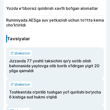
Yozda e’tiborsiz qoldirish xavfli bo‘lgan alomatlar
Ruminiyada AESga suv yetkazish uchun toʻrtta kema
choʻktirildi
Tavsiyalar
O‘zbekiston
Jizzaxda 77 yoshli taksichini qo‘y sotib olish
bahonasida yaylovga olib borib o‘ldirgan yigit 20
yilga qamaldi
O‘zbekiston
Toshkentda o‘pirilib tushgan yo‘l qurilishi bo‘yicha
6 kishiga sud hukmi o‘qildi