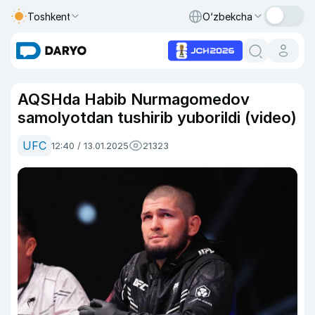
Toshkent
O‘zbekcha
AQSHda Habib Nurmagomedov
samolyotdan tushirib yuborildi (video)
UFC
12:40 / 13.01.2025
21323