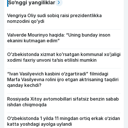
So‘nggi yangiliklar
Vengriya Oliy sudi sobiq raisi prezidentlikka
nomzodini qoʻydi
Valverde Mourinyo haqida: “Uning bunday inson
ekanini kutmagan edim”
Oʻzbekistonda xizmat koʻrsatgan kommunal xoʻjaligi
xodimi faxriy unvoni taʼsis etilishi mumkin
“Ivan Vasilyevich kasbini o‘zgartiradi” filmidagi
Marfa Vasilyevna rolini ijro etgan aktrisaning taqdiri
qanday kechdi?
Rossiyada Xitoy avtomobillari sifatsiz benzin sabab
ishdan chiqmoqda
O‘zbekistonda 1 yilda 11 mingdan ortiq erkak o‘zidan
katta yoshdagi ayolga uylandi