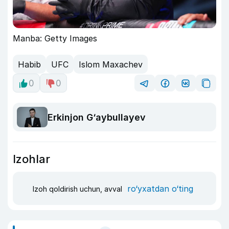
Manba: Getty Images
Habib
UFC
Islom Maxachev
0
0
Erkinjon G‘aybullayev
Izohlar
ro‘yxatdan o‘ting
Izoh qoldirish uchun, avval