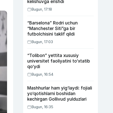
kelishuvga erishdi
Bugun, 17:18
“Barselona” Rodri uchun
“Manchester Siti”ga bir
futbolchisini taklif qildi
Bugun, 17:03
“Tolibon” yettita xususiy
universitet faoliyatini to‘xtatib
qo‘ydi
Bugun, 16:54
Mashhurlar ham yig‘laydi: fojiali
yo‘qotishlarni boshidan
kechirgan Gollivud yulduzlari
Bugun, 16:35