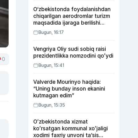
O‘zbekistonda foydalanishdan
chiqarilgan aerodromlar turizm
maqsadida ijaraga berilishi
mumkin
Bugun, 16:17
Vengriya Oliy sudi sobiq raisi
prezidentlikka nomzodini qoʻydi
0
Bugun, 15:41
Valverde Mourinyo haqida:
“Uning bunday inson ekanini
kutmagan edim”
Bugun, 15:35
Oʻzbekistonda xizmat
koʻrsatgan kommunal xoʻjaligi
xodimi faxriy unvoni taʼsis