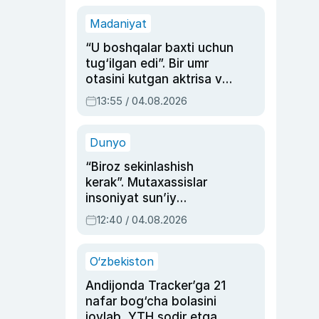
Madaniyat
“U boshqalar baxti uchun
tug‘ilgan edi”. Bir umr
otasini kutgan aktrisa va
dublyaj ustasi Rimma
13:55 / 04.08.2026
Ahmedovaning
sinovlarga to‘la hayoti
Dunyo
“Biroz sekinlashish
kerak”. Mutaxassislar
insoniyat sun’iy
intellektni boshqara
12:40 / 04.08.2026
olmay qolishidan xavotir
bildirdi
O‘zbekiston
Andijonda Tracker’ga 21
nafar bog‘cha bolasini
joylab, YTH sodir etgan