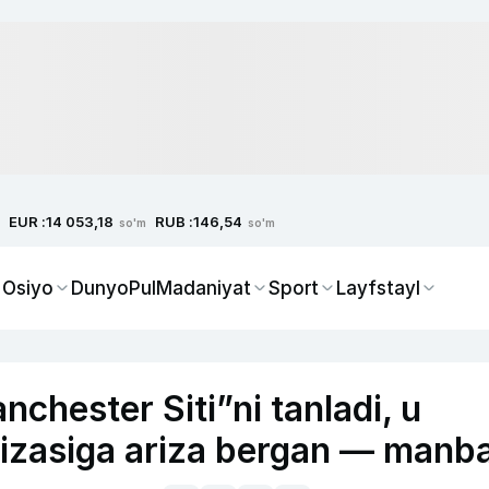
EUR :
RUB :
14 053,18
146,54
so'm
so'm
 Osiyo
Dunyo
Pul
Madaniyat
Sport
Layfstayl
hester Siti”ni tanladi, u
vizasiga ariza bergan — manb