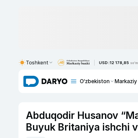
Toshkent
USD :
12 178,85
so'm
O‘zbekiston
Markaziy
Abduqodir Husanov “Manc
Buyuk Britaniya ishchi 