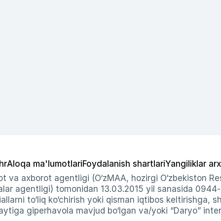
hr
Aloqa ma'lumotlari
Foydalanish shartlari
Yangiliklar arx
t va axborot agentligi (O‘zMAA, hozirgi O‘zbekiston Res
ar agentligi) tomonidan 13.03.2015 yil sanasida 0944
allarni to‘liq ko‘chirish yoki qisman iqtibos keltirishga, 
ytiga giperhavola mavjud bo‘lgan va/yoki “Daryo” intern