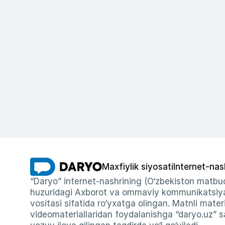
Maxfiylik siyosati
Internet-nas
“Daryo” internet-nashrining (O‘zbekiston matbuo
huzuridagi Axborot va ommaviy kommunikatsiyal
vositasi sifatida ro‘yxatga olingan. Matnli materi
videomateriallaridan foydalanishga “daryo.uz” sa