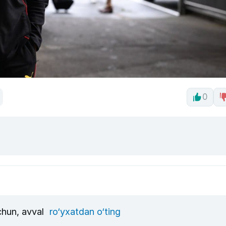
0
uchun, avval
ro‘yxatdan o‘ting