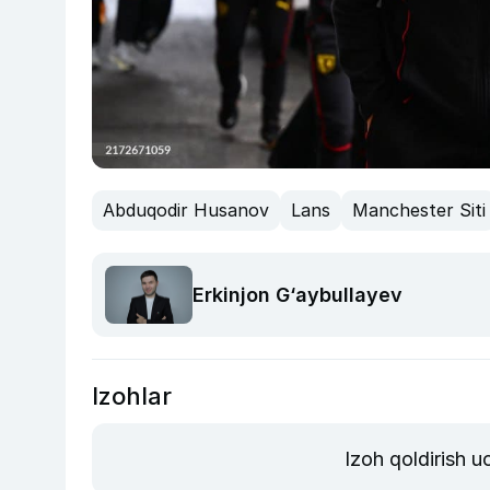
Abduqodir Husanov
Lans
Manchester Siti
Erkinjon G‘aybullayev
Izohlar
Izoh qoldirish 