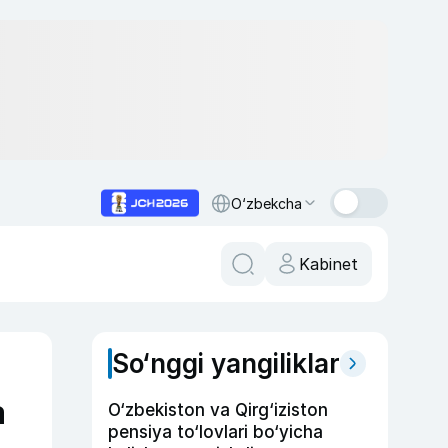
O‘zbekcha
Kabinet
So‘nggi yangiliklar
a
O‘zbekiston va Qirg‘iziston
pensiya to‘lovlari bo‘yicha