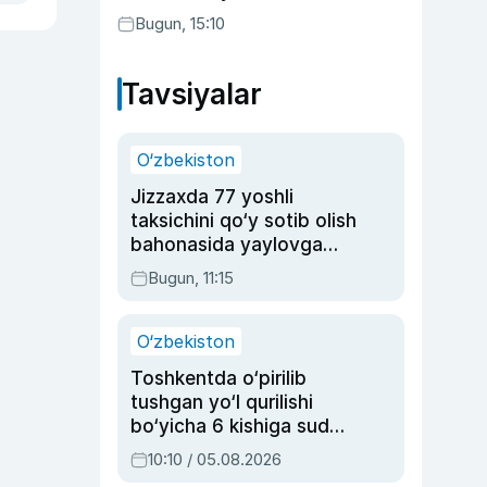
etilishi mumkin
Bugun, 15:10
Tavsiyalar
O‘zbekiston
Jizzaxda 77 yoshli
taksichini qo‘y sotib olish
bahonasida yaylovga
olib borib o‘ldirgan yigit
Bugun, 11:15
20 yilga qamaldi
O‘zbekiston
Toshkentda o‘pirilib
tushgan yo‘l qurilishi
bo‘yicha 6 kishiga sud
hukmi o‘qildi
10:10 / 05.08.2026