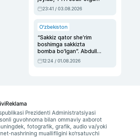
ayolga sud hukmi o‘qildi
23:41 / 03.08.2026
O‘zbekiston
“Sakkiz qator she’rim
boshimga sakkizta
bomba bo‘lgan”. Abdulla
Oripovni siyosiy
12:24 / 01.08.2026
ayblovlardan asrab
qolgan voqea
ivi
Reklama
publikasi Prezidenti Administratsiyasi
-sonli guvohnoma bilan ommaviy axborot
shuningdek, fotografik, grafik, audio va/yoki
et-nashrining muallifligini ko‘rsatuvchi