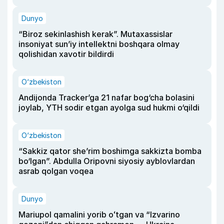
Dunyo
“Biroz sekinlashish kerak”. Mutaxassislar
insoniyat sun’iy intellektni boshqara olmay
qolishidan xavotir bildirdi
O‘zbekiston
Andijonda Tracker’ga 21 nafar bog‘cha bolasini
joylab, YTH sodir etgan ayolga sud hukmi o‘qildi
O‘zbekiston
“Sakkiz qator she’rim boshimga sakkizta bomba
bo‘lgan”. Abdulla Oripovni siyosiy ayblovlardan
asrab qolgan voqea
Dunyo
Mariupol qamalini yorib oʻtgan va “Izvarino