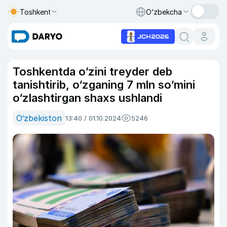
Toshkent
O‘zbekcha
Toshkentda o‘zini treyder deb
tanishtirib, o‘zganing 7 mln so‘mini
o‘zlashtirgan shaxs ushlandi
O‘zbekiston
13:40 / 01.10.2024
5246