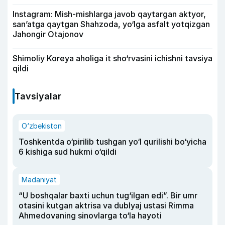
Instagram: Mish-mishlarga javob qaytargan aktyor,
san’atga qaytgan Shahzoda, yo‘lga asfalt yotqizgan
Jahongir Otajonov
Shimoliy Koreya aholiga it sho‘rvasini ichishni tavsiya
qildi
Tavsiyalar
O‘zbekiston
Toshkentda o‘pirilib tushgan yo‘l qurilishi bo‘yicha
6 kishiga sud hukmi o‘qildi
Madaniyat
“U boshqalar baxti uchun tug‘ilgan edi”. Bir umr
otasini kutgan aktrisa va dublyaj ustasi Rimma
Ahmedovaning sinovlarga to‘la hayoti