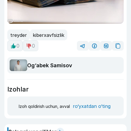
treyder
kiberxavfsizlik
0
0
Og‘abek Samisov
Izohlar
ro‘yxatdan o‘ting
Izoh qoldirish uchun, avval