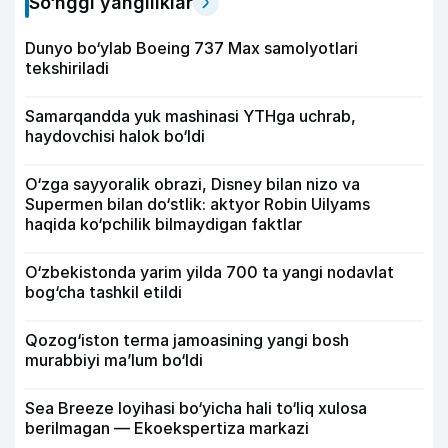
So‘nggi yangiliklar
Dunyo bo‘ylab Boeing 737 Max samolyotlari
tekshiriladi
Samarqandda yuk mashinasi YTHga uchrab,
haydovchisi halok bo‘ldi
O‘zga sayyoralik obrazi, Disney bilan nizo va
Supermen bilan do‘stlik: aktyor Robin Uilyams
haqida ko‘pchilik bilmaydigan faktlar
O‘zbekistonda yarim yilda 700 ta yangi nodavlat
bog‘cha tashkil etildi
Qozog‘iston terma jamoasining yangi bosh
murabbiyi ma’lum bo‘ldi
Sea Breeze loyihasi bo‘yicha hali to‘liq xulosa
berilmagan — Ekoekspertiza markazi