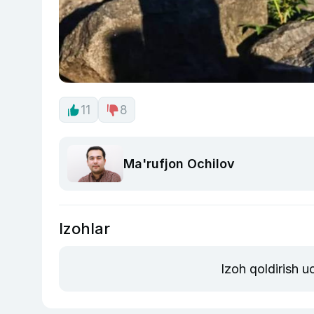
11
8
Ma'rufjon Ochilov
Izohlar
Izoh qoldirish 