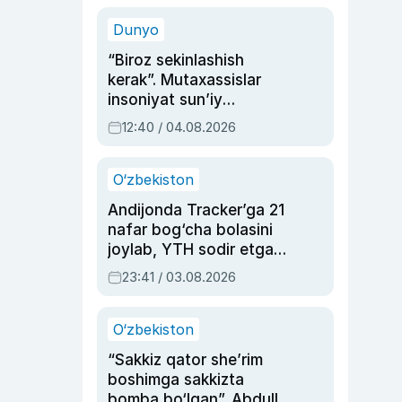
sinovlarga to‘la hayoti
Dunyo
“Biroz sekinlashish
kerak”. Mutaxassislar
insoniyat sun’iy
intellektni boshqara
12:40 / 04.08.2026
olmay qolishidan xavotir
bildirdi
O‘zbekiston
Andijonda Tracker’ga 21
nafar bog‘cha bolasini
joylab, YTH sodir etgan
ayolga sud hukmi o‘qildi
23:41 / 03.08.2026
O‘zbekiston
“Sakkiz qator she’rim
boshimga sakkizta
bomba bo‘lgan”. Abdulla