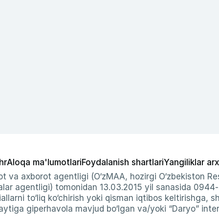
hr
Aloqa ma'lumotlari
Foydalanish shartlari
Yangiliklar arx
t va axborot agentligi (O‘zMAA, hozirgi O‘zbekiston Res
ar agentligi) tomonidan 13.03.2015 yil sanasida 0944
allarni to‘liq ko‘chirish yoki qisman iqtibos keltirishga, 
ytiga giperhavola mavjud bo‘lgan va/yoki “Daryo” intern