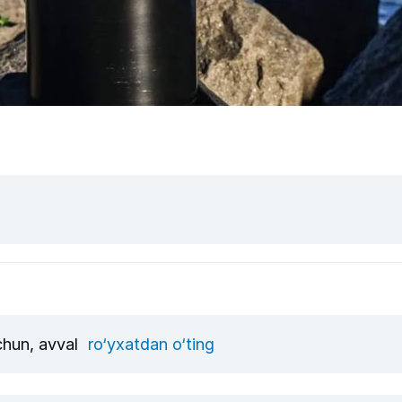
uchun, avval
ro‘yxatdan o‘ting