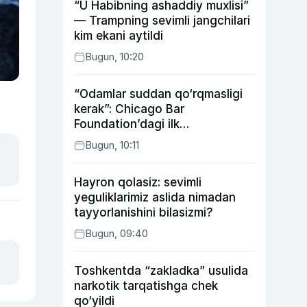
“U Habibning ashaddiy muxlisi”
— Trampning sevimli jangchilari
kim ekani aytildi
Bugun, 10:20
“Odamlar suddan qo‘rqmasligi
kerak”: Chicago Bar
Foundation’dagi ilk
o‘zbekistonlik Go‘zal
Bugun, 10:11
Abduaxatova
Hayron qolasiz: sevimli
yeguliklarimiz aslida nimadan
tayyorlanishini bilasizmi?
Bugun, 09:40
Toshkentda “zakladka” usulida
narkotik tarqatishga chek
qo‘yildi