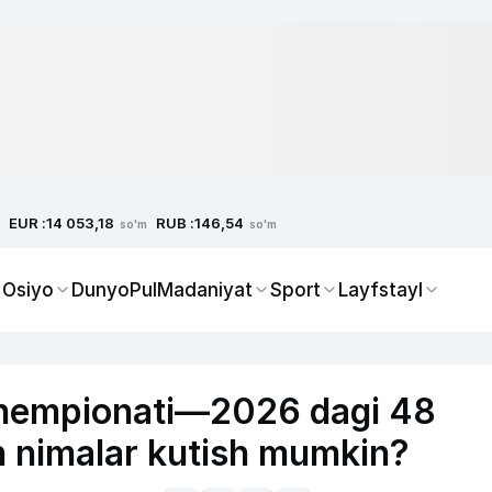
EUR :
RUB :
14 053,18
146,54
so'm
so'm
 Osiyo
Dunyo
Pul
Madaniyat
Sport
Layfstayl
Chempionati—2026 dagi 48
n nimalar kutish mumkin?