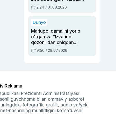
Oripovni siyosiy
12:24 / 01.08.2026
ayblovlardan asrab
qolgan voqea
Dunyo
Mariupol qamalini yorib
oʻtgan va “Izvarino
qozoni”dan chiqqan
qahramon — Ukraina
19:50 / 29.07.2026
armiyasi bosh
qoʻmondoni Drapatiy
haqida
ivi
Reklama
publikasi Prezidenti Administratsiyasi
-sonli guvohnoma bilan ommaviy axborot
shuningdek, fotografik, grafik, audio va/yoki
et-nashrining muallifligini ko‘rsatuvchi