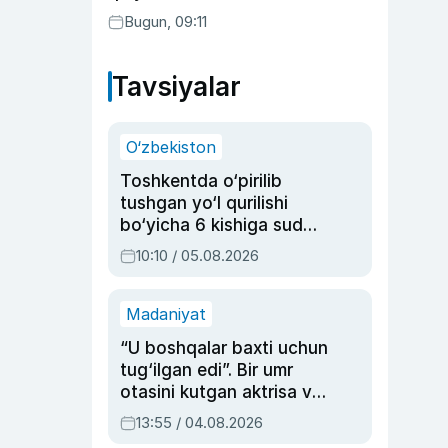
Bugun, 09:11
Tavsiyalar
O‘zbekiston
Toshkentda o‘pirilib
tushgan yo‘l qurilishi
bo‘yicha 6 kishiga sud
hukmi o‘qildi
10:10 / 05.08.2026
Madaniyat
“U boshqalar baxti uchun
tug‘ilgan edi”. Bir umr
otasini kutgan aktrisa va
dublyaj ustasi Rimma
13:55 / 04.08.2026
Ahmedovaning