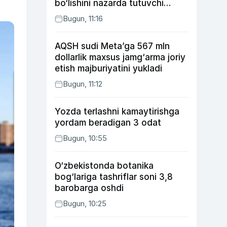
bo‘lishini nazarda tutuvchi
qonunni ma’qulladi
Bugun, 11:16
AQSH sudi Meta’ga 567 mln
dollarlik maxsus jamg‘arma joriy
etish majburiyatini yukladi
Bugun, 11:12
Yozda terlashni kamaytirishga
yordam beradigan 3 odat
Bugun, 10:55
O‘zbekistonda botanika
bog‘lariga tashriflar soni 3,8
barobarga oshdi
Bugun, 10:25