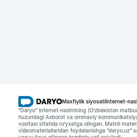
Maxfiylik siyosati
Internet-nas
“Daryo” internet-nashrining (O‘zbekiston matbuo
huzuridagi Axborot va ommaviy kommunikatsiyal
vositasi sifatida ro‘yxatga olingan. Matnli materi
videomateriallaridan foydalanishga “daryo.uz” sa