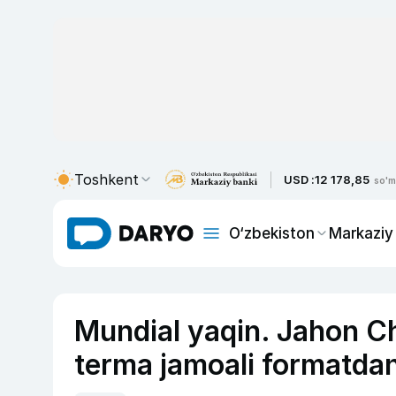
Toshkent
USD :
12 178,85
so'm
O‘zbekiston
Markaziy
Mundial yaqin. Jahon 
terma jamoali formatda