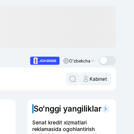
O‘zbekcha
Kabinet
So‘nggi yangiliklar
Senat kredit xizmatlari
reklamasida ogohlantirish