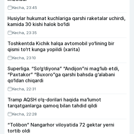
Kecha, 23:45
Husiylar hukumat kuchlariga qarshi raketalar uchirdi,
kamida 30 kishi halok bo‘ldi
Kecha, 23:35
Toshkentda Kichik halqa avtomobil yo‘lining bir
qismi to‘rt kunga yopildi (xarita)
Kecha, 23:10
Superliga. “So‘g‘diyona” “Andijon”ni mag‘lub etdi,
“Paxtakor” “Buxoro”ga qarshi bahsda g‘alabani
qo‘ldan chiqardi
Kecha, 22:31
Tramp AQSH o‘q-dorilari haqida ma’lumot
tarqatganlarga qamoq bilan tahdid qildi
Kecha, 22:28
“Tolibon” Nangarhor viloyatida 72 gektar yerni
tortib oldi