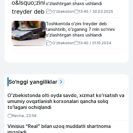
o‘zlashtirgan shaxs ushlandi
O‘zbekiston
13:45 / 30.03.2025
Toshkentda o‘zini treyder deb
tanishtirib, o‘zganing 7 mln so‘mini
o‘zlashtirgan shaxs ushlandi
O‘zbekiston
13:40 / 01.10.2024
So‘nggi yangiliklar
Oʻzbekistonda olti oyda savdo, xizmat koʻrsatish va
umumiy ovqatlanish korxonalari qancha soliq
toʻlagani ochiqlandi
Kecha, 23:56
Vinisius “Real” bilan uzoq muddatli shartnoma
imzoladi