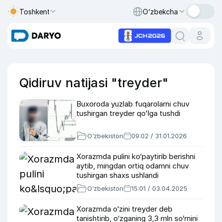
Toshkent
O‘zbekcha
Qidiruv natijasi "treyder"
Buxoroda yuzlab fuqarolarni chuv
tushirgan treyder qoʻlga tushdi
O‘zbekiston
09:02 / 31.01.2026
Xorazmda pulini ko‘paytirib berishni
aytib, mingdan ortiq odamni chuv
tushirgan shaxs ushlandi
O‘zbekiston
15:01 / 03.04.2025
Xorazmda o‘zini treyder deb
tanishtirib, o‘zganing 3,3 mln so‘mini