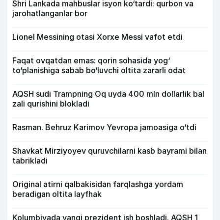
Shri Lankada mahbuslar isyon ko‘tardi: qurbon va
jarohatlanganlar bor
Lionel Messining otasi Xorxe Messi vafot etdi
Faqat ovqatdan emas: qorin sohasida yog‘
to‘planishiga sabab bo‘luvchi oltita zararli odat
AQSH sudi Trampning Oq uyda 400 mln dollarlik bal
zali qurishini blokladi
Rasman. Behruz Karimov Yevropa jamoasiga o‘tdi
Shavkat Mirziyoyev quruvchilarni kasb bayrami bilan
tabrikladi
Original atirni qalbakisidan farqlashga yordam
beradigan oltita layfhak
Kolumbiyada yangi prezident ish boshladi. AQSH 1