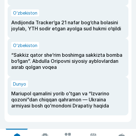
O‘zbekiston
Andijonda Tracker’ga 21 nafar bog‘cha bolasini
joylab, YTH sodir etgan ayolga sud hukmi o‘qildi
O‘zbekiston
“Sakkiz qator she’rim boshimga sakkizta bomba
bo‘lgan”. Abdulla Oripovni siyosiy ayblovlardan
asrab qolgan voqea
Dunyo
Mariupol qamalini yorib oʻtgan va “Izvarino
qozoni”dan chiqqan qahramon — Ukraina
armiyasi bosh qoʻmondoni Drapatiy haqida