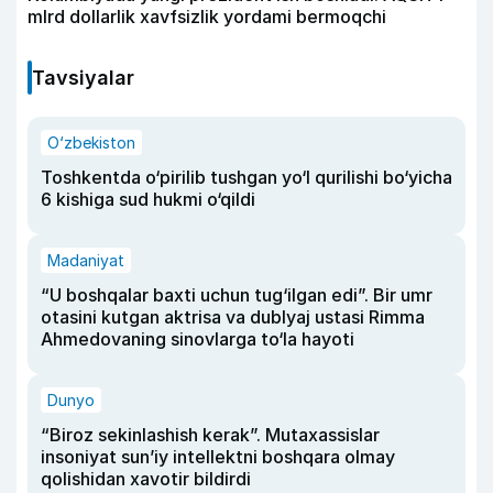
mlrd dollarlik xavfsizlik yordami bermoqchi
Tavsiyalar
O‘zbekiston
Toshkentda o‘pirilib tushgan yo‘l qurilishi bo‘yicha
6 kishiga sud hukmi o‘qildi
Madaniyat
“U boshqalar baxti uchun tug‘ilgan edi”. Bir umr
otasini kutgan aktrisa va dublyaj ustasi Rimma
Ahmedovaning sinovlarga to‘la hayoti
Dunyo
“Biroz sekinlashish kerak”. Mutaxassislar
insoniyat sun’iy intellektni boshqara olmay
qolishidan xavotir bildirdi