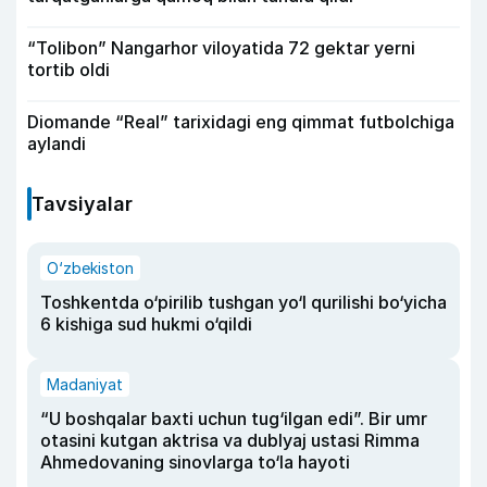
“Tolibon” Nangarhor viloyatida 72 gektar yerni
tortib oldi
Diomande “Real” tarixidagi eng qimmat futbolchiga
aylandi
Tavsiyalar
O‘zbekiston
Toshkentda o‘pirilib tushgan yo‘l qurilishi bo‘yicha
6 kishiga sud hukmi o‘qildi
Madaniyat
“U boshqalar baxti uchun tug‘ilgan edi”. Bir umr
otasini kutgan aktrisa va dublyaj ustasi Rimma
Ahmedovaning sinovlarga to‘la hayoti