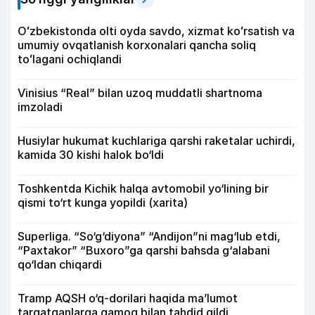
Oʻzbekistonda olti oyda savdo, xizmat koʻrsatish va
umumiy ovqatlanish korxonalari qancha soliq
toʻlagani ochiqlandi
Vinisius “Real” bilan uzoq muddatli shartnoma
imzoladi
Husiylar hukumat kuchlariga qarshi raketalar uchirdi,
kamida 30 kishi halok bo‘ldi
Toshkentda Kichik halqa avtomobil yo‘lining bir
qismi to‘rt kunga yopildi (xarita)
Superliga. “So‘g‘diyona” “Andijon”ni mag‘lub etdi,
“Paxtakor” “Buxoro”ga qarshi bahsda g‘alabani
qo‘ldan chiqardi
Tramp AQSH o‘q-dorilari haqida ma’lumot
tarqatganlarga qamoq bilan tahdid qildi