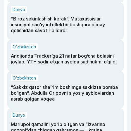
Dunyo
“Biroz sekinlashish kerak”. Mutaxassislar
insoniyat sun’iy intellektni boshqara olmay
qolishidan xavotir bildirdi
O‘zbekiston
Andijonda Tracker’ga 21 nafar bog‘cha bolasini
joylab, YTH sodir etgan ayolga sud hukmi o‘qildi
O‘zbekiston
“Sakkiz qator she’rim boshimga sakkizta bomba
bo‘lgan”. Abdulla Oripovni siyosiy ayblovlardan
asrab qolgan voqea
Dunyo
Mariupol qamalini yorib oʻtgan va “Izvarino
qozoni”dan chiqqan qahramon — Ukraina