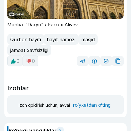
Manba: “Daryo” / Farrux Aliyev
Qurbon hayiti
hayit namozi
masjid
jamoat xavfsizligi
0
0
Izohlar
ro‘yxatdan o‘ting
Izoh qoldirish uchun, avval
So‘nggi yangiliklar