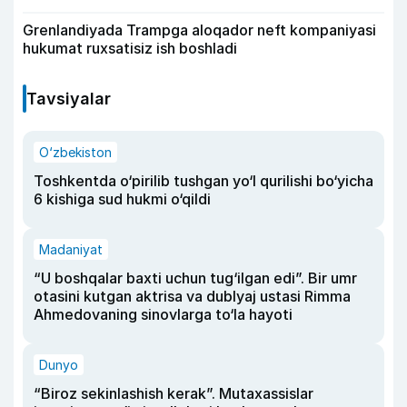
Grenlandiyada Trampga aloqador neft kompaniyasi
hukumat ruxsatisiz ish boshladi
Tavsiyalar
O‘zbekiston
Toshkentda o‘pirilib tushgan yo‘l qurilishi bo‘yicha
6 kishiga sud hukmi o‘qildi
Madaniyat
“U boshqalar baxti uchun tug‘ilgan edi”. Bir umr
otasini kutgan aktrisa va dublyaj ustasi Rimma
Ahmedovaning sinovlarga to‘la hayoti
Dunyo
“Biroz sekinlashish kerak”. Mutaxassislar