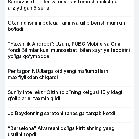
Sarguzasht, triller va mistika: tomosha qilishga
arziydigan 5 serial
Otaning ismini bolaga familiya qilib berish mumkin
bo‘ladi
“Yaxshilik Airdropi”: Uzum, PUBG Mobile va Ona
fondi Bilimlar kuni munosabati bilan xayriya tadbirini
yo‘lga qo‘ymoqda
Pentagon NUJlarga oid yangi maʼlumotlarni
maxfiylikdan chiqardi
Sun’iy intellekt “Oltin to‘p”ning kelgusi 15 yildagi
g‘oliblarini taxmin qildi
Jo Baydenning saratoni tanasiga tarqab ketdi
“Barselona” Alvaresni qo‘lga kiritishning yangi
usulini topdi