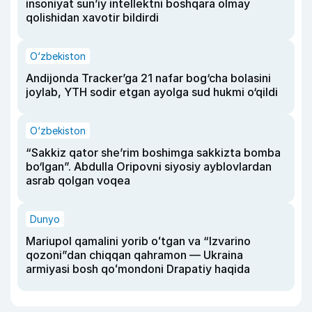
insoniyat sun’iy intellektni boshqara olmay
qolishidan xavotir bildirdi
O‘zbekiston
Andijonda Tracker’ga 21 nafar bog‘cha bolasini
joylab, YTH sodir etgan ayolga sud hukmi o‘qildi
O‘zbekiston
“Sakkiz qator she’rim boshimga sakkizta bomba
bo‘lgan”. Abdulla Oripovni siyosiy ayblovlardan
asrab qolgan voqea
Dunyo
Mariupol qamalini yorib oʻtgan va “Izvarino
qozoni”dan chiqqan qahramon — Ukraina
armiyasi bosh qoʻmondoni Drapatiy haqida