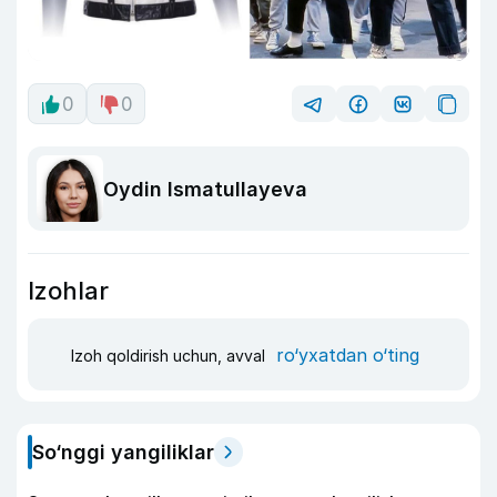
0
0
Oydin Ismatullayeva
Izohlar
ro‘yxatdan o‘ting
Izoh qoldirish uchun, avval
So‘nggi yangiliklar