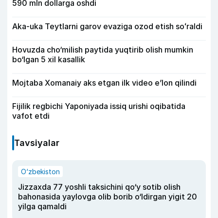
590 mln dollarga oshdi
Aka-uka Teytlarni garov evaziga ozod etish soʻraldi
Hovuzda cho‘milish paytida yuqtirib olish mumkin
bo‘lgan 5 xil kasallik
Mojtaba Xomanaiy aks etgan ilk video e’lon qilindi
Fijilik regbichi Yaponiyada issiq urishi oqibatida
vafot etdi
Tavsiyalar
O‘zbekiston
Jizzaxda 77 yoshli taksichini qo‘y sotib olish
bahonasida yaylovga olib borib o‘ldirgan yigit 20
yilga qamaldi