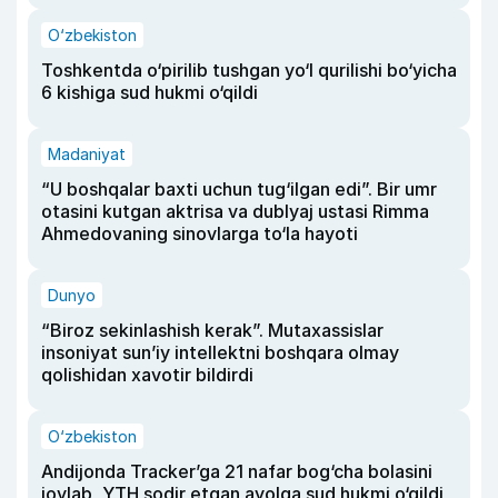
O‘zbekiston
Toshkentda o‘pirilib tushgan yo‘l qurilishi bo‘yicha
6 kishiga sud hukmi o‘qildi
Madaniyat
“U boshqalar baxti uchun tug‘ilgan edi”. Bir umr
otasini kutgan aktrisa va dublyaj ustasi Rimma
Ahmedovaning sinovlarga to‘la hayoti
Dunyo
“Biroz sekinlashish kerak”. Mutaxassislar
insoniyat sun’iy intellektni boshqara olmay
qolishidan xavotir bildirdi
O‘zbekiston
Andijonda Tracker’ga 21 nafar bog‘cha bolasini
joylab, YTH sodir etgan ayolga sud hukmi o‘qildi