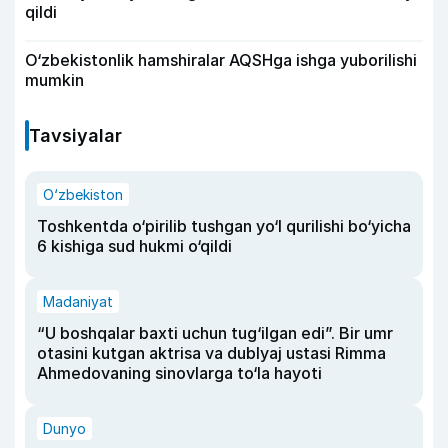
qildi
O‘zbekistonlik hamshiralar AQSHga ishga yuborilishi
mumkin
Tavsiyalar
O‘zbekiston
Toshkentda o‘pirilib tushgan yo‘l qurilishi bo‘yicha
6 kishiga sud hukmi o‘qildi
Madaniyat
“U boshqalar baxti uchun tug‘ilgan edi”. Bir umr
otasini kutgan aktrisa va dublyaj ustasi Rimma
Ahmedovaning sinovlarga to‘la hayoti
Dunyo