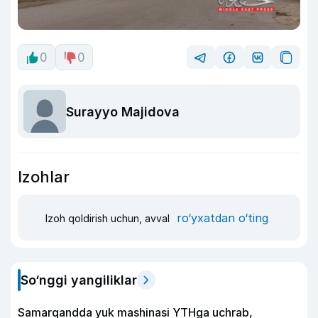
0
0
Surayyo Majidova
Izohlar
ro‘yxatdan o‘ting
Izoh qoldirish uchun, avval
So‘nggi yangiliklar
Samarqandda yuk mashinasi YTHga uchrab,