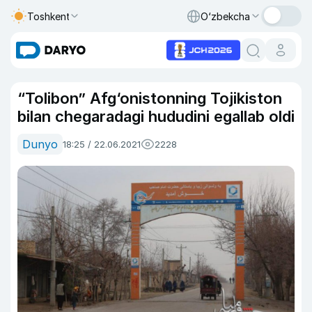
Toshkent
O‘zbekcha
“Tolibon” Afg‘onistonning Tojikiston
bilan chegaradagi hududini egallab oldi
Dunyo
18:25 / 22.06.2021
2228