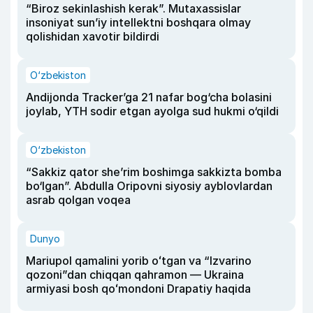
“Biroz sekinlashish kerak”. Mutaxassislar
insoniyat sun’iy intellektni boshqara olmay
qolishidan xavotir bildirdi
O‘zbekiston
Andijonda Tracker’ga 21 nafar bog‘cha bolasini
joylab, YTH sodir etgan ayolga sud hukmi o‘qildi
O‘zbekiston
“Sakkiz qator she’rim boshimga sakkizta bomba
bo‘lgan”. Abdulla Oripovni siyosiy ayblovlardan
asrab qolgan voqea
Dunyo
Mariupol qamalini yorib oʻtgan va “Izvarino
qozoni”dan chiqqan qahramon — Ukraina
armiyasi bosh qoʻmondoni Drapatiy haqida