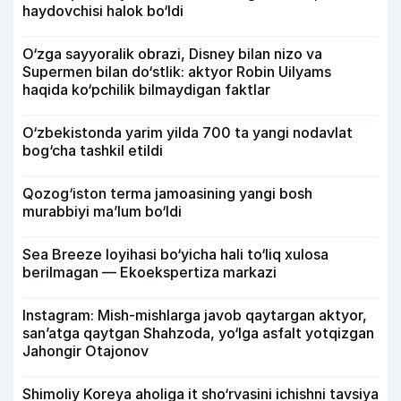
haydovchisi halok bo‘ldi
O‘zga sayyoralik obrazi, Disney bilan nizo va
Supermen bilan do‘stlik: aktyor Robin Uilyams
haqida ko‘pchilik bilmaydigan faktlar
O‘zbekistonda yarim yilda 700 ta yangi nodavlat
bog‘cha tashkil etildi
Qozog‘iston terma jamoasining yangi bosh
murabbiyi ma’lum bo‘ldi
Sea Breeze loyihasi bo‘yicha hali to‘liq xulosa
berilmagan — Ekoekspertiza markazi
Instagram: Mish-mishlarga javob qaytargan aktyor,
san’atga qaytgan Shahzoda, yo‘lga asfalt yotqizgan
Jahongir Otajonov
Shimoliy Koreya aholiga it sho‘rvasini ichishni tavsiya