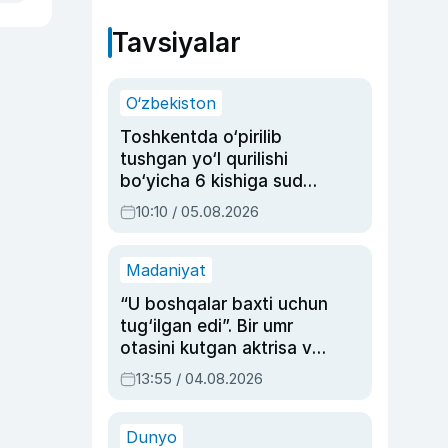
Tavsiyalar
O‘zbekiston
Toshkentda o‘pirilib
tushgan yo‘l qurilishi
bo‘yicha 6 kishiga sud
hukmi o‘qildi
10:10 / 05.08.2026
Madaniyat
“U boshqalar baxti uchun
tug‘ilgan edi”. Bir umr
otasini kutgan aktrisa va
dublyaj ustasi Rimma
13:55 / 04.08.2026
Ahmedovaning
sinovlarga to‘la hayoti
Dunyo