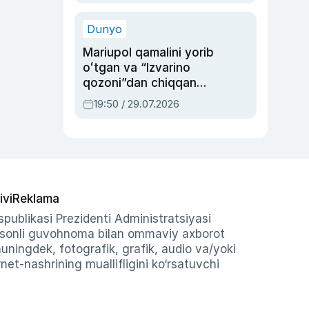
qolgan voqea
Dunyo
Mariupol qamalini yorib
oʻtgan va “Izvarino
qozoni”dan chiqqan
qahramon — Ukraina
19:50 / 29.07.2026
armiyasi bosh
qoʻmondoni Drapatiy
haqida
ivi
Reklama
publikasi Prezidenti Administratsiyasi
-sonli guvohnoma bilan ommaviy axborot
shuningdek, fotografik, grafik, audio va/yoki
et-nashrining muallifligini ko‘rsatuvchi