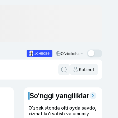
O‘zbekcha
Kabinet
So‘nggi yangiliklar
Oʻzbekistonda olti oyda savdo,
xizmat koʻrsatish va umumiy