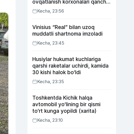
ovqatlanish korxonalari qancha
soliq toʻlagani ochiqlandi
Kecha, 23:56
Vinisius “Real” bilan uzoq
muddatli shartnoma imzoladi
Kecha, 23:45
Husiylar hukumat kuchlariga
qarshi raketalar uchirdi, kamida
30 kishi halok bo‘ldi
Kecha, 23:35
Toshkentda Kichik halqa
avtomobil yo‘lining bir qismi
to‘rt kunga yopildi (xarita)
Kecha, 23:10