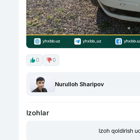
0
0
Nurulloh Sharipov
Izohlar
Izoh qoldirish 