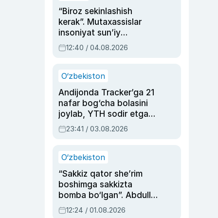
“Biroz sekinlashish
kerak”. Mutaxassislar
insoniyat sun’iy
intellektni boshqara
12:40 / 04.08.2026
olmay qolishidan xavotir
bildirdi
O‘zbekiston
Andijonda Tracker’ga 21
nafar bog‘cha bolasini
joylab, YTH sodir etgan
ayolga sud hukmi o‘qildi
23:41 / 03.08.2026
O‘zbekiston
“Sakkiz qator she’rim
boshimga sakkizta
bomba bo‘lgan”. Abdulla
Oripovni siyosiy
12:24 / 01.08.2026
ayblovlardan asrab