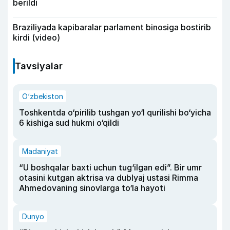
berildi
Braziliyada kapibaralar parlament binosiga bostirib
kirdi (video)
Tavsiyalar
O‘zbekiston
Toshkentda o‘pirilib tushgan yo‘l qurilishi bo‘yicha
6 kishiga sud hukmi o‘qildi
Madaniyat
“U boshqalar baxti uchun tug‘ilgan edi”. Bir umr
otasini kutgan aktrisa va dublyaj ustasi Rimma
Ahmedovaning sinovlarga to‘la hayoti
Dunyo