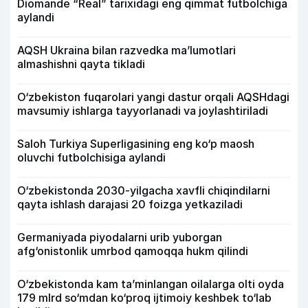
Diomande “Real” tarixidagi eng qimmat futbolchiga
aylandi
AQSH Ukraina bilan razvedka ma’lumotlari
almashishni qayta tikladi
O‘zbekiston fuqarolari yangi dastur orqali AQSHdagi
mavsumiy ishlarga tayyorlanadi va joylashtiriladi
Saloh Turkiya Superligasining eng ko‘p maosh
oluvchi futbolchisiga aylandi
O‘zbekistonda 2030-yilgacha xavfli chiqindilarni
qayta ishlash darajasi 20 foizga yetkaziladi
Germaniyada piyodalarni urib yuborgan
afg‘onistonlik umrbod qamoqqa hukm qilindi
O‘zbekistonda kam ta’minlangan oilalarga olti oyda
179 mlrd so‘mdan ko‘proq ijtimoiy keshbek to‘lab