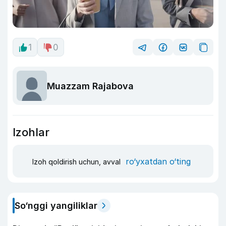
1
0
Muazzam Rajabova
Izohlar
ro‘yxatdan o‘ting
Izoh qoldirish uchun, avval
So‘nggi yangiliklar