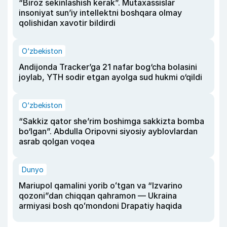
“Biroz sekinlashish kerak”. Mutaxassislar
insoniyat sun’iy intellektni boshqara olmay
qolishidan xavotir bildirdi
O‘zbekiston
Andijonda Tracker’ga 21 nafar bog‘cha bolasini
joylab, YTH sodir etgan ayolga sud hukmi o‘qildi
O‘zbekiston
“Sakkiz qator she’rim boshimga sakkizta bomba
bo‘lgan”. Abdulla Oripovni siyosiy ayblovlardan
asrab qolgan voqea
Dunyo
Mariupol qamalini yorib oʻtgan va “Izvarino
qozoni”dan chiqqan qahramon — Ukraina
armiyasi bosh qoʻmondoni Drapatiy haqida