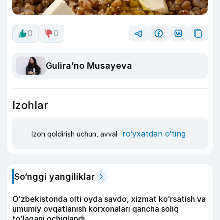
0
0
Guliraʼno Musayeva
Izohlar
ro‘yxatdan o‘ting
Izoh qoldirish uchun, avval
So‘nggi yangiliklar
Oʻzbekistonda olti oyda savdo, xizmat koʻrsatish va
umumiy ovqatlanish korxonalari qancha soliq
toʻlagani ochiqlandi