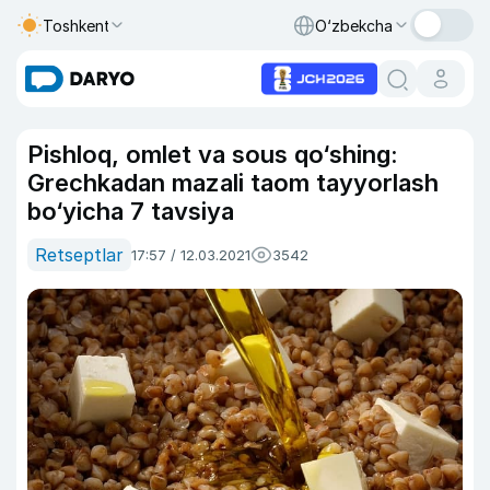
Toshkent
O‘zbekcha
Pishloq, omlet va sous qo‘shing:
Grechkadan mazali taom tayyorlash
bo‘yicha 7 tavsiya
Retseptlar
17:57 / 12.03.2021
3542