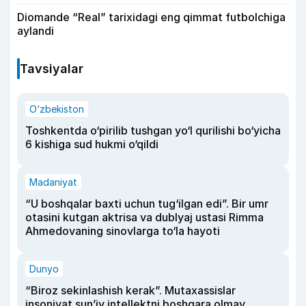
Diomande “Real” tarixidagi eng qimmat futbolchiga
aylandi
Tavsiyalar
O‘zbekiston
Toshkentda o‘pirilib tushgan yo‘l qurilishi bo‘yicha
6 kishiga sud hukmi o‘qildi
Madaniyat
“U boshqalar baxti uchun tug‘ilgan edi”. Bir umr
otasini kutgan aktrisa va dublyaj ustasi Rimma
Ahmedovaning sinovlarga to‘la hayoti
Dunyo
“Biroz sekinlashish kerak”. Mutaxassislar
insoniyat sun’iy intellektni boshqara olmay