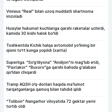
Vinisius “Real” bilan uzoq muddatli shartnoma
imzoladi
Husiylar hukumat kuchlariga qarshi raketalar uchirdi,
kamida 30 kishi halok bo‘ldi
Toshkentda Kichik halqa avtomobil yo‘lining bir
qismi to‘rt kunga yopildi (xarita)
Superliga. “So‘g‘diyona” “Andijon”ni mag‘lub etdi,
“Paxtakor” “Buxoro”ga qarshi bahsda g‘alabani
qo‘ldan chiqardi
Tramp AQSH o‘q-dorilari haqida ma’lumot
tarqatganlarga qamoq bilan tahdid qildi
“Tolibon” Nangarhor viloyatida 72 gektar yerni
tortib oldi