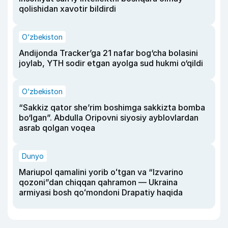
qolishidan xavotir bildirdi
O‘zbekiston
Andijonda Tracker’ga 21 nafar bog‘cha bolasini
joylab, YTH sodir etgan ayolga sud hukmi o‘qildi
O‘zbekiston
“Sakkiz qator she’rim boshimga sakkizta bomba
bo‘lgan”. Abdulla Oripovni siyosiy ayblovlardan
asrab qolgan voqea
Dunyo
Mariupol qamalini yorib oʻtgan va “Izvarino
qozoni”dan chiqqan qahramon — Ukraina
armiyasi bosh qoʻmondoni Drapatiy haqida