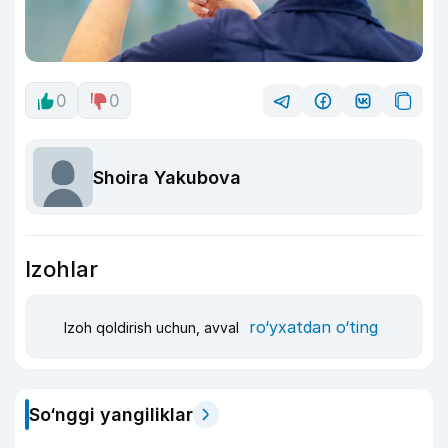
0
0
Shoira Yakubova
Izohlar
ro‘yxatdan o‘ting
Izoh qoldirish uchun, avval
So‘nggi yangiliklar