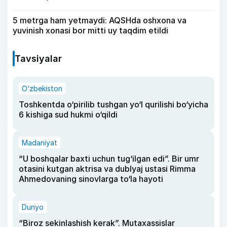
5 metrga ham yetmaydi: AQSHda oshxona va
yuvinish xonasi bor mitti uy taqdim etildi
Tavsiyalar
O‘zbekiston
Toshkentda o‘pirilib tushgan yo‘l qurilishi bo‘yicha
6 kishiga sud hukmi o‘qildi
Madaniyat
“U boshqalar baxti uchun tug‘ilgan edi”. Bir umr
otasini kutgan aktrisa va dublyaj ustasi Rimma
Ahmedovaning sinovlarga to‘la hayoti
Dunyo
“Biroz sekinlashish kerak”. Mutaxassislar