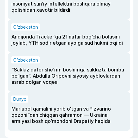
insoniyat sun’iy intellektni boshqara olmay
qolishidan xavotir bildirdi
O‘zbekiston
Andijonda Tracker’ga 21 nafar bog‘cha bolasini
joylab, YTH sodir etgan ayolga sud hukmi o‘qildi
O‘zbekiston
“Sakkiz qator she’rim boshimga sakkizta bomba
bo‘lgan”. Abdulla Oripovni siyosiy ayblovlardan
asrab qolgan voqea
Dunyo
Mariupol qamalini yorib oʻtgan va “Izvarino
qozoni”dan chiqqan qahramon — Ukraina
armiyasi bosh qoʻmondoni Drapatiy haqida