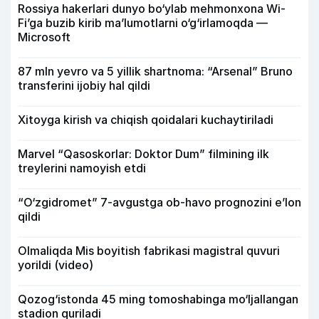
Rossiya hakerlari dunyo bo‘ylab mehmonxona Wi-
Fi’ga buzib kirib ma’lumotlarni o‘g‘irlamoqda —
Microsoft
87 mln yevro va 5 yillik shartnoma: “Arsenal” Bruno
transferini ijobiy hal qildi
Xitoyga kirish va chiqish qoidalari kuchaytiriladi
Marvel “Qasoskorlar: Doktor Dum” filmining ilk
treylerini namoyish etdi
“O‘zgidromet” 7-avgustga ob-havo prognozini e’lon
qildi
Olmaliqda Mis boyitish fabrikasi magistral quvuri
yorildi (video)
Qozog‘istonda 45 ming tomoshabinga mo‘ljallangan
stadion quriladi