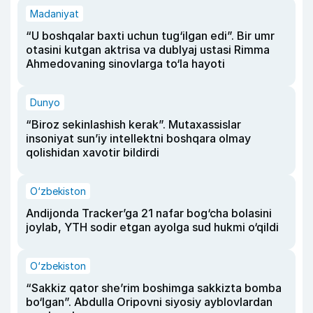
Madaniyat
“U boshqalar baxti uchun tug‘ilgan edi”. Bir umr
otasini kutgan aktrisa va dublyaj ustasi Rimma
Ahmedovaning sinovlarga to‘la hayoti
Dunyo
“Biroz sekinlashish kerak”. Mutaxassislar
insoniyat sun’iy intellektni boshqara olmay
qolishidan xavotir bildirdi
O‘zbekiston
Andijonda Tracker’ga 21 nafar bog‘cha bolasini
joylab, YTH sodir etgan ayolga sud hukmi o‘qildi
O‘zbekiston
“Sakkiz qator she’rim boshimga sakkizta bomba
bo‘lgan”. Abdulla Oripovni siyosiy ayblovlardan