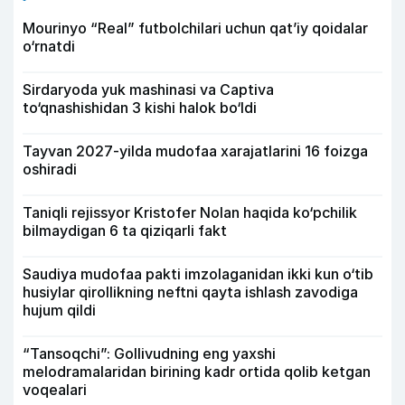
Mourinyo “Real” futbolchilari uchun qat’iy qoidalar
o‘rnatdi
Sirdaryoda yuk mashinasi va Captiva
to‘qnashishidan 3 kishi halok bo‘ldi
Tayvan 2027-yilda mudofaa xarajatlarini 16 foizga
oshiradi
Taniqli rejissyor Kristofer Nolan haqida ko‘pchilik
bilmaydigan 6 ta qiziqarli fakt
Saudiya mudofaa pakti imzolaganidan ikki kun o‘tib
husiylar qirollikning neftni qayta ishlash zavodiga
hujum qildi
“Tansoqchi”: Gollivudning eng yaxshi
melodramalaridan birining kadr ortida qolib ketgan
voqealari