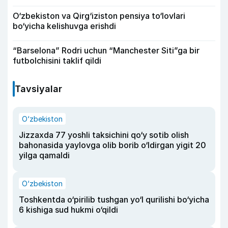
O‘zbekiston va Qirg‘iziston pensiya to‘lovlari
bo‘yicha kelishuvga erishdi
“Barselona” Rodri uchun “Manchester Siti”ga bir
futbolchisini taklif qildi
Tavsiyalar
O‘zbekiston
Jizzaxda 77 yoshli taksichini qo‘y sotib olish
bahonasida yaylovga olib borib o‘ldirgan yigit 20
yilga qamaldi
O‘zbekiston
Toshkentda o‘pirilib tushgan yo‘l qurilishi bo‘yicha
6 kishiga sud hukmi o‘qildi