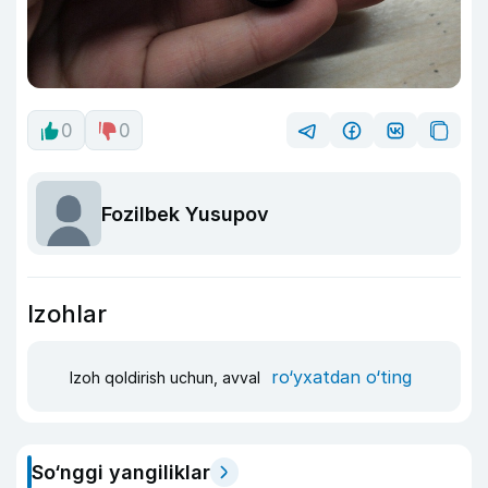
0
0
Fozilbek Yusupov
Izohlar
ro‘yxatdan o‘ting
Izoh qoldirish uchun, avval
So‘nggi yangiliklar