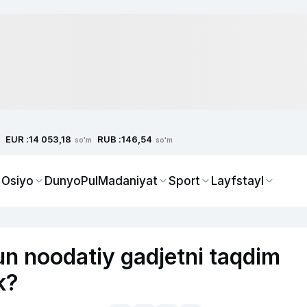
EUR :
RUB :
14 053,18
146,54
so'm
so'm
 Osiyo
Dunyo
Pul
Madaniyat
Sport
Layfstayl
n noodatiy gadjetni taqdim
k?