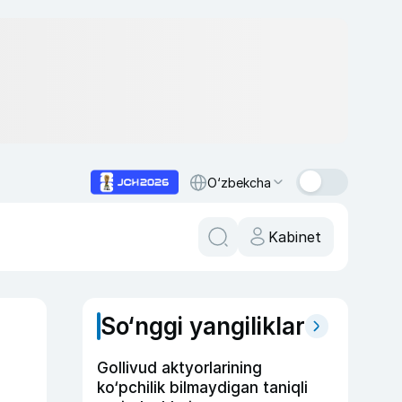
O‘zbekcha
Kabinet
So‘nggi yangiliklar
Gollivud aktyorlarining
ko‘pchilik bilmaydigan taniqli