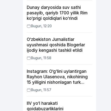
Dunay daryosida suv sathi
pasayib, qariyb 1700 yillik Rim
ko‘prigi qoldiqlari ko‘rindi
Bugun, 12:20
O‘zbekiston Jurnalistlar
uyushmasi qoshida Blogerlar
ijodiy kengashi tashkil etildi
Bugun, 11:58
Instagram: O‘g‘lini uylantirgan
Rayhon Ulasenova, nikohining
15 yilligini nishonlagan turk
aktyorlari va Kamelot qasriga
Bugun, 11:57
sayohat qilgan Zebo Rahimova
IIV yo‘l harakati
qoidabuzarliklarini