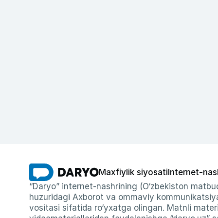
Maxfiylik siyosati
Internet-nas
“Daryo” internet-nashrining (O‘zbekiston matbuo
huzuridagi Axborot va ommaviy kommunikatsiyal
vositasi sifatida ro‘yxatga olingan. Matnli materi