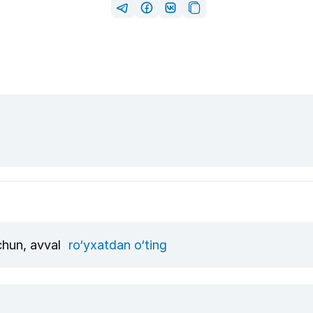
uchun, avval
ro‘yxatdan o‘ting