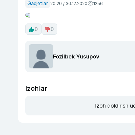
Gadjetlar
20:20 / 30.12.2020
1256
0
0
Fozilbek Yusupov
Izohlar
Izoh qoldirish 