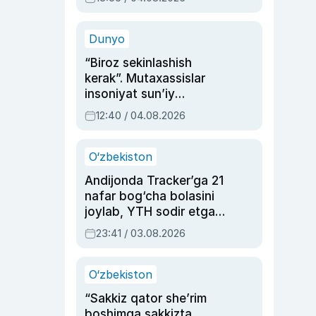
Ahmedovaning
sinovlarga to‘la hayoti
Dunyo
“Biroz sekinlashish
kerak”. Mutaxassislar
insoniyat sun’iy
intellektni boshqara
12:40 / 04.08.2026
olmay qolishidan xavotir
bildirdi
O‘zbekiston
Andijonda Tracker’ga 21
nafar bog‘cha bolasini
joylab, YTH sodir etgan
ayolga sud hukmi o‘qildi
23:41 / 03.08.2026
O‘zbekiston
“Sakkiz qator she’rim
boshimga sakkizta