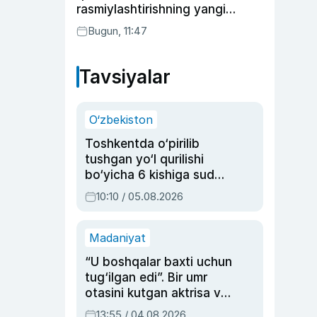
rasmiylashtirishning yangi
tartibini taklif qildi
Bugun, 11:47
Tavsiyalar
O‘zbekiston
Toshkentda o‘pirilib
tushgan yo‘l qurilishi
bo‘yicha 6 kishiga sud
hukmi o‘qildi
10:10 / 05.08.2026
Madaniyat
“U boshqalar baxti uchun
tug‘ilgan edi”. Bir umr
otasini kutgan aktrisa va
dublyaj ustasi Rimma
13:55 / 04.08.2026