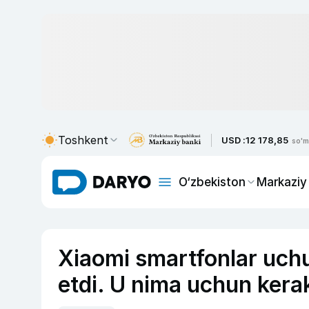
Toshkent
USD :
12 178,85
so'm
O‘zbekiston
Markaziy
Xiaomi smartfonlar uchu
etdi. U nima uchun kera