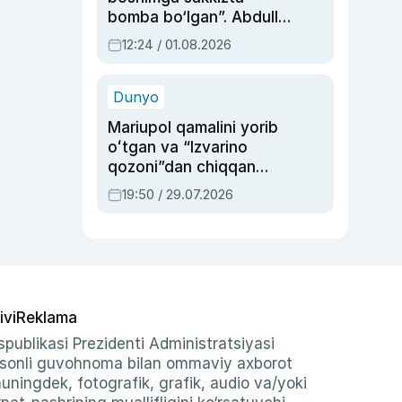
bomba bo‘lgan”. Abdulla
Oripovni siyosiy
12:24 / 01.08.2026
ayblovlardan asrab
qolgan voqea
Dunyo
Mariupol qamalini yorib
oʻtgan va “Izvarino
qozoni”dan chiqqan
qahramon — Ukraina
19:50 / 29.07.2026
armiyasi bosh
qoʻmondoni Drapatiy
haqida
ivi
Reklama
publikasi Prezidenti Administratsiyasi
-sonli guvohnoma bilan ommaviy axborot
shuningdek, fotografik, grafik, audio va/yoki