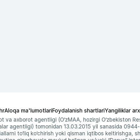
hr
Aloqa ma'lumotlari
Foydalanish shartlari
Yangiliklar arx
t va axborot agentligi (O‘zMAA, hozirgi O‘zbekiston Res
ar agentligi) tomonidan 13.03.2015 yil sanasida 0944
allarni to‘liq ko‘chirish yoki qisman iqtibos keltirishga, 