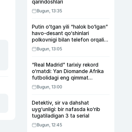
qarindoshlari
Bugun, 13:35
Putin o‘tgan yili “halok bo‘lgan”
havo-desant qo‘shinlari
polkovnigi bilan telefon orqali
suhbatlashdi
Bugun, 13:05
“Real Madrid” tarixiy rekord
o‘rnatdi: Yan Diomande Afrika
futbolidagi eng qimmat
transferga aylandi
Bugun, 13:00
Detektiv, sir va dahshat
uyg‘unligi: bir nafasda ko‘rib
tugatiladigan 3 ta serial
Bugun, 12:45