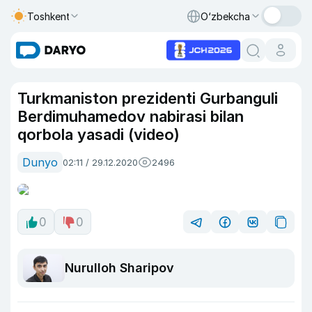
Toshkent
O‘zbekcha
Turkmaniston prezidenti Gurbanguli
Berdimuhamedov nabirasi bilan
qorbola yasadi (video)
Dunyo
02:11 / 29.12.2020
2496
0
0
Nurulloh Sharipov