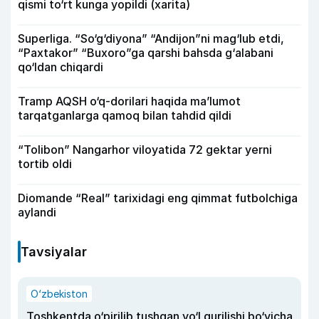
qismi to‘rt kunga yopildi (xarita)
Superliga. “So‘g‘diyona” “Andijon”ni mag‘lub etdi,
“Paxtakor” “Buxoro”ga qarshi bahsda g‘alabani
qo‘ldan chiqardi
Tramp AQSH o‘q-dorilari haqida ma’lumot
tarqatganlarga qamoq bilan tahdid qildi
“Tolibon” Nangarhor viloyatida 72 gektar yerni
tortib oldi
Diomande “Real” tarixidagi eng qimmat futbolchiga
aylandi
Tavsiyalar
O‘zbekiston
Toshkentda o‘pirilib tushgan yo‘l qurilishi bo‘yicha