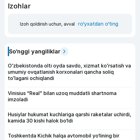
Izohlar
ro‘yxatdan o‘ting
Izoh qoldirish uchun, avval
So‘nggi yangiliklar
Oʻzbekistonda olti oyda savdo, xizmat koʻrsatish va
umumiy ovqatlanish korxonalari qancha soliq
toʻlagani ochiqlandi
Vinisius “Real” bilan uzoq muddatli shartnoma
imzoladi
Husiylar hukumat kuchlariga qarshi raketalar uchirdi,
kamida 30 kishi halok bo‘ldi
Toshkentda Kichik halqa avtomobil yo‘lining bir