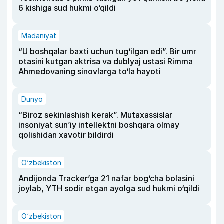
6 kishiga sud hukmi o‘qildi
Madaniyat
“U boshqalar baxti uchun tug‘ilgan edi”. Bir umr
otasini kutgan aktrisa va dublyaj ustasi Rimma
Ahmedovaning sinovlarga to‘la hayoti
Dunyo
“Biroz sekinlashish kerak”. Mutaxassislar
insoniyat sun’iy intellektni boshqara olmay
qolishidan xavotir bildirdi
O‘zbekiston
Andijonda Tracker’ga 21 nafar bog‘cha bolasini
joylab, YTH sodir etgan ayolga sud hukmi o‘qildi
O‘zbekiston