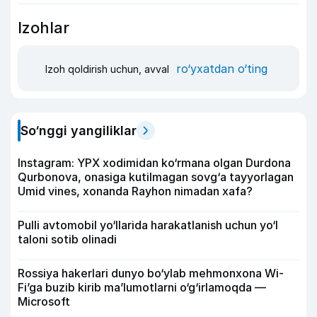
Izohlar
ro‘yxatdan o‘ting
Izoh qoldirish uchun, avval
So‘nggi yangiliklar
Instagram: YPX xodimidan ko‘rmana olgan Durdona
Qurbonova, onasiga kutilmagan sovg‘a tayyorlagan
Umid vines, xonanda Rayhon nimadan xafa?
Pulli avtomobil yo‘llarida harakatlanish uchun yo‘l
taloni sotib olinadi
Rossiya hakerlari dunyo bo‘ylab mehmonxona Wi-
Fi’ga buzib kirib ma’lumotlarni o‘g‘irlamoqda —
Microsoft