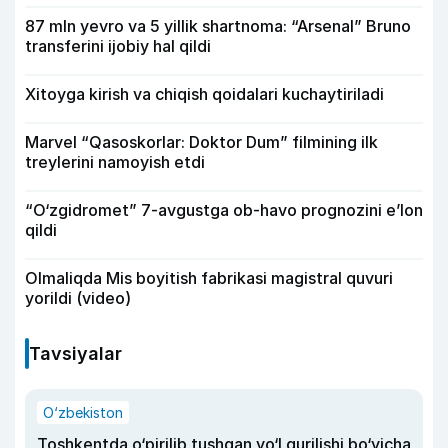
87 mln yevro va 5 yillik shartnoma: “Arsenal” Bruno
transferini ijobiy hal qildi
Xitoyga kirish va chiqish qoidalari kuchaytiriladi
Marvel “Qasoskorlar: Doktor Dum” filmining ilk
treylerini namoyish etdi
“O‘zgidromet” 7-avgustga ob-havo prognozini e’lon
qildi
Olmaliqda Mis boyitish fabrikasi magistral quvuri
yorildi (video)
Tavsiyalar
O‘zbekiston
Toshkentda o‘pirilib tushgan yo‘l qurilishi bo‘yicha