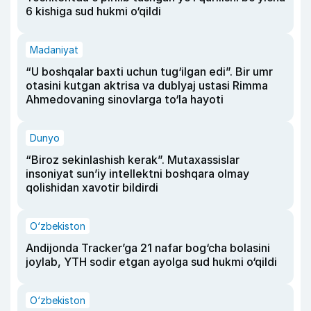
6 kishiga sud hukmi o‘qildi
Madaniyat
“U boshqalar baxti uchun tug‘ilgan edi”. Bir umr
otasini kutgan aktrisa va dublyaj ustasi Rimma
Ahmedovaning sinovlarga to‘la hayoti
Dunyo
“Biroz sekinlashish kerak”. Mutaxassislar
insoniyat sun’iy intellektni boshqara olmay
qolishidan xavotir bildirdi
O‘zbekiston
Andijonda Tracker’ga 21 nafar bog‘cha bolasini
joylab, YTH sodir etgan ayolga sud hukmi o‘qildi
O‘zbekiston