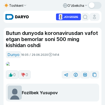
Toshkent
O‘zbekcha
Butun dunyoda koronavirusdan vafot
etgan bemorlar soni 500 ming
kishidan oshdi
Dunyo
16:05 / 29.06.2020
1414
0
0
Fozilbek Yusupov