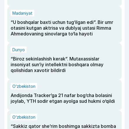
Madaniyat
“U boshqalar baxti uchun tug‘ilgan edi”. Bir umr
otasini kutgan aktrisa va dublyaj ustasi Rimma
Ahmedovaning sinovlarga to‘la hayoti
Dunyo
“Biroz sekinlashish kerak”. Mutaxassislar
insoniyat sun’iy intellektni boshqara olmay
qolishidan xavotir bildirdi
O‘zbekiston
Andijonda Tracker’ga 21 nafar bog‘cha bolasini
joylab, YTH sodir etgan ayolga sud hukmi o‘qildi
O‘zbekiston
“Sakkiz qator she’rim boshimga sakkizta bomba