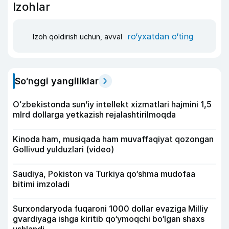
Izohlar
ro‘yxatdan o‘ting
Izoh qoldirish uchun, avval
So‘nggi yangiliklar
Oʻzbekistonda sunʼiy intellekt xizmatlari hajmini 1,5
mlrd dollarga yetkazish rejalashtirilmoqda
Kinoda ham, musiqada ham muvaffaqiyat qozongan
Gollivud yulduzlari (video)
Saudiya, Pokiston va Turkiya qo‘shma mudofaa
bitimi imzoladi
Surxondaryoda fuqaroni 1000 dollar evaziga Milliy
gvardiyaga ishga kiritib qo‘ymoqchi bo‘lgan shaxs