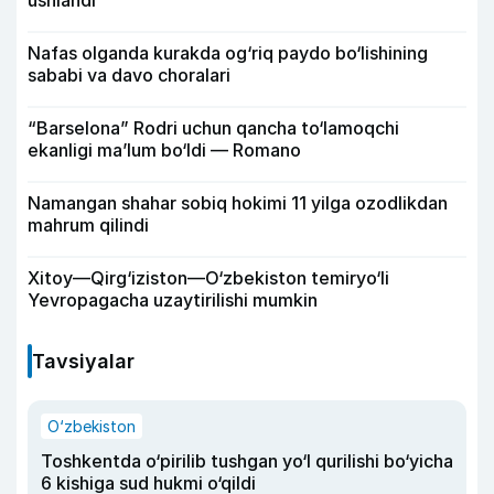
ushlandi
Nafas olganda kurakda og‘riq paydo bo‘lishining
sababi va davo choralari
“Barselona” Rodri uchun qancha to‘lamoqchi
ekanligi ma’lum bo‘ldi — Romano
Namangan shahar sobiq hokimi 11 yilga ozodlikdan
mahrum qilindi
Xitoy—Qirg‘iziston—O‘zbekiston temiryo‘li
Yevropagacha uzaytirilishi mumkin
Tavsiyalar
O‘zbekiston
Toshkentda o‘pirilib tushgan yo‘l qurilishi bo‘yicha
6 kishiga sud hukmi o‘qildi