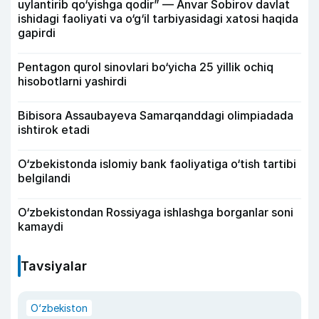
uylantirib qo‘yishga qodir” — Anvar Sobirov davlat
ishidagi faoliyati va o‘g‘il tarbiyasidagi xatosi haqida
gapirdi
Pentagon qurol sinovlari bo‘yicha 25 yillik ochiq
hisobotlarni yashirdi
Bibisora Assaubayeva Samarqanddagi olimpiadada
ishtirok etadi
O‘zbekistonda islomiy bank faoliyatiga o‘tish tartibi
belgilandi
O‘zbekistondan Rossiyaga ishlashga borganlar soni
kamaydi
Tavsiyalar
O‘zbekiston