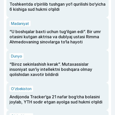
Toshkentda o‘pirilib tushgan yo‘l qurilishi bo‘yicha
6 kishiga sud hukmi o‘qildi
Madaniyat
“U boshqalar baxti uchun tug‘ilgan edi”. Bir umr
otasini kutgan aktrisa va dublyaj ustasi Rimma
Ahmedovaning sinovlarga to‘la hayoti
Dunyo
“Biroz sekinlashish kerak”. Mutaxassislar
insoniyat sun’iy intellektni boshqara olmay
qolishidan xavotir bildirdi
O‘zbekiston
Andijonda Tracker’ga 21 nafar bog‘cha bolasini
joylab, YTH sodir etgan ayolga sud hukmi o‘qildi