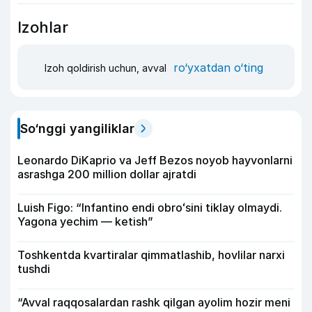
Izohlar
ro‘yxatdan o‘ting
Izoh qoldirish uchun, avval
So‘nggi yangiliklar
Leonardo DiKaprio va Jeff Bezos noyob hayvonlarni
asrashga 200 million dollar ajratdi
Luish Figo: “Infantino endi obroʻsini tiklay olmaydi.
Yagona yechim — ketish”
Toshkentda kvartiralar qimmatlashib, hovlilar narxi
tushdi
“Avval raqqosalardan rashk qilgan ayolim hozir meni