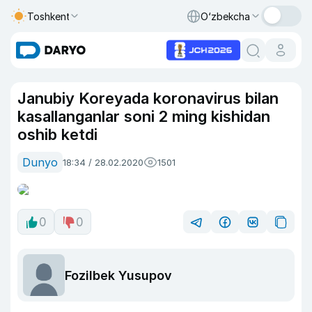
Toshkent
O‘zbekcha
Janubiy Koreyada koronavirus bilan
kasallanganlar soni 2 ming kishidan
oshib ketdi
Dunyo
18:34 / 28.02.2020
1501
0
0
Fozilbek Yusupov