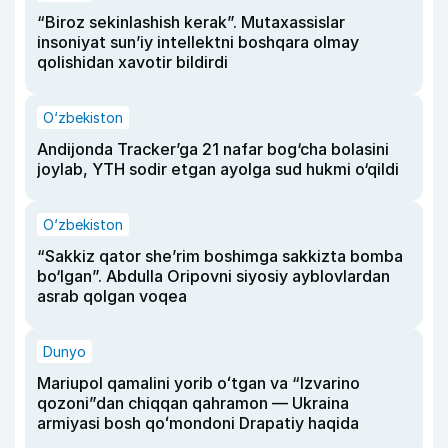
“Biroz sekinlashish kerak”. Mutaxassislar
insoniyat sun’iy intellektni boshqara olmay
qolishidan xavotir bildirdi
O‘zbekiston
Andijonda Tracker’ga 21 nafar bog‘cha bolasini
joylab, YTH sodir etgan ayolga sud hukmi o‘qildi
O‘zbekiston
“Sakkiz qator she’rim boshimga sakkizta bomba
bo‘lgan”. Abdulla Oripovni siyosiy ayblovlardan
asrab qolgan voqea
Dunyo
Mariupol qamalini yorib oʻtgan va “Izvarino
qozoni”dan chiqqan qahramon — Ukraina
armiyasi bosh qoʻmondoni Drapatiy haqida