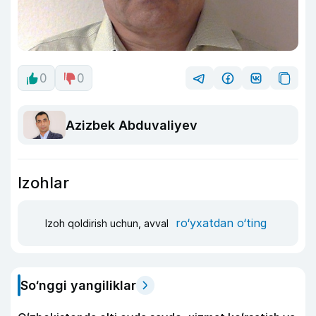
0
0
Azizbek Abduvaliyev
Izohlar
ro‘yxatdan o‘ting
Izoh qoldirish uchun, avval
So‘nggi yangiliklar