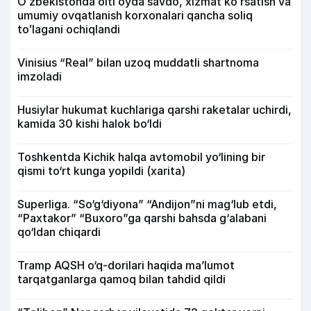
Oʻzbekistonda olti oyda savdo, xizmat koʻrsatish va
umumiy ovqatlanish korxonalari qancha soliq
toʻlagani ochiqlandi
Vinisius “Real” bilan uzoq muddatli shartnoma
imzoladi
Husiylar hukumat kuchlariga qarshi raketalar uchirdi,
kamida 30 kishi halok bo‘ldi
Toshkentda Kichik halqa avtomobil yo‘lining bir
qismi to‘rt kunga yopildi (xarita)
Superliga. “So‘g‘diyona” “Andijon”ni mag‘lub etdi,
“Paxtakor” “Buxoro”ga qarshi bahsda g‘alabani
qo‘ldan chiqardi
Tramp AQSH o‘q-dorilari haqida ma’lumot
tarqatganlarga qamoq bilan tahdid qildi