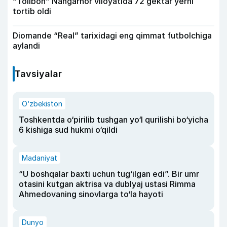
“Tolibon” Nangarhor viloyatida 72 gektar yerni
tortib oldi
Diomande “Real” tarixidagi eng qimmat futbolchiga
aylandi
Tavsiyalar
O‘zbekiston
Toshkentda o‘pirilib tushgan yo‘l qurilishi bo‘yicha
6 kishiga sud hukmi o‘qildi
Madaniyat
“U boshqalar baxti uchun tug‘ilgan edi”. Bir umr
otasini kutgan aktrisa va dublyaj ustasi Rimma
Ahmedovaning sinovlarga to‘la hayoti
Dunyo