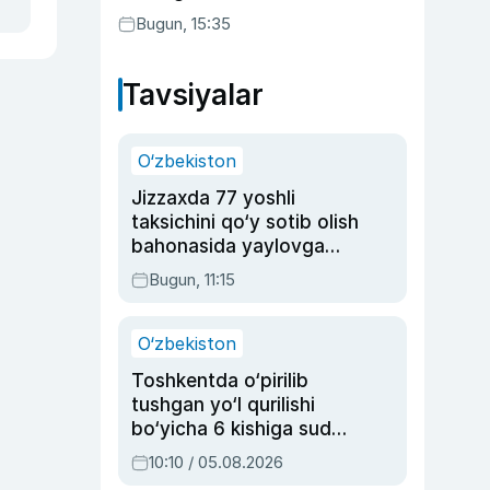
Bugun, 15:35
Tavsiyalar
O‘zbekiston
Jizzaxda 77 yoshli
taksichini qo‘y sotib olish
bahonasida yaylovga
olib borib o‘ldirgan yigit
Bugun, 11:15
20 yilga qamaldi
O‘zbekiston
Toshkentda o‘pirilib
tushgan yo‘l qurilishi
bo‘yicha 6 kishiga sud
hukmi o‘qildi
10:10 / 05.08.2026