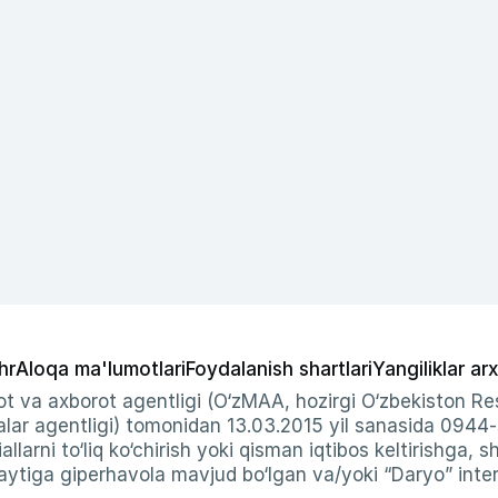
hr
Aloqa ma'lumotlari
Foydalanish shartlari
Yangiliklar arx
t va axborot agentligi (O‘zMAA, hozirgi O‘zbekiston Res
ar agentligi) tomonidan 13.03.2015 yil sanasida 0944
allarni to‘liq ko‘chirish yoki qisman iqtibos keltirishga, 
ytiga giperhavola mavjud bo‘lgan va/yoki “Daryo” intern