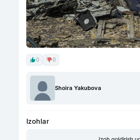
0
0
Shoira Yakubova
Izohlar
Izoh qoldirish 