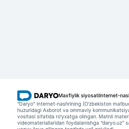
Maxfiylik siyosati
Internet-nas
“Daryo” internet-nashrining (O‘zbekiston matbuo
huzuridagi Axborot va ommaviy kommunikatsiyal
vositasi sifatida ro‘yxatga olingan. Matnli materi
videomateriallaridan foydalanishga “daryo.uz” sa