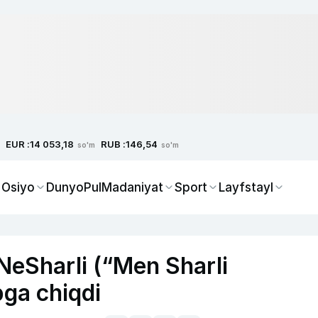
EUR :
RUB :
14 053,18
146,54
so'm
so'm
 Osiyo
Dunyo
Pul
Madaniyat
Sport
Layfstayl
NeSharli (“Men Sharli
ga chiqdi