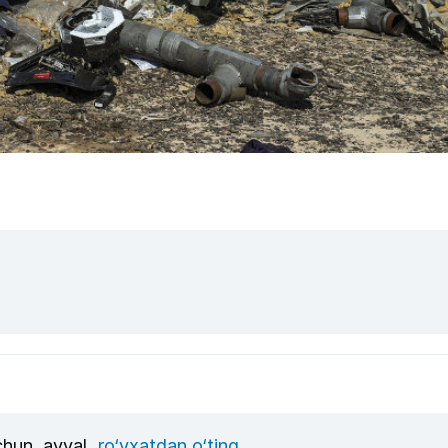
uchun, avval
ro‘yxatdan o‘ting