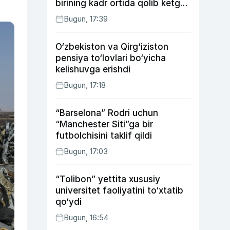
birining kadr ortida qolib ketgan
voqealari
Bugun, 17:39
O‘zbekiston va Qirg‘iziston
pensiya to‘lovlari bo‘yicha
kelishuvga erishdi
Bugun, 17:18
“Barselona” Rodri uchun
“Manchester Siti”ga bir
futbolchisini taklif qildi
Bugun, 17:03
“Tolibon” yettita xususiy
universitet faoliyatini to‘xtatib
qo‘ydi
Bugun, 16:54