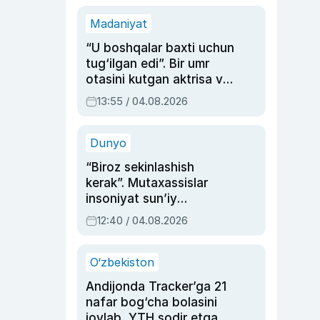
Madaniyat
“U boshqalar baxti uchun
tug‘ilgan edi”. Bir umr
otasini kutgan aktrisa va
dublyaj ustasi Rimma
13:55 / 04.08.2026
Ahmedovaning
sinovlarga to‘la hayoti
Dunyo
“Biroz sekinlashish
kerak”. Mutaxassislar
insoniyat sun’iy
intellektni boshqara
12:40 / 04.08.2026
olmay qolishidan xavotir
bildirdi
O‘zbekiston
Andijonda Tracker’ga 21
nafar bog‘cha bolasini
joylab, YTH sodir etgan