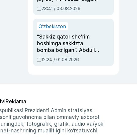
ayolga sud hukmi o‘qildi
23:41 / 03.08.2026
O‘zbekiston
“Sakkiz qator she’rim
boshimga sakkizta
bomba bo‘lgan”. Abdulla
Oripovni siyosiy
12:24 / 01.08.2026
ayblovlardan asrab
qolgan voqea
ivi
Reklama
publikasi Prezidenti Administratsiyasi
-sonli guvohnoma bilan ommaviy axborot
shuningdek, fotografik, grafik, audio va/yoki
et-nashrining muallifligini ko‘rsatuvchi