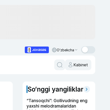
O‘zbekcha
Kabinet
So‘nggi yangiliklar
“Tansoqchi”: Gollivudning eng
yaxshi melodramalaridan