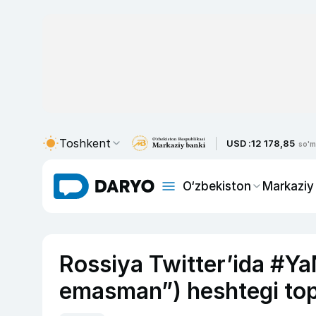
Toshkent
USD :
12 178,85
so'm
O‘zbekiston
Markaziy
Rossiya Twitter’ida #Ya
emasman”) heshtegi top