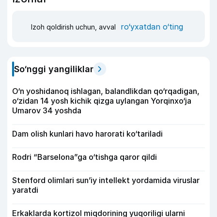
ro‘yxatdan o‘ting
Izoh qoldirish uchun, avval
So‘nggi yangiliklar
O‘n yoshidanoq ishlagan, balandlikdan qo‘rqadigan,
o‘zidan 14 yosh kichik qizga uylangan Yorqinxo‘ja
Umarov 34 yoshda
Dam olish kunlari havo harorati ko‘tariladi
Rodri “Barselona”ga o‘tishga qaror qildi
Stenford olimlari sun’iy intellekt yordamida viruslar
yaratdi
Erkaklarda kortizol miqdorining yuqoriligi ularni