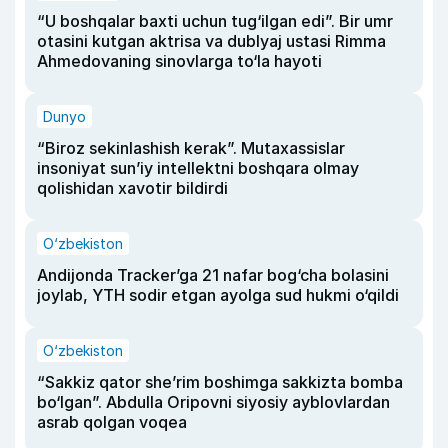
“U boshqalar baxti uchun tug‘ilgan edi”. Bir umr
otasini kutgan aktrisa va dublyaj ustasi Rimma
Ahmedovaning sinovlarga to‘la hayoti
Dunyo
“Biroz sekinlashish kerak”. Mutaxassislar
insoniyat sun’iy intellektni boshqara olmay
qolishidan xavotir bildirdi
O‘zbekiston
Andijonda Tracker’ga 21 nafar bog‘cha bolasini
joylab, YTH sodir etgan ayolga sud hukmi o‘qildi
O‘zbekiston
“Sakkiz qator she’rim boshimga sakkizta bomba
bo‘lgan”. Abdulla Oripovni siyosiy ayblovlardan
asrab qolgan voqea