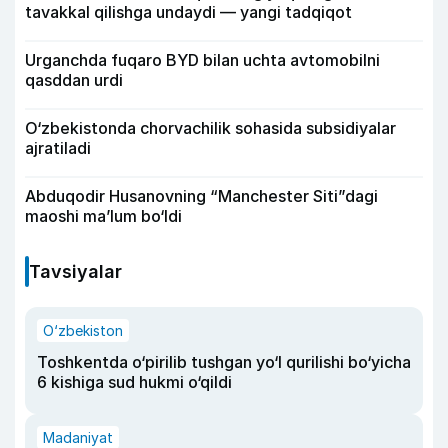
tavakkal qilishga undaydi — yangi tadqiqot
Urganchda fuqaro BYD bilan uchta avtomobilni
qasddan urdi
O‘zbekistonda chorvachilik sohasida subsidiyalar
ajratiladi
Abduqodir Husanovning “Manchester Siti”dagi
maoshi ma’lum bo‘ldi
Tavsiyalar
O‘zbekiston
Toshkentda o‘pirilib tushgan yo‘l qurilishi bo‘yicha
6 kishiga sud hukmi o‘qildi
Madaniyat