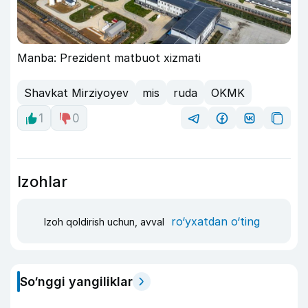
Manba: Prezident matbuot xizmati
Shavkat Mirziyoyev
mis
ruda
OKMK
1
0
Izohlar
ro‘yxatdan o‘ting
Izoh qoldirish uchun, avval
So‘nggi yangiliklar