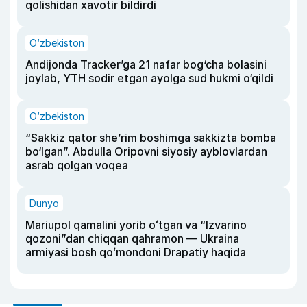
qolishidan xavotir bildirdi
O‘zbekiston
Andijonda Tracker’ga 21 nafar bog‘cha bolasini
joylab, YTH sodir etgan ayolga sud hukmi o‘qildi
O‘zbekiston
“Sakkiz qator she’rim boshimga sakkizta bomba
bo‘lgan”. Abdulla Oripovni siyosiy ayblovlardan
asrab qolgan voqea
Dunyo
Mariupol qamalini yorib oʻtgan va “Izvarino
qozoni”dan chiqqan qahramon — Ukraina
armiyasi bosh qoʻmondoni Drapatiy haqida