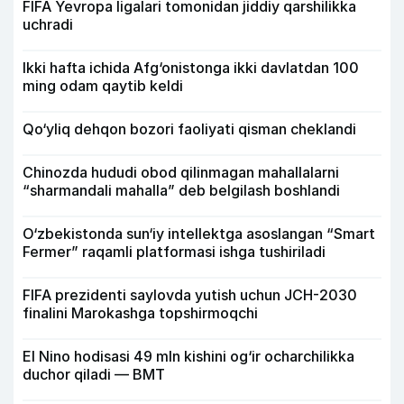
FIFA Yevropa ligalari tomonidan jiddiy qarshilikka
uchradi
Ikki hafta ichida Afg‘onistonga ikki davlatdan 100
ming odam qaytib keldi
Qo‘yliq dehqon bozori faoliyati qisman cheklandi
Chinozda hududi obod qilinmagan mahallalarni
“sharmandali mahalla” deb belgilash boshlandi
O‘zbekistonda sun‘iy intellektga asoslangan “Smart
Fermer” raqamli platformasi ishga tushiriladi
FIFA prezidenti saylovda yutish uchun JCH-2030
finalini Marokashga topshirmoqchi
El Nino hodisasi 49 mln kishini og‘ir ocharchilikka
duchor qiladi — BMT