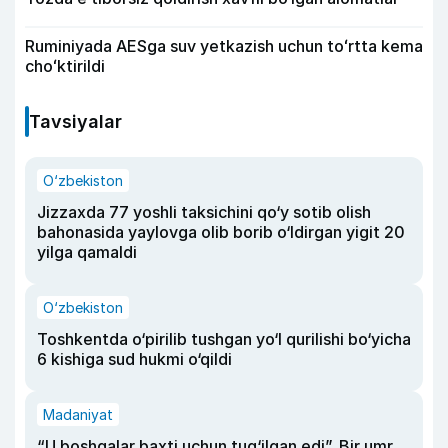
Ruminiyada AESga suv yetkazish uchun toʻrtta kema
choʻktirildi
Tavsiyalar
O‘zbekiston
Jizzaxda 77 yoshli taksichini qo‘y sotib olish
bahonasida yaylovga olib borib o‘ldirgan yigit 20
yilga qamaldi
O‘zbekiston
Toshkentda o‘pirilib tushgan yo‘l qurilishi bo‘yicha
6 kishiga sud hukmi o‘qildi
Madaniyat
“U boshqalar baxti uchun tug‘ilgan edi”. Bir umr