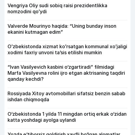
Vengriya Oliy sudi sobiq raisi prezidentlikka
nomzodini qoʻydi
Valverde Mourinyo haqida: “Uning bunday inson
ekanini kutmagan edim”
Oʻzbekistonda xizmat koʻrsatgan kommunal xoʻjaligi
xodimi faxriy unvoni taʼsis etilishi mumkin
“Ivan Vasilyevich kasbini o‘zgartiradi” filmidagi
Marfa Vasilyevna rolini ijro etgan aktrisaning taqdiri
qanday kechdi?
Rossiyada Xitoy avtomobillari sifatsiz benzin sabab
ishdan chiqmoqda
O‘zbekistonda 1 yilda 11 mingdan ortiq erkak o‘zidan
katta yoshdagi ayolga uylandi
Yozda e’tiborsiz qoldirish xavfli bo‘lgan alomatlar