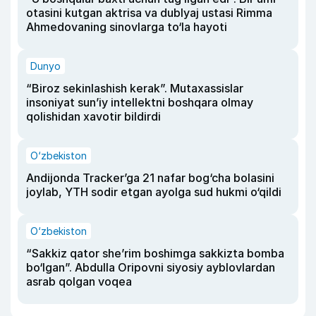
otasini kutgan aktrisa va dublyaj ustasi Rimma
Ahmedovaning sinovlarga to‘la hayoti
Dunyo
“Biroz sekinlashish kerak”. Mutaxassislar
insoniyat sun’iy intellektni boshqara olmay
qolishidan xavotir bildirdi
O‘zbekiston
Andijonda Tracker’ga 21 nafar bog‘cha bolasini
joylab, YTH sodir etgan ayolga sud hukmi o‘qildi
O‘zbekiston
“Sakkiz qator she’rim boshimga sakkizta bomba
bo‘lgan”. Abdulla Oripovni siyosiy ayblovlardan
asrab qolgan voqea