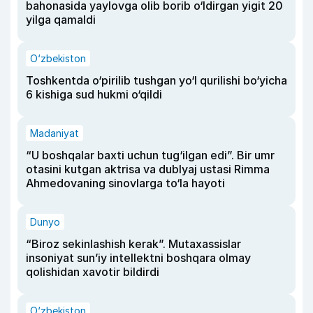
bahonasida yaylovga olib borib o‘ldirgan yigit 20
yilga qamaldi
O‘zbekiston
Toshkentda o‘pirilib tushgan yo‘l qurilishi bo‘yicha
6 kishiga sud hukmi o‘qildi
Madaniyat
“U boshqalar baxti uchun tug‘ilgan edi”. Bir umr
otasini kutgan aktrisa va dublyaj ustasi Rimma
Ahmedovaning sinovlarga to‘la hayoti
Dunyo
“Biroz sekinlashish kerak”. Mutaxassislar
insoniyat sun’iy intellektni boshqara olmay
qolishidan xavotir bildirdi
O‘zbekiston