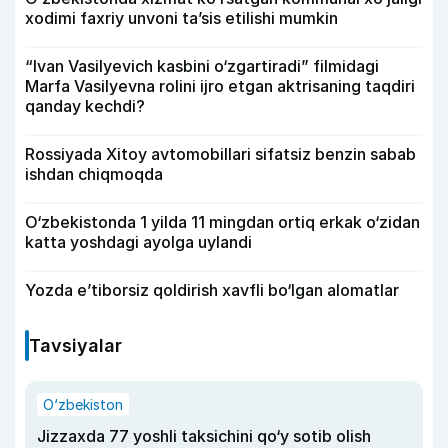
xodimi faxriy unvoni taʼsis etilishi mumkin
“Ivan Vasilyevich kasbini o‘zgartiradi” filmidagi
Marfa Vasilyevna rolini ijro etgan aktrisaning taqdiri
qanday kechdi?
Rossiyada Xitoy avtomobillari sifatsiz benzin sabab
ishdan chiqmoqda
O‘zbekistonda 1 yilda 11 mingdan ortiq erkak o‘zidan
katta yoshdagi ayolga uylandi
Yozda e’tiborsiz qoldirish xavfli bo‘lgan alomatlar
Tavsiyalar
O‘zbekiston
Jizzaxda 77 yoshli taksichini qo‘y sotib olish