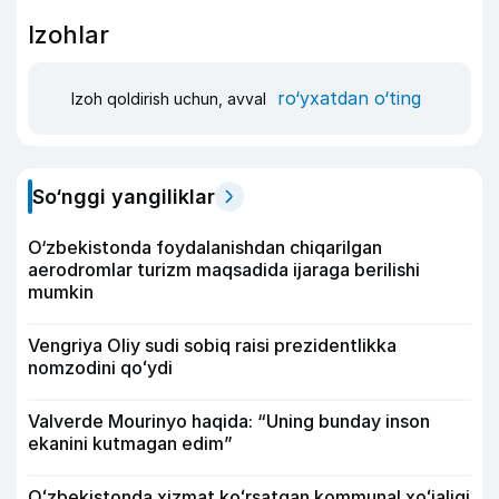
Izohlar
ro‘yxatdan o‘ting
Izoh qoldirish uchun, avval
So‘nggi yangiliklar
O‘zbekistonda foydalanishdan chiqarilgan
aerodromlar turizm maqsadida ijaraga berilishi
mumkin
Vengriya Oliy sudi sobiq raisi prezidentlikka
nomzodini qoʻydi
Valverde Mourinyo haqida: “Uning bunday inson
ekanini kutmagan edim”
Oʻzbekistonda xizmat koʻrsatgan kommunal xoʻjaligi