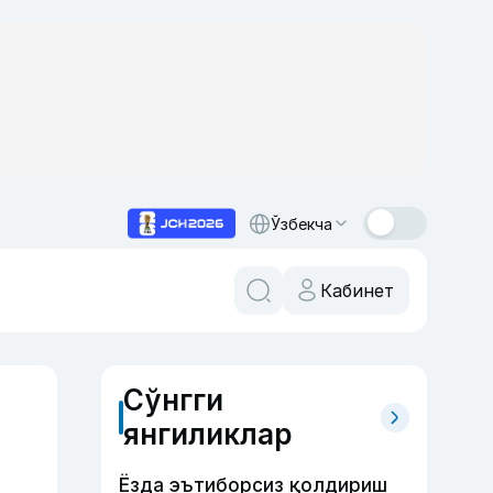
Ўзбекча
Кабинет
Сўнгги
янгиликлар
Ёзда эътиборсиз қолдириш