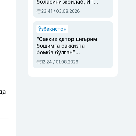
боласини жойлаб, ЙТҲ
содир этган аёлга суд
23:41 / 03.08.2026
ҳукми ўқилди
Ўзбекистон
“Саккиз қатор шеърим
бошимга саккизта
бомба бўлган”.
Абдулла Ориповни
12:24 / 01.08.2026
сиёсий айбловлардан
асраб қолган воқеа
да