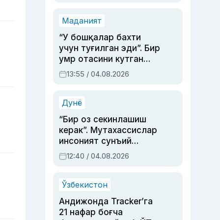
Маданият
“У бошқалар бахти
учун туғилган эди”. Бир
умр отасини кутган
актриса ва дубльяж
13:55 / 04.08.2026
устаси Римма
Аҳмедованинг
синовларга тўла ҳаёти
Дунё
“Бир оз секинлашиш
керак”. Мутахассислар
инсоният сунъий
интеллектни бошқара
12:40 / 04.08.2026
олмай қолишидан
хавотир билдирди
Ўзбекистон
Андижонда Tracker’га
21 нафар боғча