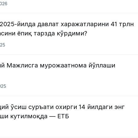
2026
2025-йилда давлат харажатларини 41 трлн
сини ёпиқ тарзда кўрдими?
025
ий Мажлисга мурожаатнома йўллаши
025
ий ўсиш суръати охирги 14 йилдаги энг
ши кутилмоқда — ЕТБ