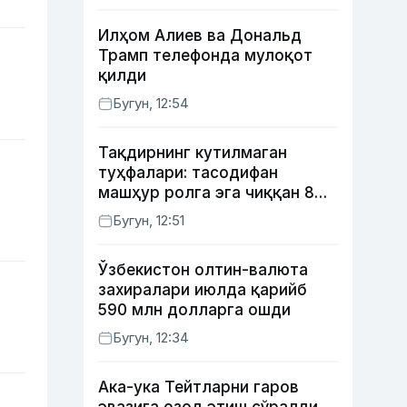
Илҳом Алиев ва Дональд
Трамп телефонда мулоқот
қилди
Бугун, 12:54
Тақдирнинг кутилмаган
туҳфалари: тасодифан
машҳур ролга эга чиққан 8
актёр
Бугун, 12:51
Ўзбекистон олтин-валюта
захиралари июлда қарийб
590 млн долларга ошди
Бугун, 12:34
Ака-ука Тейтларни гаров