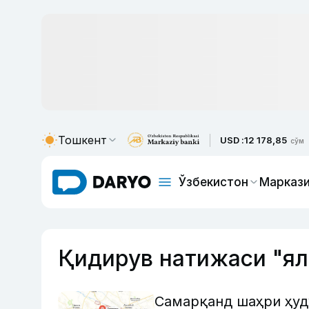
Тошкент
USD :
12 178,85
сўм
Ўзбекистон
Маркази
Қидирув натижаси "я
Самарқанд шаҳри ҳуд