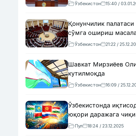
Ўзбекистон
15:40 / 03.01.
Қонунчилик палатаси 
сўмга ошириш масала
Ўзбекистон
21:22 / 25.12.2
Шавкат Мирзиёев Ол
кутилмоқда
Ўзбекистон
16:09 / 25.12.2
Ўзбекистонда иқтисод
юқори даражага чиқи
Пул
18:24 / 23.12.2025