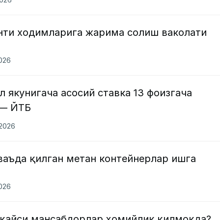
ти ходимларига жарима солиш ваколати
2026
л якунигача асосий ставка 13 фоизгача
 — ЙТБ
.2026
ваъда қилган метан контейнерлар ишга
2026
қайси мансабдорлар ҳомийлик қилмоқда?