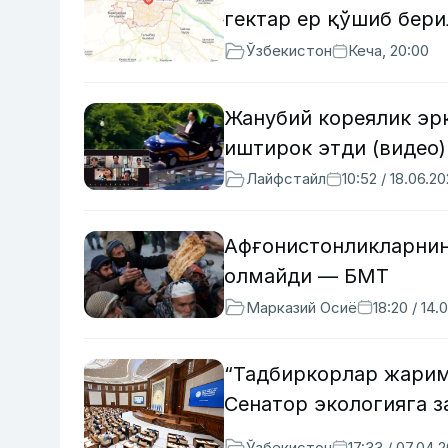
гектар ер қўшиб бер
Ўзбекистон
Кеча, 20:00
Жанубий кореялик эрк
иштирок этди (видео)
Лайфстайл
10:52 / 18.06.2
Афғонистонликларнин
олмайди — БМТ
Марказий Осиё
18:20 / 14.
“Тадбиркорлар жарим
Сенатор экологияга з
Ўзбекистон
17:33 / 07.04.