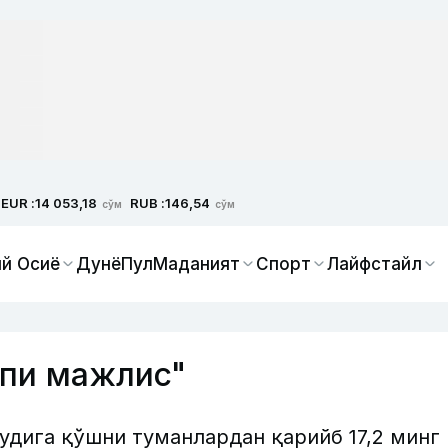
EUR :
RUB :
14 053,18
146,54
сўм
сўм
й Осиё
Дунё
Пул
Маданият
Спорт
Лайфстайл
лпи мажлис"
удига қўшни туманлардан қарийб 17,2 минг