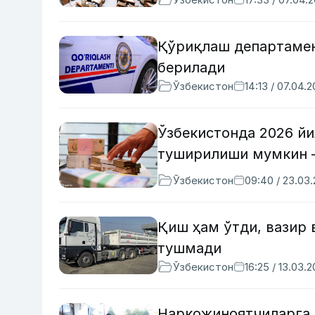
Қўриқлаш департамен
берилади
Ўзбекистон
14:13 / 07.04.
Ўзбекистонда 2026 йи
туширилиши мумкин
Ўзбекистон
09:40 / 23.03
Қиш ҳам ўтди, вазир 
тушмади
Ўзбекистон
16:25 / 13.03.
Наркожиноятчиларга 