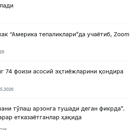
илади
ак “Америка тепаликлари”да учаётиб, Zoom
026
г 74 фоизи асосий эҳтиёжларини қондира
05.2026
ани тўлаш арзонга тушади деган фикрда”.
арар етказаётганлар ҳақида
2026