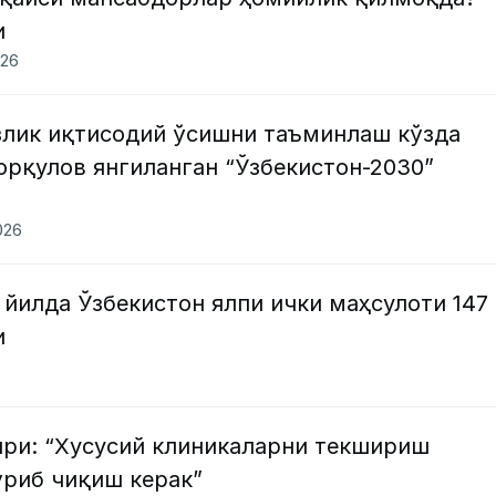
и
026
излик иқтисодий ўсишни таъминлаш кўзда
рқулов янгиланган “Ўзбекистон-2030”
026
 йилда Ўзбекистон ялпи ички маҳсулоти 147
и
ири: “Хусусий клиникаларни текшириш
ўриб чиқиш керак”