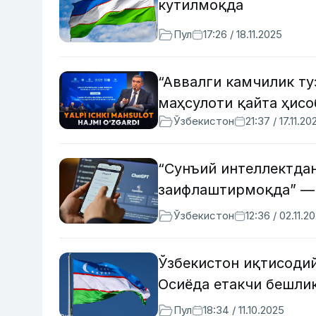
кутилмоқда
Пул
17:26 / 18.11.2025
“Аввалги камчилик ту
маҳсулоти қайта ҳис
Ўзбекистон
21:37 / 17.11.20
“Сунъий интеллектда
заифлаштирмоқда” —
Ўзбекистон
12:36 / 02.11.2
Ўзбекистон иқтисоди
Осиёда етакчи бешли
Пул
18:34 / 11.10.2025