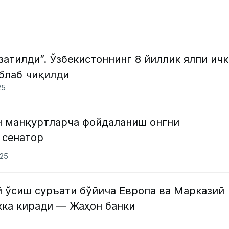
затилди”. Ўзбекистоннинг 8 йиллик ялпи ич
облаб чиқилди
25
н манқуртларча фойдаланиш онгни
 сенатор
025
й ўсиш суръати бўйича Европа ва Марказий
кка киради — Жаҳон банки