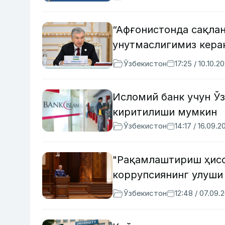
“Афғонистонда сақлан
унутмаслигимиз кера
Ўзбекистон
17:25 / 10.10.2
Исломий банк учун Ў
киритилиши мумкин
Ўзбекистон
14:17 / 16.09.2
"Рақамлаштириш ҳисо
коррупсиянинг улуши
Ўзбекистон
12:48 / 07.09.