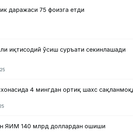
ик даражаси 75 фоизга етди
или иқтисодий ўсиш суръати секинлашади
025
схонасида 4 мингдан ортиқ шахс сақланмоқ
025
он ЯИМ 140 млрд доллардан ошиши