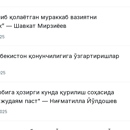
иб қолаётган мураккаб вазиятни
к” — Шавкат Мирзиёев
025
збекистон қонунчилигига ўзгартиришлар
025
бига ҳозирги кунда қурилиш соҳасида
 жудаям паст" — Ниғматилла Йўлдошев
2025