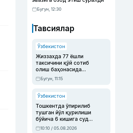
эвазига озод этиш сўралди
Бугун, 12:30
Тавсиялар
Ўзбекистон
Жиззахда 77 ёшли
таксичини қўй сотиб
олиш баҳонасида
яйловга олиб бориб
Бугун, 11:15
ўлдирган йигит 20
йилга қамалди
Ўзбекистон
Тошкентда ўпирилиб
тушган йўл қурилиши
бўйича 6 кишига суд
ҳукми ўқилди
10:10 / 05.08.2026