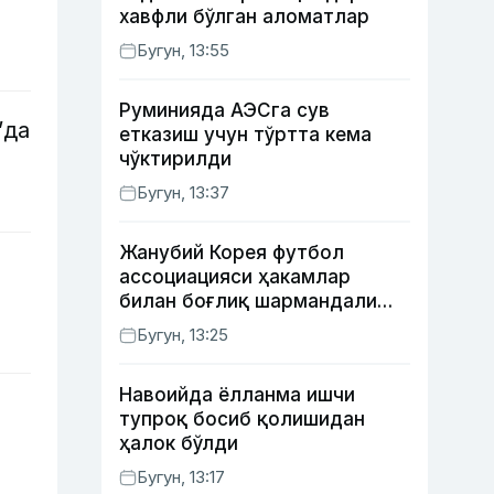
хавфли бўлган аломатлар
Бугун, 13:55
Руминияда АЭСга сув
’да
етказиш учун тўртта кема
чўктирилди
Бугун, 13:37
Жанубий Корея футбол
ассоциацияси ҳакамлар
билан боғлиқ шармандали
ҳолат бўйича баёнот берди
Бугун, 13:25
Навоийда ёлланма ишчи
тупроқ босиб қолишидан
ҳалок бўлди
Бугун, 13:17