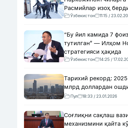
Расмийлар изоҳ берд
Ўзбекистон
11:15 / 23.02.2
“Бу йил камида 7 фо
тутилган” — Илҳом Но
стратегияси ҳақида
Ўзбекистон
14:25 / 17.02.2
Тарихий рекорд: 2025
млрд доллардан ошд
Пул
18:33 / 23.01.2026
Соғлиқни сақлаш ваз
механизмини қайта к