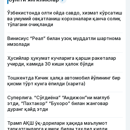
Ўзбекистонда олти ойда савдо, хизмат кўрсатиш
ва умумий овқатланиш корхоналари қанча солиқ
тўлагани очиқланди
Винисиус “Реал” билан узоқ муддатли шартнома
имзолади
Ҳусийлар ҳукумат кучларига қарши ракеталар
учирди, камида 30 киши ҳалок бўлди
Тошкентда Кичик ҳалқа автомобил йўлининг бир
қисми тўрт кунга ёпилди (харита)
Суперлига. “Сўғдиёна” “Андижон”ни мағлуб
этди, “Пахтакор” “Бухоро” билан жанговар
дуранг қайд этди
Трамп АҚШ ўқ-дорилари ҳақида маълумот
тарқатганларга қамоқ билан таҳдид қилди