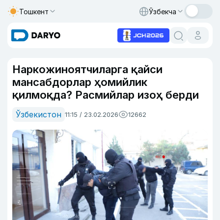
Тошкент
Ўзбекча
Наркожиноятчиларга қайси
мансабдорлар ҳомийлик
қилмоқда? Расмийлар изоҳ берди
Ўзбекистон
11:15 / 23.02.2026
12662