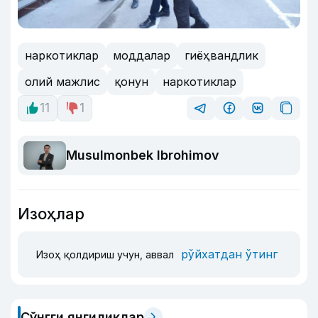
наркотиклар
моддалар
гиёҳвандлик
олий мажлис
қонун
наркотиклар
11
1
Musulmonbek Ibrohimov
Изоҳлар
рўйхатдан ўтинг
Изоҳ қолдириш учун, аввал
Сўнгги янгиликлар