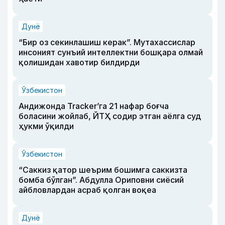
Дунё
“Бир оз секинлашиш керак”. Мутахассислар
инсоният сунъий интеллектни бошқара олмай
қолишидан хавотир билдирди
Ўзбекистон
Андижонда Tracker’га 21 нафар боғча
боласини жойлаб, ЙТҲ содир этган аёлга суд
ҳукми ўқилди
Ўзбекистон
“Саккиз қатор шеърим бошимга саккизта
бомба бўлган”. Абдулла Ориповни сиёсий
айбловлардан асраб қолган воқеа
Дунё