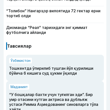
“Толибон” Нангарҳор вилоятида 72 гектар ерни
тортиб олди
Диоманде “Реал” тарихидаги энг қиммат
футболчига айланди
Тавсиялар
Ўзбекистон
Тошкентда ўпирилиб тушган йўл қурилиши
бўйича 6 кишига суд ҳукми ўқилди
Маданият
“У бошқалар бахти учун туғилган эди”. Бир
умр отасини кутган актриса ва дубльяж
устаси Римма Аҳмедованинг синовларга тўла
ҳаёти