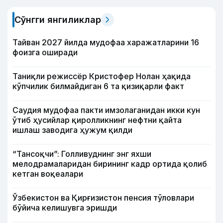
Сўнгги янгиликлар
Тайван 2027 йилда мудофаа харажатларини 16
фоизга оширади
Таниқли режиссёр Кристофер Нолан ҳақида
кўпчилик билмайдиган 6 та қизиқарли факт
Саудия мудофаа пакти имзолаганидан икки кун
ўтиб ҳусийлар қиролликнинг нефтни қайта
ишлаш заводига ҳужум қилди
“Тансоқчи”: Голливуднинг энг яхши
мелодрамаларидан бирининг кадр ортида қолиб
кетган воқеалари
Ўзбекистон ва Қирғизистон пенсия тўловлари
бўйича келишувга эришди