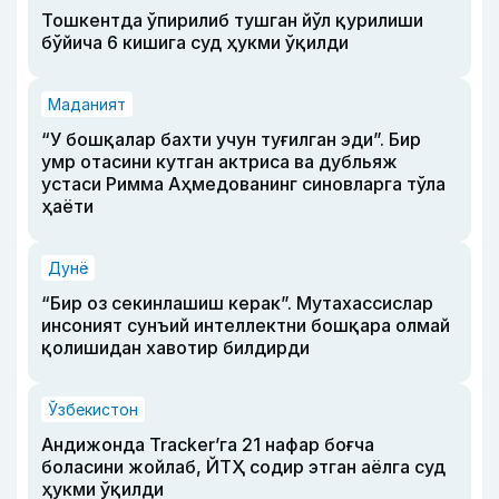
Тошкентда ўпирилиб тушган йўл қурилиши
бўйича 6 кишига суд ҳукми ўқилди
Маданият
“У бошқалар бахти учун туғилган эди”. Бир
умр отасини кутган актриса ва дубльяж
устаси Римма Аҳмедованинг синовларга тўла
ҳаёти
Дунё
“Бир оз секинлашиш керак”. Мутахассислар
инсоният сунъий интеллектни бошқара олмай
қолишидан хавотир билдирди
Ўзбекистон
Андижонда Tracker’га 21 нафар боғча
боласини жойлаб, ЙТҲ содир этган аёлга суд
ҳукми ўқилди