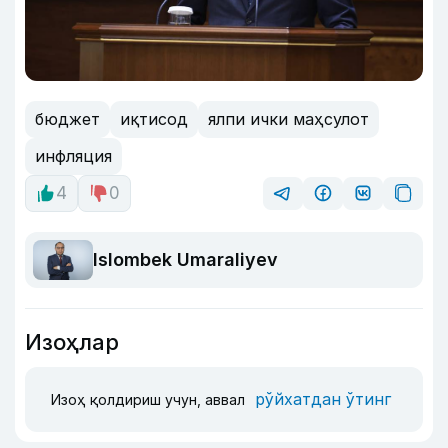
бюджет
иқтисод
ялпи ички маҳсулот
инфляция
4
0
Islombek Umaraliyev
Изоҳлар
рўйхатдан ўтинг
Изоҳ қолдириш учун, аввал