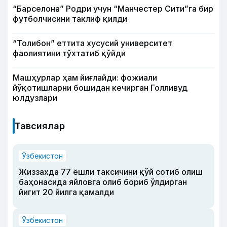
“Барселона” Родри учун “Манчестер Сити”га бир
футболчисини таклиф қилди
“Толибон” еттита хусусий университет
фаолиятини тўхтатиб қўйди
Машҳурлар ҳам йиғлайди: фожиали
йўқотишларни бошидан кечирган Голливуд
юлдузлари
Тавсиялар
Ўзбекистон
Жиззахда 77 ёшли таксичини қўй сотиб олиш
баҳонасида яйловга олиб бориб ўлдирган
йигит 20 йилга қамалди
Ўзбекистон