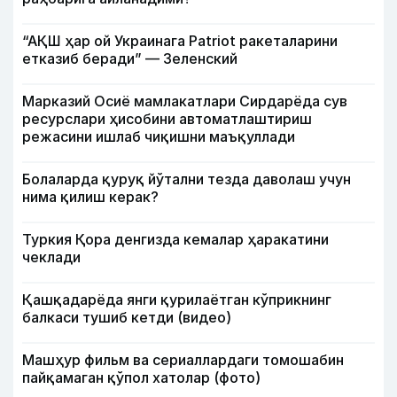
“АҚШ ҳар ой Украинага Patriot ракеталарини
етказиб беради” — Зеленский
Марказий Осиё мамлакатлари Сирдарёда сув
ресурслари ҳисобини автоматлаштириш
режасини ишлаб чиқишни маъқуллади
Болаларда қуруқ йўтални тезда даволаш учун
нима қилиш керак?
Туркия Қора денгизда кемалар ҳаракатини
чеклади
Қашқадарёда янги қурилаётган кўприкнинг
балкаси тушиб кетди (видео)
Машҳур фильм ва сериаллардаги томошабин
пайқамаган қўпол хатолар (фото)