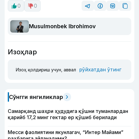
0
0
Musulmonbek Ibrohimov
Изоҳлар
рўйхатдан ўтинг
Изоҳ қолдириш учун, аввал
Сўнгги янгиликлар
Самарқанд шаҳри ҳудудига қўшни туманлардан
қарийб 17,2 минг гектар ер қўшиб берилади
Месси фаолиятини якунлагач, “Интер Майами”
раҳбарига айланадими?