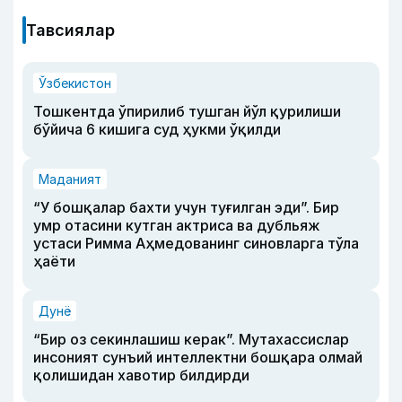
Тавсиялар
Ўзбекистон
Тошкентда ўпирилиб тушган йўл қурилиши
бўйича 6 кишига суд ҳукми ўқилди
Маданият
“У бошқалар бахти учун туғилган эди”. Бир
умр отасини кутган актриса ва дубльяж
устаси Римма Аҳмедованинг синовларга тўла
ҳаёти
Дунё
“Бир оз секинлашиш керак”. Мутахассислар
инсоният сунъий интеллектни бошқара олмай
қолишидан хавотир билдирди