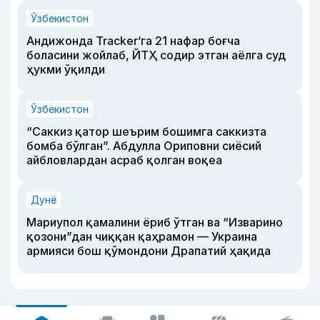
Ўзбекистон
Андижонда Tracker’га 21 нафар боғча
боласини жойлаб, ЙТҲ содир этган аёлга суд
ҳукми ўқилди
Ўзбекистон
“Саккиз қатор шеърим бошимга саккизта
бомба бўлган”. Абдулла Ориповни сиёсий
айбловлардан асраб қолган воқеа
Дунё
Мариупол қамалини ёриб ўтган ва “Изварино
қозони”дан чиққан қаҳрамон — Украина
армияси бош қўмондони Драпатий ҳақида