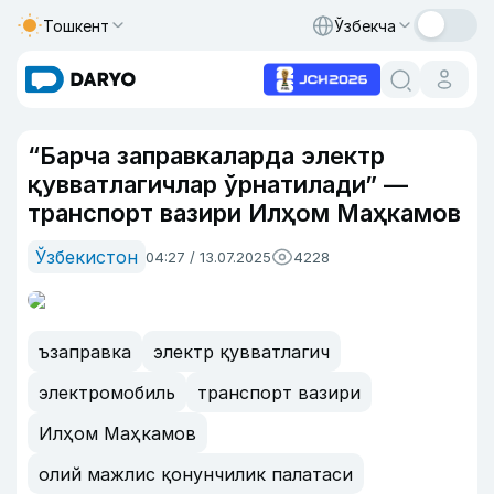
Тошкент
Ўзбекча
“Барча заправкаларда электр
қувватлагичлар ўрнатилади” —
транспорт вазири Илҳом Маҳкамов
Ўзбекистон
04:27 / 13.07.2025
4228
ъзаправка
электр қувватлагич
электромобиль
транспорт вазири
Илҳом Маҳкамов
олий мажлис қонунчилик палатаси