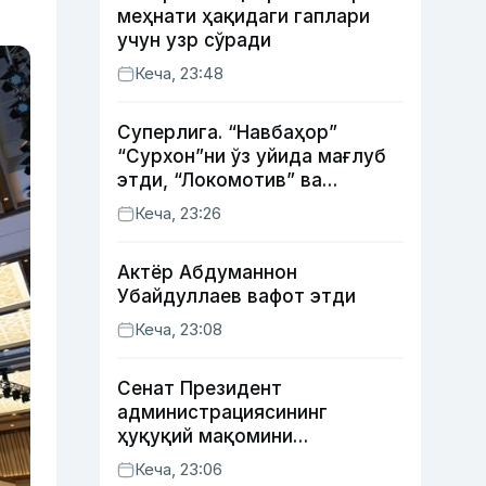
меҳнати ҳақидаги гаплари
учун узр сўради
Кеча, 23:48
Суперлига. “Навбаҳор”
“Сурхон”ни ўз уйида мағлуб
этди, “Локомотив” ва
“Хоразм” уйда ғалаба
Кеча, 23:26
қозонди
Актёр Абду­маннон
Убайдуллаев вафот этди
Кеча, 23:08
Сенат Президент
администрациясининг
ҳуқуқий мақомини
белгиловчи конституциявий
Кеча, 23:06
қонунни маъқуллади