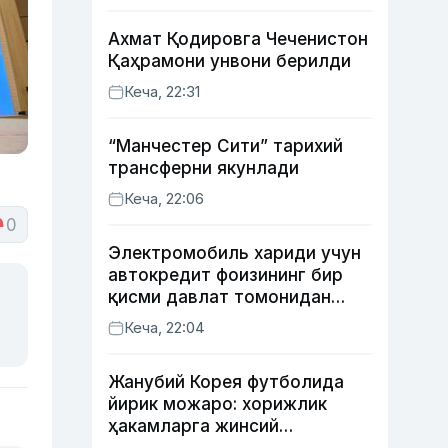
Ахмат Қодировга Чеченистон
Қаҳрамони унвони берилди
Кеча, 22:31
“Манчестер Сити” тарихий
трансферни якунлади
Кеча, 22:06
0
Электромобиль хариди учун
автокредит фоизининг бир
қисми давлат томонидан
қоплаб берилиши мумкин
Кеча, 22:04
Жанубий Корея футболида
йирик можаро: хорижлик
ҳакамларга жинсий