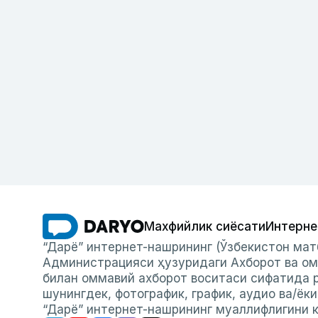
Махфийлик сиёсати
Интерне
“Дарё” интернет-нашрининг (Ўзбекистон мат
Администрацияси ҳузуридаги Ахборот ва ом
билан оммавий ахборот воситаси сифатида р
шунингдек, фотографик, график, аудио ва/ёк
“Дарё” интернет-нашрининг муаллифлигини к