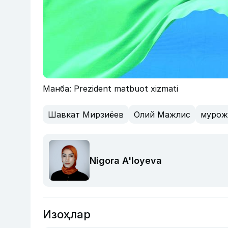
Манба: Prezident matbuot xizmati
Шавкат Мирзиёев
Олий Мажлис
мурож
Nigora A'loyeva
Изоҳлар