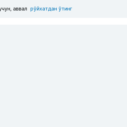
учун, аввал
рўйхатдан ўтинг