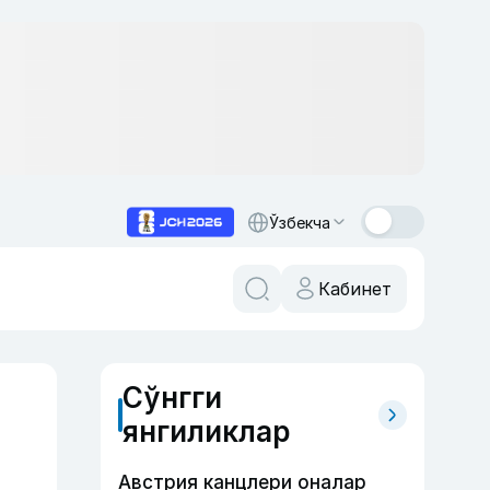
Ўзбекча
Кабинет
Сўнгги
янгиликлар
Австрия канцлери оналар