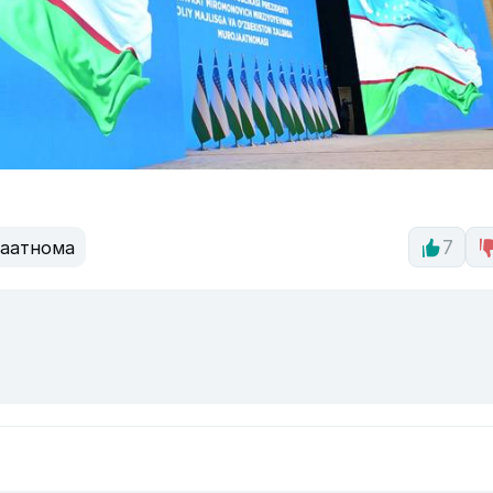
аатнома
7