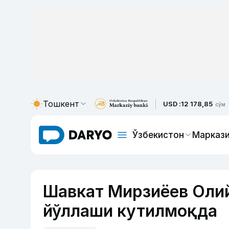
Тошкент
USD :
12 178,85
сўм
Ўзбекистон
Маркази
Шавкат Мирзиёев Оли
йўллаши кутилмоқда