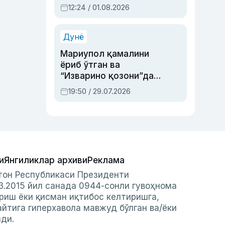
Абдулла Ориповни
12:24 / 01.08.2026
сиёсий айбловлардан
асраб қолган воқеа
Дунё
Мариупол қамалини
ёриб ўтган ва
“Изварино қозони”дан
чиққан қаҳрамон —
19:50 / 29.07.2026
Украина армияси бош
қўмондони Драпатий
ҳақида
и
Янгиликлар архиви
Реклама
стон Республикаси Президенти
3.2015 йил санада 0944-сонли гувоҳнома
риш ёки қисман иқтибос келтиришга,
айтига гиперхавола мавжуд бўлган ва/ёки
ади.