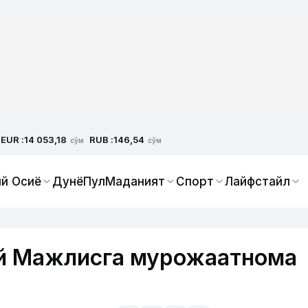
EUR :
RUB :
14 053,18
146,54
сўм
сўм
й Осиё
Дунё
Пул
Маданият
Спорт
Лайфстайл
й Мажлисга мурожаатнома