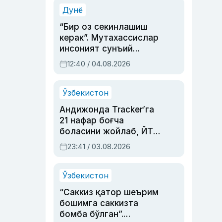
синовларга тўла ҳаёти
Дунё
“Бир оз секинлашиш
керак”. Мутахассислар
инсоният сунъий
интеллектни бошқара
12:40 / 04.08.2026
олмай қолишидан
хавотир билдирди
Ўзбекистон
Андижонда Tracker’га
21 нафар боғча
боласини жойлаб, ЙТҲ
содир этган аёлга суд
23:41 / 03.08.2026
ҳукми ўқилди
Ўзбекистон
“Саккиз қатор шеърим
бошимга саккизта
бомба бўлган”.