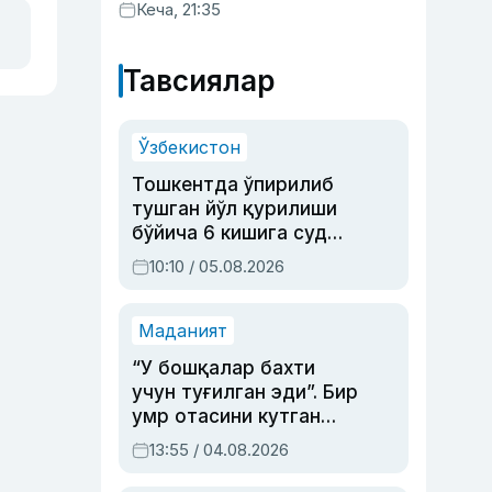
хизматлар кўрсатилгани
Кеча, 21:35
маълум қилинди
Тавсиялар
Ўзбекистон
Тошкентда ўпирилиб
тушган йўл қурилиши
бўйича 6 кишига суд
ҳукми ўқилди
10:10 / 05.08.2026
Маданият
“У бошқалар бахти
учун туғилган эди”. Бир
умр отасини кутган
актриса ва дубльяж
13:55 / 04.08.2026
устаси Римма
Аҳмедованинг