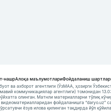
т-нашр
Алоқа маълумотлари
Фойдаланиш шартлар
буот ва ахборот агентлиги (ЎзМАА, ҳозирги Ўзбеки
мавий коммуникациялар агентлиги) томонидан 13.0
ўйхатга олинган. Матнли материалларни тўлиқ кўчи
и видеоматериалларидан фойдаланишга “daryo.uz” с
ўрсатувчи ёзув илова қилинган тақдирда йўл қўйил