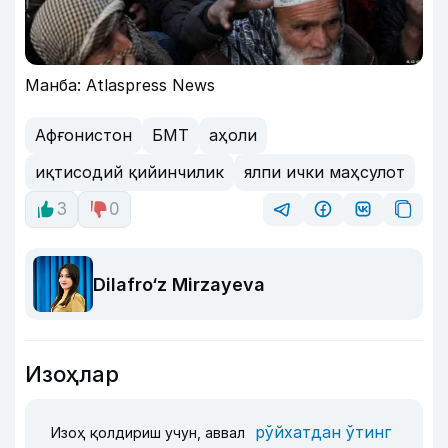
Манба: Atlaspress News
Афғонистон
БМТ
аҳоли
иқтисодий қийинчилик
ялпи ички маҳсулот
3
0
Dilafro‘z Mirzayeva
Изоҳлар
рўйхатдан ўтинг
Изоҳ қолдириш учун, аввал