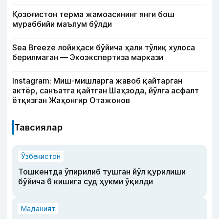
Қозоғистон терма жамоасининг янги бош
мураббийи маълум бўлди
Sea Breeze лойиҳаси бўйича ҳали тўлиқ хулоса
берилмаган — Экоэкспертиза маркази
Instagram: Миш-мишларга жавоб қайтарган
актёр, санъатга қайтган Шаҳзода, йўлга асфалт
ётқизган Жаҳонгир Отажонов
Тавсиялар
Ўзбекистон
Тошкентда ўпирилиб тушган йўл қурилиши
бўйича 6 кишига суд ҳукми ўқилди
Маданият