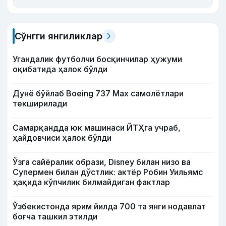
Сўнгги янгиликлар
Угандалик футболчи босқинчилар ҳужуми
оқибатида ҳалок бўлди
Дунё бўйлаб Boeing 737 Мах самолётлари
текширилади
Самарқандда юк машинаси ЙТҲга учраб,
ҳайдовчиси ҳалок бўлди
Ўзга сайёралик образи, Disney билан низо ва
Супермен билан дўстлик: актёр Робин Уильямс
ҳақида кўпчилик билмайдиган фактлар
Ўзбекистонда ярим йилда 700 та янги нодавлат
боғча ташкил этилди