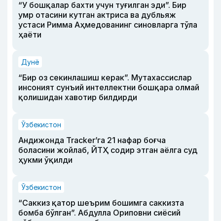
“У бошқалар бахти учун туғилган эди”. Бир
умр отасини кутган актриса ва дубльяж
устаси Римма Аҳмедованинг синовларга тўла
ҳаёти
Дунё
“Бир оз секинлашиш керак”. Мутахассислар
инсоният сунъий интеллектни бошқара олмай
қолишидан хавотир билдирди
Ўзбекистон
Андижонда Tracker’га 21 нафар боғча
боласини жойлаб, ЙТҲ содир этган аёлга суд
ҳукми ўқилди
Ўзбекистон
“Саккиз қатор шеърим бошимга саккизта
бомба бўлган”. Абдулла Ориповни сиёсий