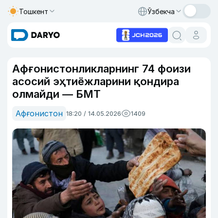
Тошкент
Ўзбекча
Афғонистонликларнинг 74 фоизи
асосий эҳтиёжларини қондира
олмайди — БМТ
Афғонистон
18:20 / 14.05.2026
1409