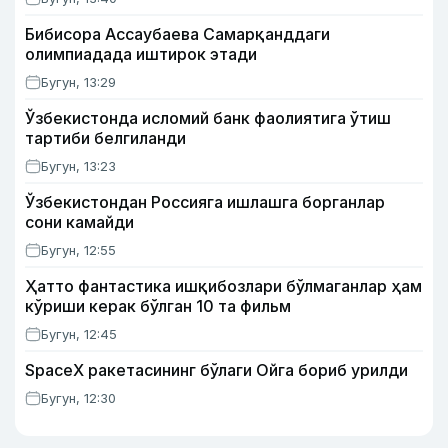
Бибисора Ассаубаева Самарқанддаги
олимпиадада иштирок этади
Бугун, 13:29
Ўзбекистонда исломий банк фаолиятига ўтиш
тартиби белгиланди
Бугун, 13:23
Ўзбекистондан Россияга ишлашга борганлар
сони камайди
Бугун, 12:55
Ҳатто фантастика ишқибозлари бўлмаганлар ҳам
кўриши керак бўлган 10 та фильм
Бугун, 12:45
SpaceX ракетасининг бўлаги Ойга бориб урилди
Бугун, 12:30