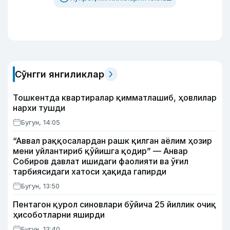
Сўнгги янгиликлар
Тошкентда квартиралар қимматлашиб, ҳовлилар
нархи тушди
Бугун, 14:05
“Аввал раққосалардан рашк қилган аёлим ҳозир
мени уйлантириб қўйишга қодир” — Анвар
Собиров давлат ишидаги фаолияти ва ўғил
тарбиясидаги хатоси ҳақида гапирди
Бугун, 13:50
Пентагон қурол синовлари бўйича 25 йиллик очиқ
ҳисоботларни яширди
Бугун, 13:40