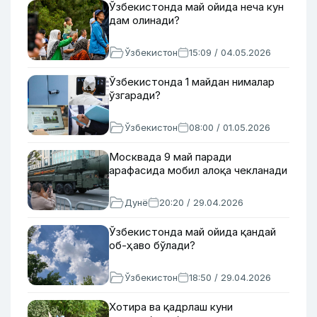
Ўзбекистонда май ойида неча кун
дам олинади?
Ўзбекистон
15:09 / 04.05.2026
Ўзбекистонда 1 майдан нималар
ўзгаради?
Ўзбекистон
08:00 / 01.05.2026
Москвада 9 май паради
арафасида мобил алоқа чекланади
Дунё
20:20 / 29.04.2026
Ўзбекистонда май ойида қандай
об-ҳаво бўлади?
Ўзбекистон
18:50 / 29.04.2026
Хотира ва қадрлаш куни