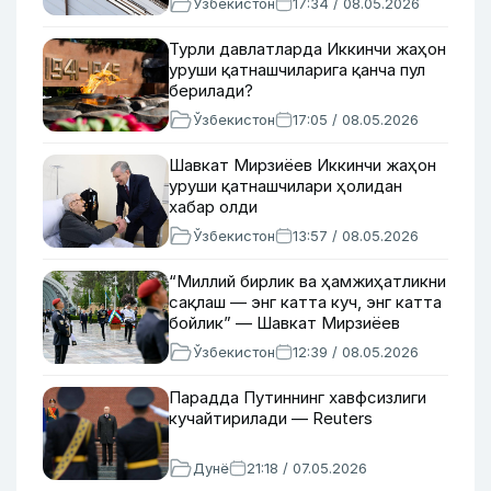
Ўзбекистон
17:34 / 08.05.2026
Турли давлатларда Иккинчи жаҳон
уруши қатнашчиларига қанча пул
берилади?
Ўзбекистон
17:05 / 08.05.2026
Шавкат Мирзиёев Иккинчи жаҳон
уруши қатнашчилари ҳолидан
хабар олди
Ўзбекистон
13:57 / 08.05.2026
“Миллий бирлик ва ҳамжиҳатликни
сақлаш — энг катта куч, энг катта
бойлик” — Шавкат Мирзиёев
Ўзбекистон
12:39 / 08.05.2026
Парадда Путиннинг хавфсизлиги
кучайтирилади — Reuters
Дунё
21:18 / 07.05.2026