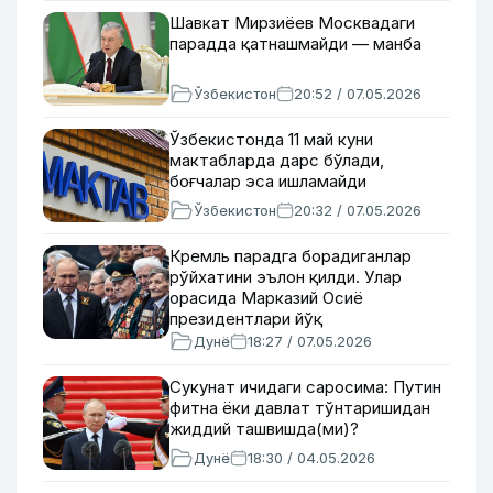
Шавкат Мирзиёев Москвадаги
парадда қатнашмайди — манба
Ўзбекистон
20:52 / 07.05.2026
Ўзбекистонда 11 май куни
мактабларда дарс бўлади,
боғчалар эса ишламайди
Ўзбекистон
20:32 / 07.05.2026
Кремль парадга борадиганлар
рўйхатини эълон қилди. Улар
орасида Марказий Осиё
президентлари йўқ
Дунё
18:27 / 07.05.2026
Сукунат ичидаги саросима: Путин
фитна ёки давлат тўнтаришидан
жиддий ташвишда(ми)?
Дунё
18:30 / 04.05.2026