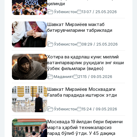
қилинди
Ўзбекистон
13:07 / 25.05.2026
Шавкат Мирзиёев мактаб
битирувчиларини табриклади
Ўзбекистон
08:29 / 25.05.2026
Хотира ва қадрлаш куни: миллий
ватанпарварлик руҳидаги энг яхши
ўзбек фильмлари (видео)
Маданият
21:15 / 09.05.2026
Шавкат Мирзиёев Москвадаги
Ғалаба парадида иштирок этди
Ўзбекистон
15:24 / 09.05.2026
Москвада 19 йилдан бери биринчи
марта ҳарбий техникаларсиз
парад бўлиб ўтди. У 45 дақиқа