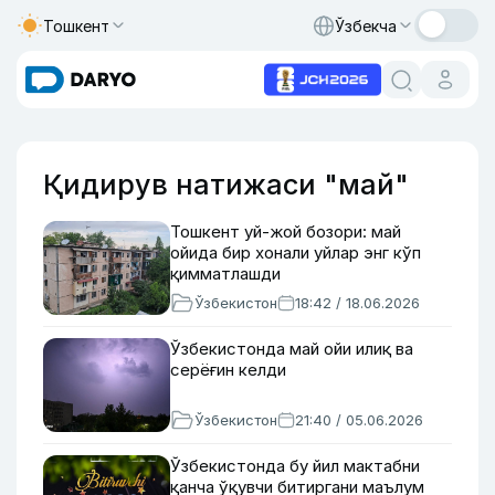
Тошкент
Ўзбекча
Қидирув натижаси "май"
Тошкент уй-жой бозори: май
ойида бир хонали уйлар энг кўп
қимматлашди
Ўзбекистон
18:42 / 18.06.2026
Ўзбекистонда май ойи илиқ ва
серёғин келди
Ўзбекистон
21:40 / 05.06.2026
Ўзбекистонда бу йил мактабни
қанча ўқувчи битиргани маълум