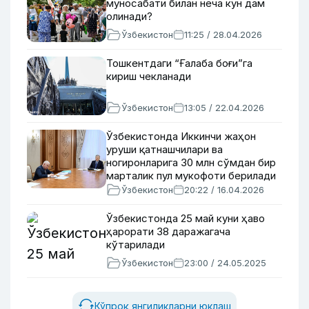
муносабати билан неча кун дам
олинади?
Ўзбекистон
11:25 / 28.04.2026
Тошкентдаги “Ғалаба боғи”га
кириш чекланади
Ўзбекистон
13:05 / 22.04.2026
Ўзбекистонда Иккинчи жаҳон
уруши қатнашчилари ва
ногиронларига 30 млн сўмдан бир
марталик пул мукофоти берилади
Ўзбекистон
20:22 / 16.04.2026
Ўзбекистонда 25 май куни ҳаво
ҳарорати 38 даражагача
кўтарилади
Ўзбекистон
23:00 / 24.05.2025
Кўпроқ янгиликларни юклаш