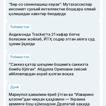
“Бир оз секинлашиш керак”. Мутахассислар
инсоният сунъий интеллектни бошқара олмай
қолишидан хавотир билдирди
Ўзбекистон
Андижонда Tracker’га 21 нафар боғча
боласини жойлаб, ЙТҲ содир этган аёлга суд
ҳукми ўқилди
Ўзбекистон
“Саккиз қатор шеърим бошимга саккизта
бомба бўлган”. Абдулла Ориповни сиёсий
айбловлардан асраб қолган воқеа
Дунё
Мариупол қамалини ёриб ўтган ва “Изварино
қозони”дан чиққан қаҳрамон — Украина
армияси бош қўмондони Драпатий ҳақида