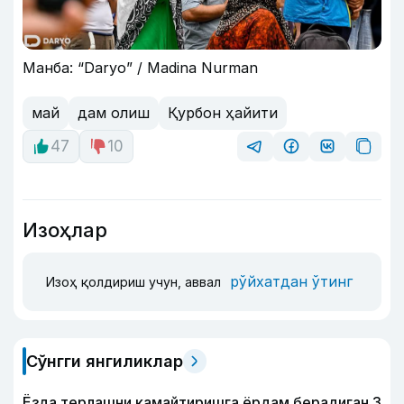
Манба: “Daryo” / Madina Nurman
май
дам олиш
Қурбон ҳайити
47
10
Изоҳлар
рўйхатдан ўтинг
Изоҳ қолдириш учун, аввал
Сўнгги янгиликлар
Ёзда терлашни камайтиришга ёрдам берадиган 3