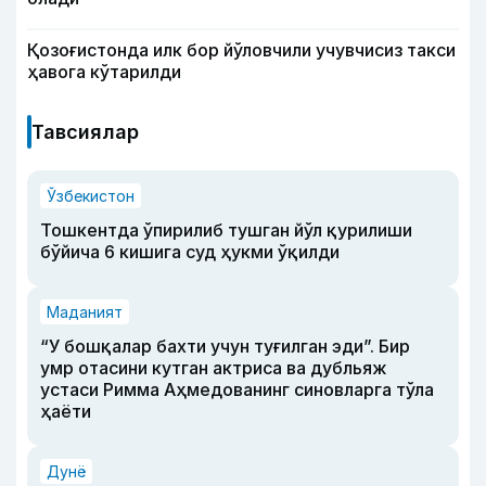
Қозоғистонда илк бор йўловчили учувчисиз такси
ҳавога кўтарилди
Тавсиялар
Ўзбекистон
Тошкентда ўпирилиб тушган йўл қурилиши
бўйича 6 кишига суд ҳукми ўқилди
Маданият
“У бошқалар бахти учун туғилган эди”. Бир
умр отасини кутган актриса ва дубльяж
устаси Римма Аҳмедованинг синовларга тўла
ҳаёти
Дунё