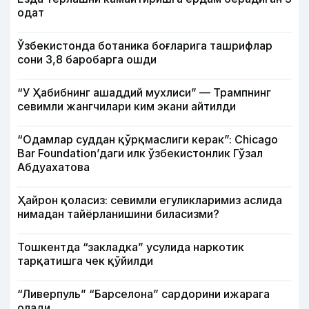
одат
Ўзбекистонда ботаника боғларига ташрифлар
сони 3,8 баробарга ошди
“У Ҳабибнинг ашаддий мухлиси” — Трампнинг
севимли жангчилари ким экани айтилди
“Одамлар суддан қўрқмаслиги керак”: Chicago
Bar Foundation’даги илк ўзбекистонлик Гўзал
Абдуахатова
Ҳайрон қоласиз: севимли егуликларимиз аслида
нимадан тайёрланишини биласизми?
Тошкентда “закладка” усулида наркотик
тарқатишга чек қўйилди
“Ливерпуль” “Барселона” сардорини ижарага
олади