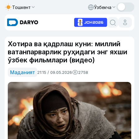
Тошкент
Ўзбекча
Хотира ва қадрлаш куни: миллий
ватанпарварлик руҳидаги энг яхши
ўзбек фильмлари (видео)
Маданият
21:15 / 09.05.2026
2758