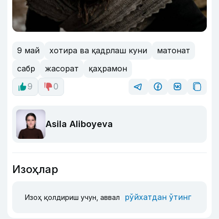
9 май
хотира ва қадрлаш куни
матонат
сабр
жасорат
қаҳрамон
9
0
Asila Aliboyeva
Изоҳлар
рўйхатдан ўтинг
Изоҳ қолдириш учун, аввал