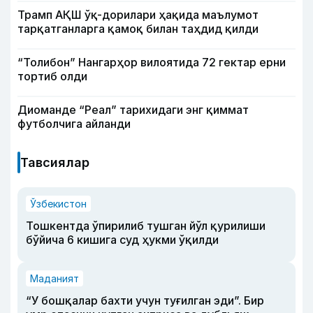
Трамп АҚШ ўқ-дорилари ҳақида маълумот
тарқатганларга қамоқ билан таҳдид қилди
“Толибон” Нангарҳор вилоятида 72 гектар ерни
тортиб олди
Диоманде “Реал” тарихидаги энг қиммат
футболчига айланди
Тавсиялар
Ўзбекистон
Тошкентда ўпирилиб тушган йўл қурилиши
бўйича 6 кишига суд ҳукми ўқилди
Маданият
“У бошқалар бахти учун туғилган эди”. Бир