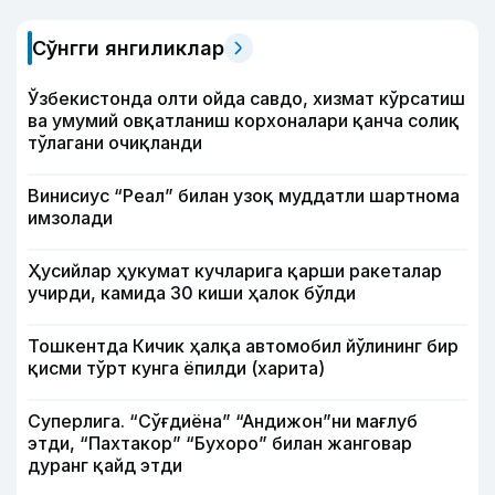
Сўнгги янгиликлар
Ўзбекистонда олти ойда савдо, хизмат кўрсатиш
ва умумий овқатланиш корхоналари қанча солиқ
тўлагани очиқланди
Винисиус “Реал” билан узоқ муддатли шартнома
имзолади
Ҳусийлар ҳукумат кучларига қарши ракеталар
учирди, камида 30 киши ҳалок бўлди
Тошкентда Кичик ҳалқа автомобил йўлининг бир
қисми тўрт кунга ёпилди (харита)
Суперлига. “Сўғдиёна” “Андижон”ни мағлуб
этди, “Пахтакор” “Бухоро” билан жанговар
дуранг қайд этди