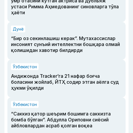
умр отасини кутган актриса ва дубльяж
устаси Римма Аҳмедованинг синовларга тўла
ҳаёти
Дунё
“Бир оз секинлашиш керак”. Мутахассислар
инсоният сунъий интеллектни бошқара олмай
қолишидан хавотир билдирди
Ўзбекистон
Андижонда Tracker’га 21 нафар боғча
боласини жойлаб, ЙТҲ содир этган аёлга суд
ҳукми ўқилди
Ўзбекистон
“Саккиз қатор шеърим бошимга саккизта
бомба бўлган”. Абдулла Ориповни сиёсий
айбловлардан асраб қолган воқеа