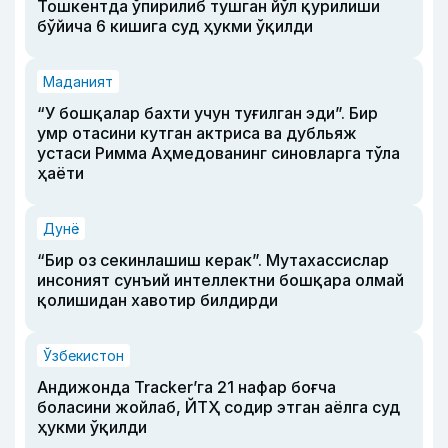
Тошкентда ўпирилиб тушган йўл қурилиши
бўйича 6 кишига суд ҳукми ўқилди
Маданият
“У бошқалар бахти учун туғилган эди”. Бир
умр отасини кутган актриса ва дубльяж
устаси Римма Аҳмедованинг синовларга тўла
ҳаёти
Дунё
“Бир оз секинлашиш керак”. Мутахассислар
инсоният сунъий интеллектни бошқара олмай
қолишидан хавотир билдирди
Ўзбекистон
Андижонда Tracker’га 21 нафар боғча
боласини жойлаб, ЙТҲ содир этган аёлга суд
ҳукми ўқилди