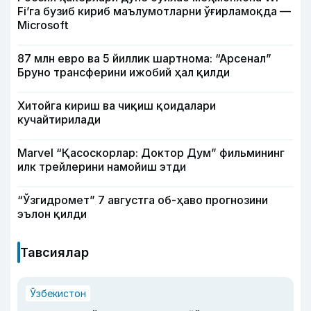
Fi’га бузиб кириб маълумотларни ўғирламоқда —
Microsoft
87 млн евро ва 5 йиллик шартнома: “Арсенал”
Бруно трансферини ижобий ҳал қилди
Хитойга кириш ва чиқиш қоидалари
кучайтирилади
Marvel “Қасоскорлар: Доктор Дум” фильмининг
илк трейлерини намойиш этди
“Ўзгидромет” 7 августга об-ҳаво прогнозини
эълон қилди
Тавсиялар
Ўзбекистон