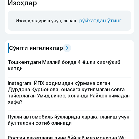
Изоҳлар
рўйхатдан ўтинг
Изоҳ қолдириш учун, аввал
Сўнгги янгиликлар
Тошкентдаги Миллий боғда 4 ёшли қиз чўкиб
кетди
Instagram: ЙПХ ходимидан кўрмана олган
Дурдона Қурбонова, онасига кутилмаган совға
тайёрлаган Умид винес, хонанда Райҳон нимадан
хафа?
Пулли автомобиль йўлларида ҳаракатланиш учун
йўл талони сотиб олинади
Россия ҳакерлари дунё бўйлаб меҳмонхона Wi-