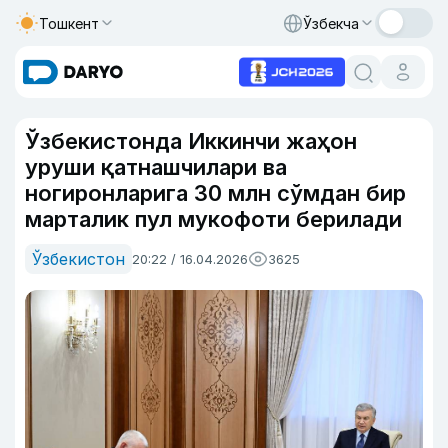
Тошкент
Ўзбекча
Ўзбекистонда Иккинчи жаҳон
уруши қатнашчилари ва
ногиронларига 30 млн сўмдан бир
марталик пул мукофоти берилади
Ўзбекистон
20:22 / 16.04.2026
3625