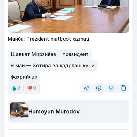
Манба: Prezident matbuot xizmati
Шавкат Мирзиёев
президент
9 май — Хотира ва қадрлаш куни
фахрийлар
2
0
Humoyun Murodov