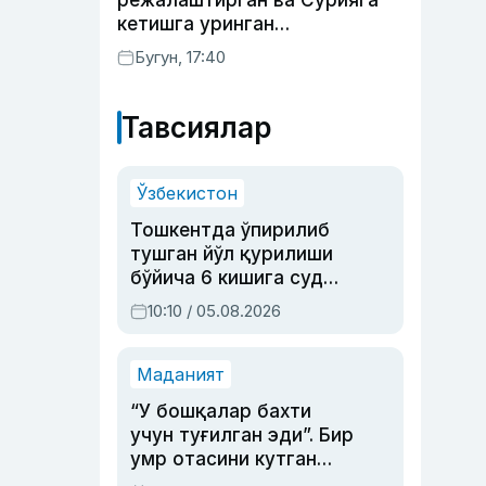
режалаштирган ва Сурияга
кетишга уринган
сурхондарёлик 4 нафар йигит
Бугун, 17:40
қамалди
Тавсиялар
Ўзбекистон
Тошкентда ўпирилиб
тушган йўл қурилиши
бўйича 6 кишига суд
ҳукми ўқилди
10:10 / 05.08.2026
Маданият
“У бошқалар бахти
учун туғилган эди”. Бир
умр отасини кутган
актриса ва дубльяж