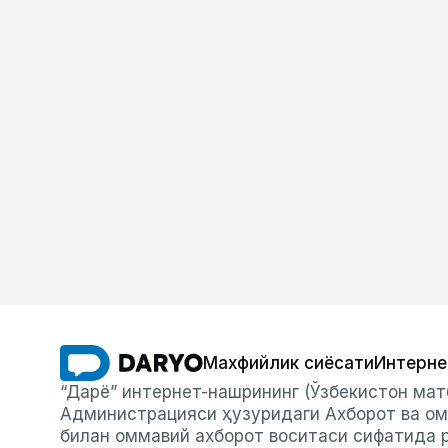
Махфийлик сиёсати
Интерне
“Дарё” интернет-нашрининг (Ўзбекистон мат
Администрацияси ҳузуридаги Ахборот ва ом
билан оммавий ахборот воситаси сифатида р