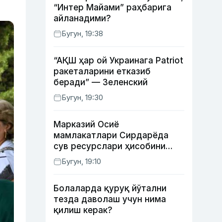
“Интер Майами” раҳбарига
айланадими?
Бугун, 19:38
“АҚШ ҳар ой Украинага Patriot
ракеталарини етказиб
беради” — Зеленский
Бугун, 19:30
Марказий Осиё
мамлакатлари Сирдарёда
сув ресурслари ҳисобини
автоматлаштириш режасини
Бугун, 19:10
ишлаб чиқишни маъқуллади
Болаларда қуруқ йўтални
тезда даволаш учун нима
қилиш керак?