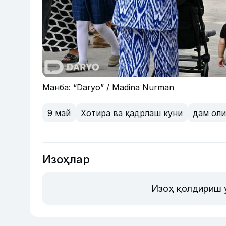
Манба: “Daryo” / Madina Nurman
9 май
Хотира ва қадрлаш куни
дам ол
Изоҳлар
Изоҳ қолдириш 