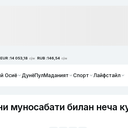
EUR :
RUB :
14 053,18
146,54
сўм
сўм
й Осиё
Дунё
Пул
Маданият
Спорт
Лайфстайл
ни муносабати билан неча к