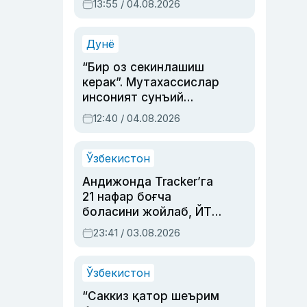
13:55 / 04.08.2026
устаси Римма
Аҳмедованинг
синовларга тўла ҳаёти
Дунё
“Бир оз секинлашиш
керак”. Мутахассислар
инсоният сунъий
интеллектни бошқара
12:40 / 04.08.2026
олмай қолишидан
хавотир билдирди
Ўзбекистон
Андижонда Tracker’га
21 нафар боғча
боласини жойлаб, ЙТҲ
содир этган аёлга суд
23:41 / 03.08.2026
ҳукми ўқилди
Ўзбекистон
“Саккиз қатор шеърим