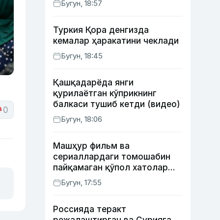
Бугун, 18:57
Туркия Қора денгизда
кемалар ҳаракатини чеклади
Бугун, 18:45
Қашқадарёда янги
қурилаётган кўприкнинг
балкаси тушиб кетди (видео)
0
Бугун, 18:06
Машҳур фильм ва
сериаллардаги томошабин
пайқамаган қўпол хатолар
(фото)
Бугун, 17:55
Россияда теракт