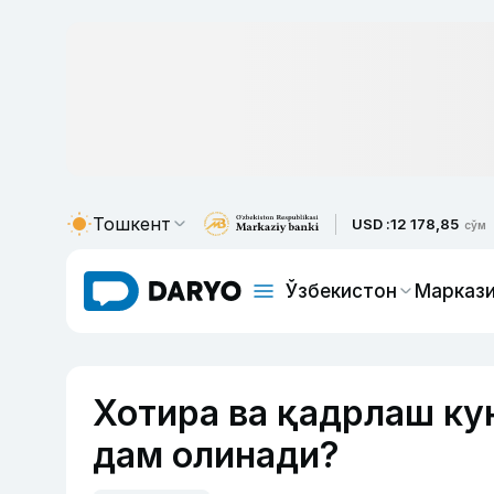
Тошкент
USD :
12 178,85
сўм
Ўзбекистон
Маркази
Хотира ва қадрлаш ку
дам олинади?