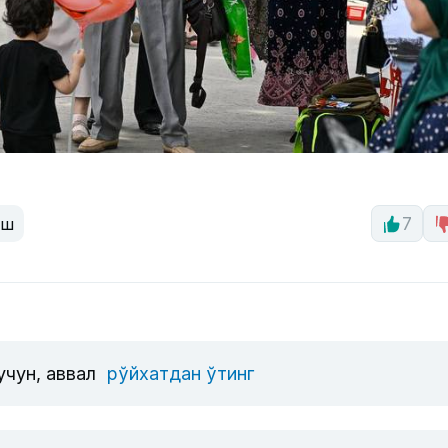
иш
7
учун, аввал
рўйхатдан ўтинг