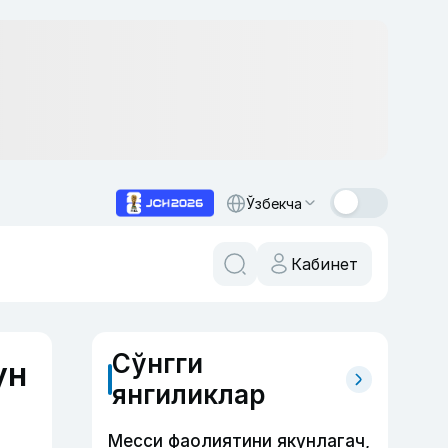
Ўзбекча
Кабинет
Сўнгги
ун
янгиликлар
Месси фаолиятини якунлагач,