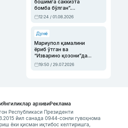
бошимга саккизта
бомба бўлган”.
Абдулла Ориповни
12:24 / 01.08.2026
сиёсий айбловлардан
асраб қолган воқеа
Дунё
Мариупол қамалини
ёриб ўтган ва
“Изварино қозони”дан
чиққан қаҳрамон —
19:50 / 29.07.2026
Украина армияси бош
қўмондони Драпатий
ҳақида
и
Янгиликлар архиви
Реклама
стон Республикаси Президенти
3.2015 йил санада 0944-сонли гувоҳнома
риш ёки қисман иқтибос келтиришга,