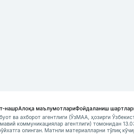
т-нашр
Алоқа маълумотлари
Фойдаланиш шартлар
буот ва ахборот агентлиги (ЎзМАА, ҳозирги Ўзбеки
мавий коммуникациялар агентлиги) томонидан 13.0
ўйхатга олинган. Матнли материалларни тўлиқ кўчи