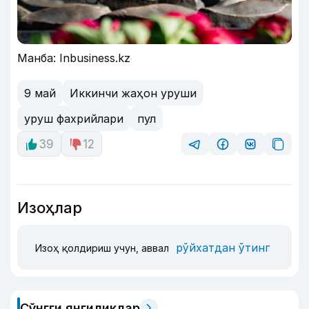
Манба: Inbusiness.kz
9 май
Иккинчи жаҳон уруши
уруш фахрийлари
пул
39
12
Изоҳлар
рўйхатдан ўтинг
Изоҳ қолдириш учун, аввал
Сўнгги янгиликлар