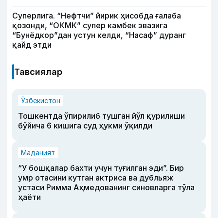
Суперлига. “Нефтчи” йирик ҳисобда ғалаба
қозонди, “ОКМК” супер камбек эвазига
“Бунёдкор”дан устун келди, “Насаф” дуранг
қайд этди
Тавсиялар
Ўзбекистон
Тошкентда ўпирилиб тушган йўл қурилиши
бўйича 6 кишига суд ҳукми ўқилди
Маданият
“У бошқалар бахти учун туғилган эди”. Бир
умр отасини кутган актриса ва дубльяж
устаси Римма Аҳмедованинг синовларга тўла
ҳаёти