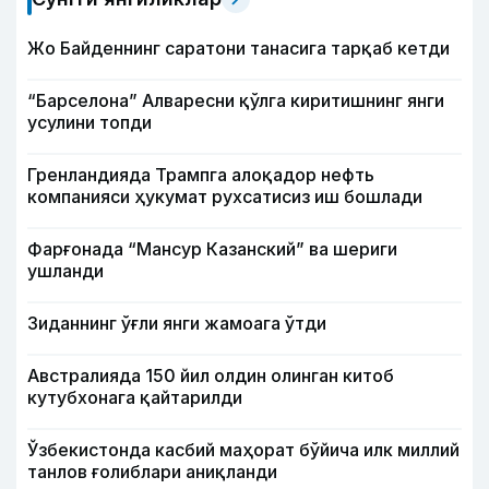
Жо Байденнинг саратони танасига тарқаб кетди
“Барселона” Алваресни қўлга киритишнинг янги
усулини топди
Гренландияда Трампга алоқадор нефть
компанияси ҳукумат рухсатисиз иш бошлади
Фарғонада “Мансур Казанский” ва шериги
ушланди
Зиданнинг ўғли янги жамоага ўтди
Австралияда 150 йил олдин олинган китоб
кутубхонага қайтарилди
Ўзбекистонда касбий маҳорат бўйича илк миллий
танлов ғолиблари аниқланди