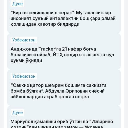
Дунё
“Бир оз секинлашиш керак”. Мутахассислар
инсоният сунъий интеллектни бошқара олмай
қолишидан хавотир билдирди
Ўзбекистон
Андижонда Tracker’га 21 нафар боғча
боласини жойлаб, ЙТҲ содир этган аёлга суд
ҳукми ўқилди
Ўзбекистон
“Саккиз қатор шеърим бошимга саккизта
бомба бўлган”. Абдулла Ориповни сиёсий
айбловлардан асраб қолган воқеа
Дунё
Мариупол қамалини ёриб ўтган ва “Изварино
қозони”дан чиққан қаҳрамон — Украина