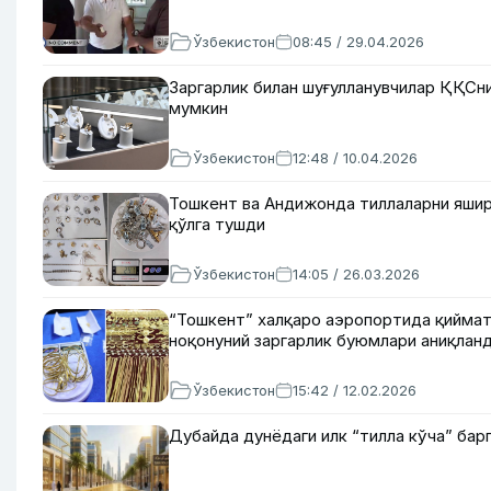
Ўзбекистон
08:45 / 29.04.2026
Заргарлик билан шуғулланувчилар ҚҚСни
мумкин
Ўзбекистон
12:48 / 10.04.2026
Тошкент ва Андижонда тиллаларни яшир
қўлга тушди
Ўзбекистон
14:05 / 26.03.2026
“Тошкент” халқаро аэропортида қиймат
ноқонуний заргарлик буюмлари аниқлан
Ўзбекистон
15:42 / 12.02.2026
Дубайда дунёдаги илк “тилла кўча” бар