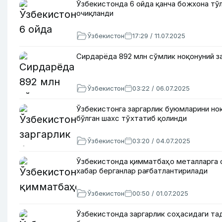
Ўзбекистонда 6 ойда қанча божхона тўл
очиқланди
Ўзбекистон
17:29 / 11.07.2025
Сирдарёда 892 млн сўмлик ноқонуний з
Ўзбекистон
03:22 / 06.07.2025
Ўзбекистонга заргарлик буюмларини но
бўлган шахс тўхтатиб қолинди
Ўзбекистон
03:20 / 04.07.2025
Ўзбекистонда қимматбаҳо металларга 
хабар берганлар рағбатлантирилади
Ўзбекистон
00:50 / 01.07.2025
Ўзбекистонда заргарлик соҳасидаги та