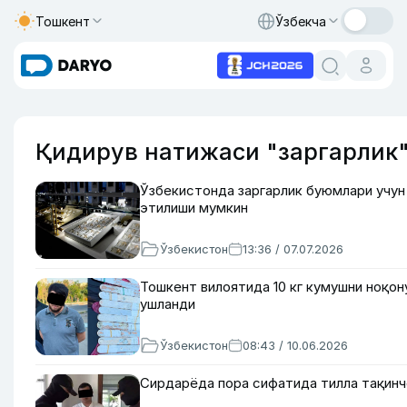
Тошкент
Ўзбекча
Қидирув натижаси "заргарлик
Ўзбекистонда заргарлик буюмлари учун
этилиши мумкин
Ўзбекистон
13:36 / 07.07.2026
Тошкент вилоятида 10 кг кумушни ноқон
ушланди
Ўзбекистон
08:43 / 10.06.2026
Сирдарёда пора сифатида тилла тақинч