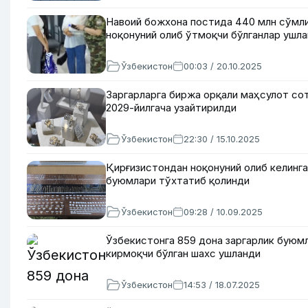
Навоий божхона постида 440 млн сўмли
ноқонуний олиб ўтмоқчи бўлганлар ушл
Ўзбекистон
00:03 / 20.10.2025
Заргарларга биржа орқали маҳсулот с
2029-йилгача узайтирилди
Ўзбекистон
22:30 / 15.10.2025
Қирғизистондан ноқонуний олиб келинга
буюмлари тўхтатиб қолинди
Ўзбекистон
09:28 / 10.09.2025
Ўзбекистонга 859 дона заргарлик буюм
кирмоқчи бўлган шахс ушланди
Ўзбекистон
14:53 / 18.07.2025