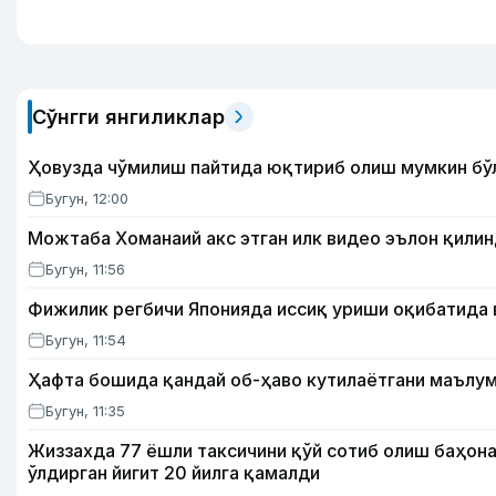
Сўнгги янгиликлар
Ҳовузда чўмилиш пайтида юқтириб олиш мумкин бўл
Бугун, 12:00
Можтаба Хоманаий акс этган илк видео эълон қили
Бугун, 11:56
Фижилик регбичи Японияда иссиқ уриши оқибатида 
Бугун, 11:54
Ҳафта бошида қандай об-ҳаво кутилаётгани маълум
Бугун, 11:35
Жиззахда 77 ёшли таксичини қўй сотиб олиш баҳона
ўлдирган йигит 20 йилга қамалди