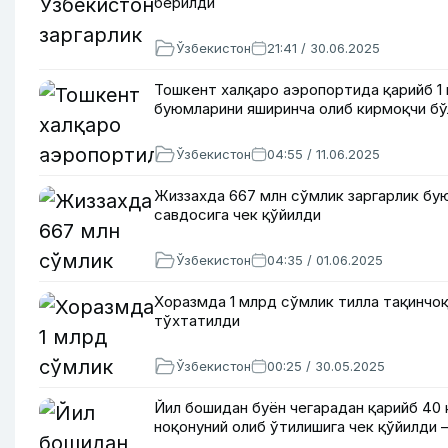
берилди
Ўзбекистон
21:41 / 30.06.2025
Тошкент халқаро аэропортида қарийб 1
буюмларини яширинча олиб кирмоқчи бў
Ўзбекистон
04:55 / 11.06.2025
Жиззахда 667 млн сўмлик заргарлик бу
савдосига чек қўйилди
Ўзбекистон
04:35 / 01.06.2025
Хоразмда 1 млрд сўмлик тилла тақинчоқ
тўхтатилди
Ўзбекистон
00:25 / 30.05.2025
Йил бошидан буён чегарадан қарийб 40 
ноқонуний олиб ўтилишига чек қўйилди 