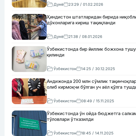
Дунё
23:29 / 01.02.2026
Ҳиндистон штатларидан бирида ниқобли
дўконларига кириш тақиқланди
Дунё
21:38 / 08.01.2026
Ўзбекистонда бир йиллик божхона туш
қилинди
Ўзбекистон
14:25 / 30.12.2025
Андижонда 200 млн сўмлик тақинчоқлар
олиб кирмоқчи бўлган уч аёл қўлга тушд
Ўзбекистон
08:49 / 15.11.2025
Ўзбекистонда ўн ойда бюджетга салкам
тўловлари ўтказилди
Ўзбекистон
18:45 / 14.11.2025