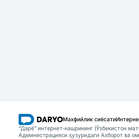
Махфийлик сиёсати
Интерне
“Дарё” интернет-нашрининг (Ўзбекистон мат
Администрацияси ҳузуридаги Ахборот ва ом