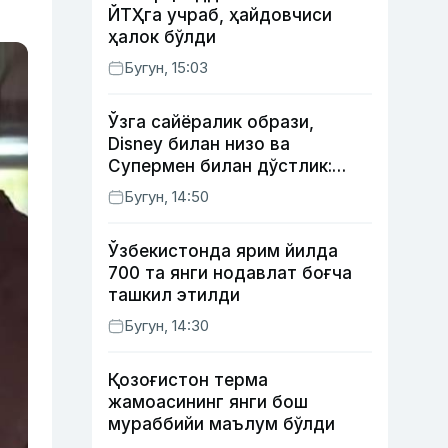
ЙТҲга учраб, ҳайдовчиси
ҳалок бўлди
Бугун, 15:03
Ўзга сайёралик образи,
Disney билан низо ва
Супермен билан дўстлик:
актёр Робин Уильямс ҳақида
Бугун, 14:50
кўпчилик билмайдиган
фактлар
Ўзбекистонда ярим йилда
700 та янги нодавлат боғча
ташкил этилди
Бугун, 14:30
Қозоғистон терма
жамоасининг янги бош
мураббийи маълум бўлди