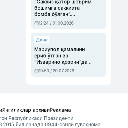
“Саккиз қатор шеърим
бошимга саккизта
бомба бўлган”.
Абдулла Ориповни
12:24 / 01.08.2026
сиёсий айбловлардан
асраб қолган воқеа
Дунё
Мариупол қамалини
ёриб ўтган ва
“Изварино қозони”дан
чиққан қаҳрамон —
19:50 / 29.07.2026
Украина армияси бош
қўмондони Драпатий
ҳақида
и
Янгиликлар архиви
Реклама
стон Республикаси Президенти
3.2015 йил санада 0944-сонли гувоҳнома