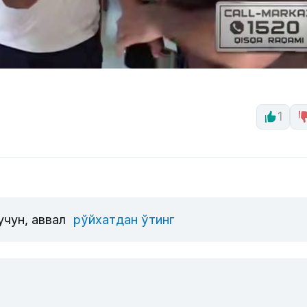
1
учун, аввал
рўйхатдан ўтинг