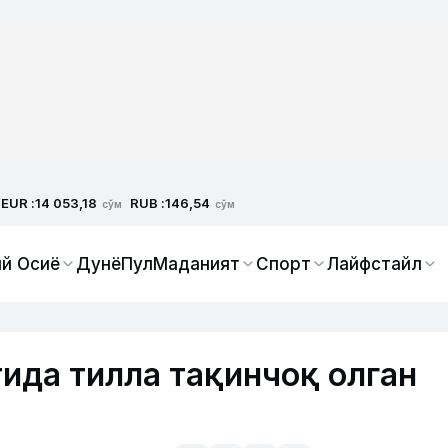
EUR :
RUB :
14 053,18
146,54
сўм
сўм
й Осиё
Дунё
Пул
Маданият
Спорт
Лайфстайл
ида тилла тақинчоқ олган