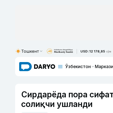
Тошкент
USD :
12 178,85
сўм
Ўзбекистон
Маркази
Сирдарёда пора сифат
солиқчи ушланди