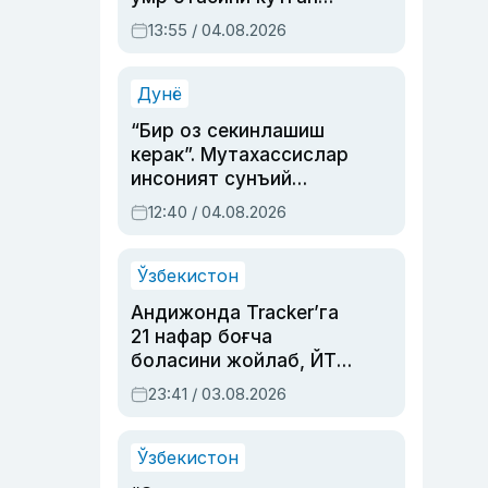
актриса ва дубльяж
13:55 / 04.08.2026
устаси Римма
Аҳмедованинг
синовларга тўла ҳаёти
Дунё
“Бир оз секинлашиш
керак”. Мутахассислар
инсоният сунъий
интеллектни бошқара
12:40 / 04.08.2026
олмай қолишидан
хавотир билдирди
Ўзбекистон
Андижонда Tracker’га
21 нафар боғча
боласини жойлаб, ЙТҲ
содир этган аёлга суд
23:41 / 03.08.2026
ҳукми ўқилди
Ўзбекистон