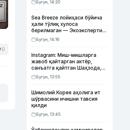
Бугун, 14:20
Sea Breeze лойиҳаси бўйича
ҳали тўлиқ хулоса
берилмаган — Экоэкспертиза
маркази
Бугун, 14:16
0
Instagram: Миш-мишларга
жавоб қайтарган актёр,
санъатга қайтган Шаҳзода,
йўлга асфалт ётқизган
Бугун, 13:55
Жаҳонгир Отажонов
Шимолий Корея аҳолига ит
шўрвасини ичишни тавсия
қилди
Бугун, 13:45