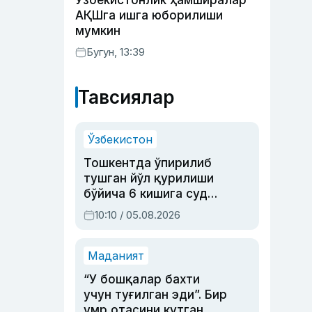
Ўзбекистонлик ҳамширалар
АҚШга ишга юборилиши
мумкин
Бугун, 13:39
Тавсиялар
Ўзбекистон
Тошкентда ўпирилиб
тушган йўл қурилиши
бўйича 6 кишига суд
ҳукми ўқилди
10:10 / 05.08.2026
Маданият
“У бошқалар бахти
учун туғилган эди”. Бир
умр отасини кутган