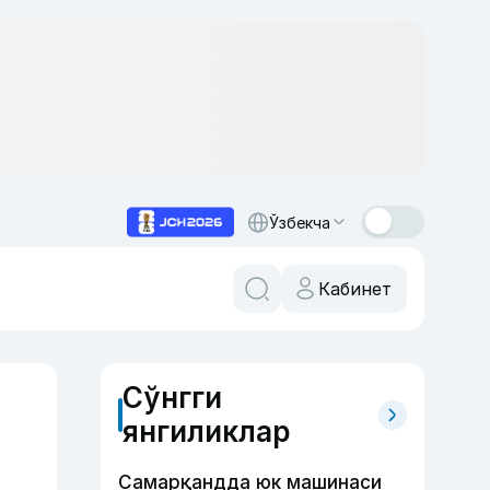
Ўзбекча
Кабинет
Сўнгги
янгиликлар
Самарқандда юк машинаси