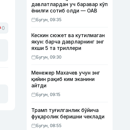
давлатлардан уч баравар кўп
ёнилғи сотиб олди — ОАВ
Бугун, 09:35
0
Кескин сюжет ва кутилмаган
якун: барча даврларнинг энг
яхши 5 та триллери
Бугун, 09:30
Менежер Махачев учун энг
қийин рақиб ким эканини
айтди
Бугун, 09:15
Трамп туғилганлик бўйича
фуқаролик беришни чеклади
Бугун, 08:55