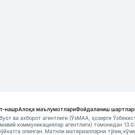
т-нашр
Алоқа маълумотлари
Фойдаланиш шартлар
буот ва ахборот агентлиги (ЎзМАА, ҳозирги Ўзбеки
мавий коммуникациялар агентлиги) томонидан 13.0
ўйхатга олинган. Матнли материалларни тўлиқ кўчи