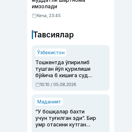
муддатли шартнома
имзолади
Кеча, 23:45
Тавсиялар
Ўзбекистон
Тошкентда ўпирилиб
тушган йўл қурилиши
бўйича 6 кишига суд
ҳукми ўқилди
10:10 / 05.08.2026
Маданият
“У бошқалар бахти
учун туғилган эди”. Бир
умр отасини кутган
актриса ва дубльяж