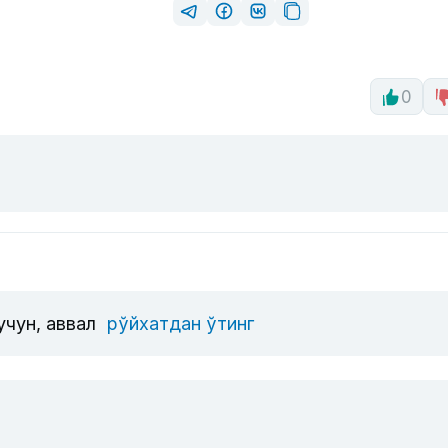
0
учун, аввал
рўйхатдан ўтинг