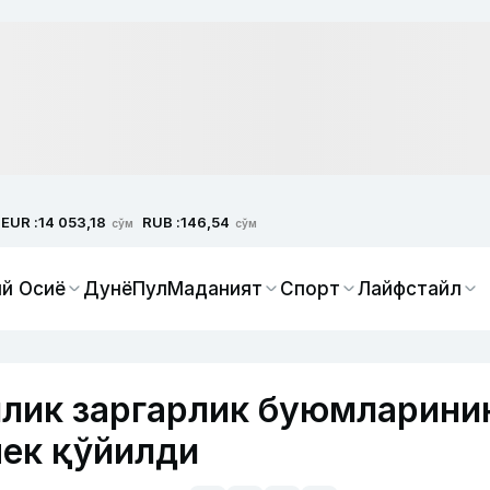
EUR :
RUB :
14 053,18
146,54
сўм
сўм
й Осиё
Дунё
Пул
Маданият
Спорт
Лайфстайл
лик заргарлик буюмларини
чек қўйилди