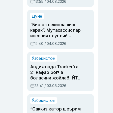
13:55 / 04.08.2026
устаси Римма
Аҳмедованинг
синовларга тўла ҳаёти
Дунё
“Бир оз секинлашиш
керак”. Мутахассислар
инсоният сунъий
интеллектни бошқара
12:40 / 04.08.2026
олмай қолишидан
хавотир билдирди
Ўзбекистон
Андижонда Tracker’га
21 нафар боғча
боласини жойлаб, ЙТҲ
содир этган аёлга суд
23:41 / 03.08.2026
ҳукми ўқилди
Ўзбекистон
“Саккиз қатор шеърим