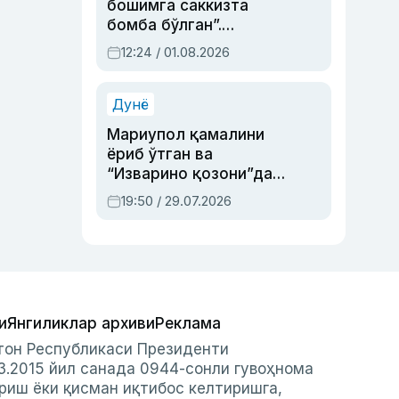
бошимга саккизта
бомба бўлган”.
Абдулла Ориповни
12:24 / 01.08.2026
сиёсий айбловлардан
асраб қолган воқеа
Дунё
Мариупол қамалини
ёриб ўтган ва
“Изварино қозони”дан
чиққан қаҳрамон —
19:50 / 29.07.2026
Украина армияси бош
қўмондони Драпатий
ҳақида
и
Янгиликлар архиви
Реклама
стон Республикаси Президенти
3.2015 йил санада 0944-сонли гувоҳнома
риш ёки қисман иқтибос келтиришга,