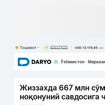
Тошкент
USD :
12 178,85
сўм
Ўзбекистон
Маркази
Жиззахда 667 млн сўм
ноқонуний савдосига 