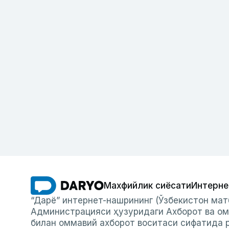
Махфийлик сиёсати
Интерне
“Дарё” интернет-нашрининг (Ўзбекистон мат
Администрацияси ҳузуридаги Ахборот ва ом
билан оммавий ахборот воситаси сифатида р