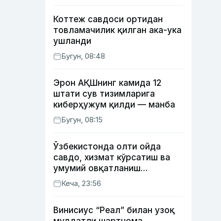
Коттеж савдоси ортидан
товламачилик қилган ака-ука
ушланди
Бугун, 08:48
Эрон АҚШнинг камида 12
штати сув тизимларига
киберҳужум қилди — манба
Бугун, 08:15
Ўзбекистонда олти ойда
савдо, хизмат кўрсатиш ва
умумий овқатланиш
корхоналари қанча солиқ
Кеча, 23:56
тўлагани очиқланди
Винисиус “Реал” билан узоқ