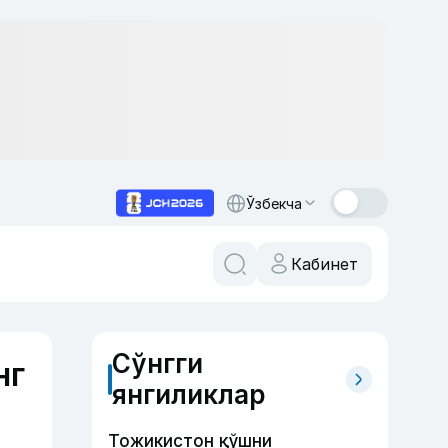
Ўзбекча
Кабинет
Сўнгги
нг
янгиликлар
Тожикистон қўшни