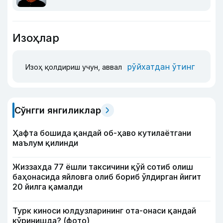
Изоҳлар
рўйхатдан ўтинг
Изоҳ қолдириш учун, аввал
Сўнгги янгиликлар
Ҳафта бошида қандай об-ҳаво кутилаётгани
маълум қилинди
Жиззахда 77 ёшли таксичини қўй сотиб олиш
баҳонасида яйловга олиб бориб ўлдирган йигит
20 йилга қамалди
Турк киноси юлдузларининг ота-онаси қандай
кўринишда? (фото)