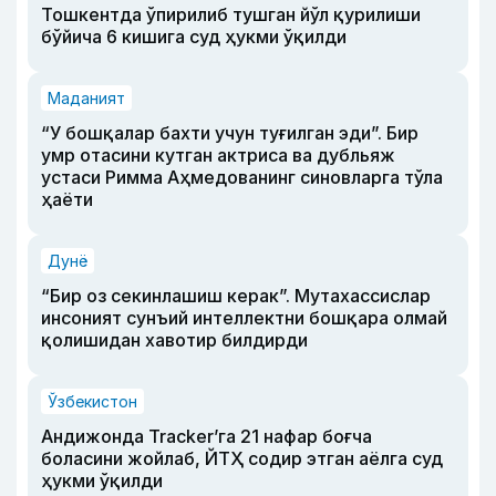
Тошкентда ўпирилиб тушган йўл қурилиши
бўйича 6 кишига суд ҳукми ўқилди
Маданият
“У бошқалар бахти учун туғилган эди”. Бир
умр отасини кутган актриса ва дубльяж
устаси Римма Аҳмедованинг синовларга тўла
ҳаёти
Дунё
“Бир оз секинлашиш керак”. Мутахассислар
инсоният сунъий интеллектни бошқара олмай
қолишидан хавотир билдирди
Ўзбекистон
Андижонда Tracker’га 21 нафар боғча
боласини жойлаб, ЙТҲ содир этган аёлга суд
ҳукми ўқилди