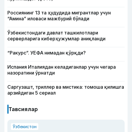
Россиянинг 13 та ҳудудида мигрантлар учун
“Амина” иловаси мажбурий бўлади
Ўзбекистондаги давлат ташкилотлари
серверларига киберҳужумлар аниқланди
“Ракурс”. УЕФА нимадан қўрқди?
Испания Италиядан келадиганлар учун чегара
назоратини ўрнатди
Саргузашт, триллер ва мистика: томоша қилишга
арзийдиган 5 сериал
Тавсиялар
Ўзбекистон