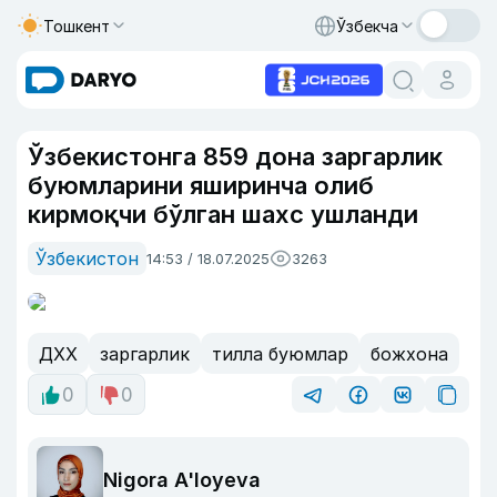
Тошкент
Ўзбекча
Ўзбекистонга 859 дона заргарлик
буюмларини яширинча олиб
кирмоқчи бўлган шахс ушланди
Ўзбекистон
14:53 / 18.07.2025
3263
ДХХ
заргарлик
тилла буюмлар
божхона
0
0
Nigora A'loyeva