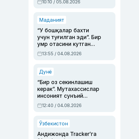
10:10 / 05.08.2026
Маданият
“У бошқалар бахти
учун туғилган эди”. Бир
умр отасини кутган
актриса ва дубльяж
13:55 / 04.08.2026
устаси Римма
Аҳмедованинг
синовларга тўла ҳаёти
Дунё
“Бир оз секинлашиш
керак”. Мутахассислар
инсоният сунъий
интеллектни бошқара
12:40 / 04.08.2026
олмай қолишидан
хавотир билдирди
Ўзбекистон
Андижонда Tracker’га