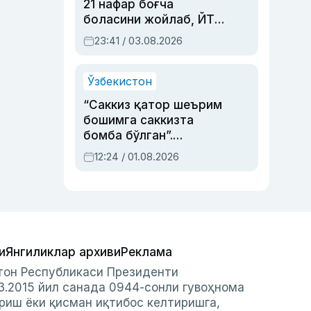
21 нафар боғча
боласини жойлаб, ЙТҲ
содир этган аёлга суд
23:41 / 03.08.2026
ҳукми ўқилди
Ўзбекистон
“Саккиз қатор шеърим
бошимга саккизта
бомба бўлган”.
Абдулла Ориповни
12:24 / 01.08.2026
сиёсий айбловлардан
асраб қолган воқеа
и
Янгиликлар архиви
Реклама
стон Республикаси Президенти
3.2015 йил санада 0944-сонли гувоҳнома
риш ёки қисман иқтибос келтиришга,