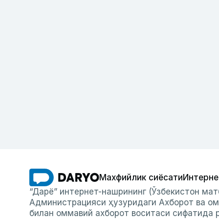
Махфийлик сиёсати
Интерне
“Дарё” интернет-нашрининг (Ўзбекистон мат
Администрацияси ҳузуридаги Ахборот ва ом
билан оммавий ахборот воситаси сифатида р