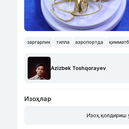
заргарлик
тилла
аэропортда
қимматб
Azizbek Toshqorayev
Изоҳлар
Изоҳ қолдириш 