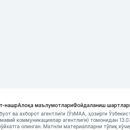
т-нашр
Алоқа маълумотлари
Фойдаланиш шартлар
буот ва ахборот агентлиги (ЎзМАА, ҳозирги Ўзбеки
мавий коммуникациялар агентлиги) томонидан 13.0
ўйхатга олинган. Матнли материалларни тўлиқ кўчи