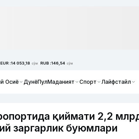
EUR :
RUB :
14 053,18
146,54
сўм
сўм
й Осиё
Дунё
Пул
Маданият
Спорт
Лайфстайл
ропортида қиймати 2,2 млр
ий заргарлик буюмлари