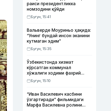
раиси президентликка
номзодини қўйди
Бугун, 15:41
Вальверде Моуриньо ҳақида:
“Унинг бундай инсон эканини
кутмаган эдим”
Бугун, 15:35
Ўзбекистонда хизмат
кўрсатган коммунал
хўжалиги ходими фахрий
унвони таъсис этилиши
Бугун, 15:10
мумкин
“Иван Василевич касбини
ўзгартиради” фильмидаги
Марфа Василевна ролини
ижро этган актрисанинг