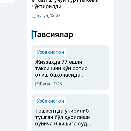
етказиш учун тўртта кема
чўктирилди
Бугун, 13:37
Тавсиялар
Ўзбекистон
Жиззахда 77 ёшли
таксичини қўй сотиб
олиш баҳонасида
яйловга олиб бориб
Бугун, 11:15
ўлдирган йигит 20
йилга қамалди
Ўзбекистон
Тошкентда ўпирилиб
тушган йўл қурилиши
бўйича 6 кишига суд
ҳукми ўқилди