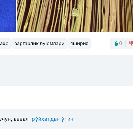
аҳо
заргарлик буюмлари
яшириб
0
учун, аввал
рўйхатдан ўтинг