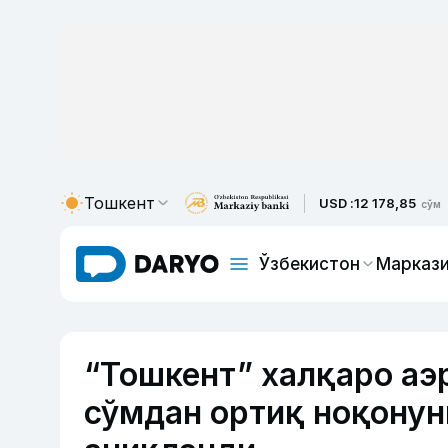
Тошкент
USD :
12 178,85
сўм
Ўзбекистон
Маркази
“Тошкент” халқаро аэ
сўмдан ортиқ ноқонун