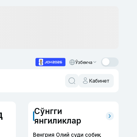
Ўзбекча
Кабинет
Сўнгги
д
янгиликлар
Венгрия Олий суди собиқ