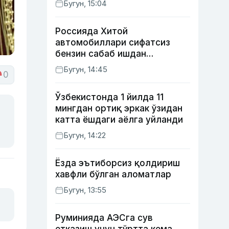
Бугун, 15:04
тақдири қандай кечди?
Россияда Хитой
автомобиллари сифатсиз
бензин сабаб ишдан
чиқмоқда
Бугун, 14:45
0
Ўзбекистонда 1 йилда 11
мингдан ортиқ эркак ўзидан
катта ёшдаги аёлга уйланди
Бугун, 14:22
Ёзда эътиборсиз қолдириш
хавфли бўлган аломатлар
Бугун, 13:55
Руминияда АЭСга сув