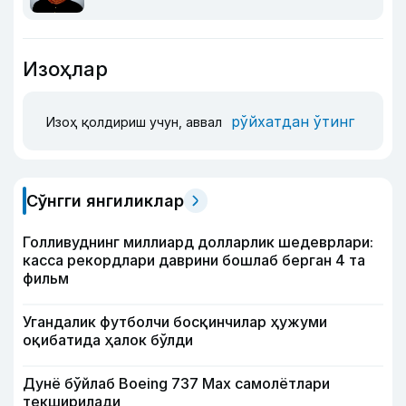
Изоҳлар
рўйхатдан ўтинг
Изоҳ қолдириш учун, аввал
Сўнгги янгиликлар
Голливуднинг миллиард долларлик шедеврлари:
касса рекордлари даврини бошлаб берган 4 та
фильм
Угандалик футболчи босқинчилар ҳужуми
оқибатида ҳалок бўлди
Дунё бўйлаб Boeing 737 Мах самолётлари
текширилади