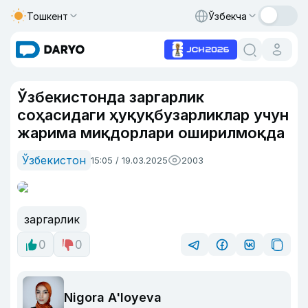
Тошкент
Ўзбекча
Ўзбекистонда заргарлик
соҳасидаги ҳуқуқбузарликлар учун
жарима миқдорлари оширилмоқда
Ўзбекистон
15:05 / 19.03.2025
2003
заргарлик
0
0
Nigora A'loyeva