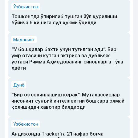
Ўзбекистон
Тошкентда ўпирилиб тушган йўл қурилиши
бўйича 6 кишига суд ҳукми ўқилди
Маданият
“У бошқалар бахти учун туғилган эди”. Бир
умр отасини кутган актриса ва дубльяж
устаси Римма Аҳмедованинг синовларга тўла
ҳаёти
Дунё
“Бир оз секинлашиш керак”. Мутахассислар
инсоният сунъий интеллектни бошқара олмай
қолишидан хавотир билдирди
Ўзбекистон
Андижонда Tracker’га 21 нафар боғча