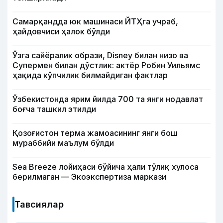
Самарқандда юк машинаси ЙТҲга учраб,
ҳайдовчиси ҳалок бўлди
Ўзга сайёралик образи, Disney билан низо ва
Супермен билан дўстлик: актёр Робин Уильямс
ҳақида кўпчилик билмайдиган фактлар
Ўзбекистонда ярим йилда 700 та янги нодавлат
боғча ташкил этилди
Қозоғистон терма жамоасининг янги бош
мураббийи маълум бўлди
Sea Breeze лойиҳаси бўйича ҳали тўлиқ хулоса
берилмаган — Экоэкспертиза маркази
Тавсиялар