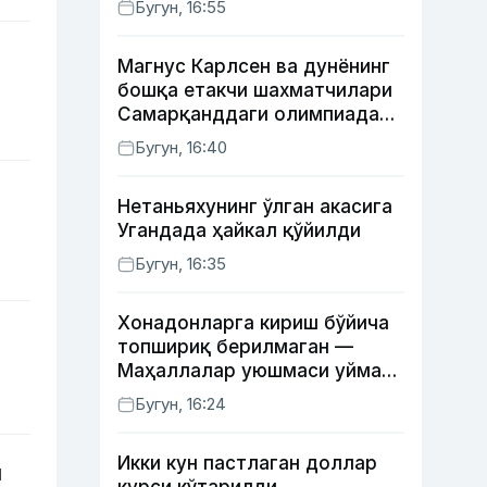
Бугун, 16:55
Магнус Карлсен ва дунёнинг
бошқа етакчи шахматчилари
Самарқанддаги олимпиадани
ўтказиб юборади
Бугун, 16:40
Нетаньяхунинг ўлган акасига
Угандада ҳайкал қўйилди
Бугун, 16:35
Хонадонларга кириш бўйича
топшириқ берилмаган —
Маҳаллалар уюшмаси уйма-
уй юрган масъуллар ҳақида
Бугун, 16:24
Икки кун пастлаган доллар
и