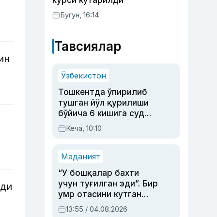
курси кўтарилди
Бугун, 16:14
Тавсиялар
ин
Ўзбекистон
Тошкентда ўпирилиб
тушган йўл қурилиши
бўйича 6 кишига суд
ҳукми ўқилди
Кеча, 10:10
Маданият
“У бошқалар бахти
учун туғилган эди”. Бир
нди
умр отасини кутган
актриса ва дубльяж
13:55 / 04.08.2026
устаси Римма