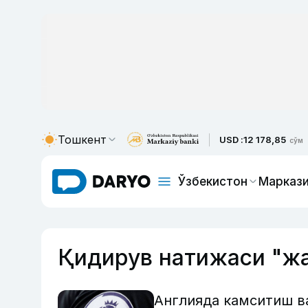
Тошкент
USD :
12 178,85
сўм
Ўзбекистон
Маркази
Қидирув натижаси "ж
Англияда камситиш ва