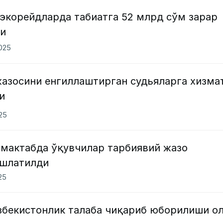
 экорейдларда табиатга 52 млрд сўм зарар
ди
2025
азосини енгиллаштирган судьяларга хизма
и
025
 мактабда ўқувчилар тарбиявий жазо
ишлатилди
025
ўзбекистонлик талаба чиқариб юборилиши о