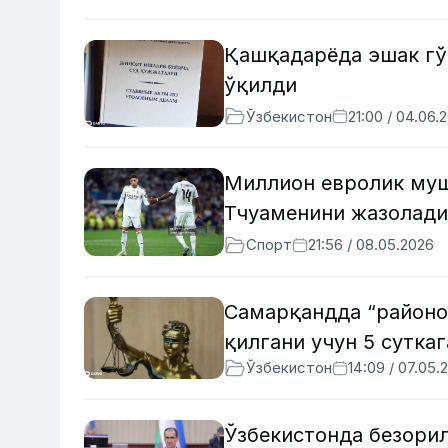
Қашқадарёда эшак гў
ўқилди
Ўзбекистон
21:00 / 04.06.
Миллион евролик муш
Тчуаменини жазолади
Спорт
21:56 / 08.05.2026
Самарқандда “районо
қилгани учун 5 сутка
Ўзбекистон
14:09 / 07.05.
Ўзбекистонда безори