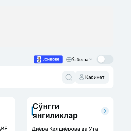
Ўзбекча
Кабинет
Сўнгги
янгиликлар
ция
Диёра Келдиёрова ва Ута