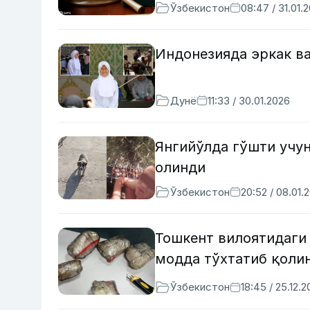
Ўзбекистон
08:47 / 31.01.
Индонезияда эркак ва
Дунё
11:33 / 30.01.2026
Янгийўлда гўшти учу
олинди
Ўзбекистон
20:52 / 08.01.
Тошкент вилоятидаги 
модда тўхтатиб қоли
Ўзбекистон
18:45 / 25.12.