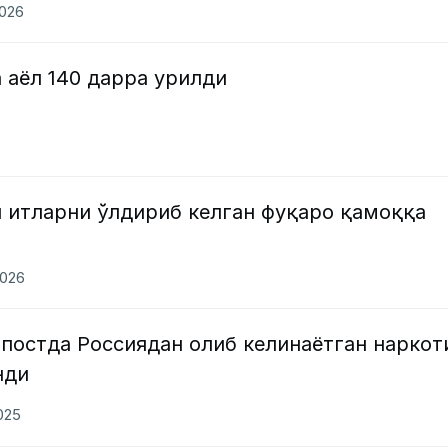
2026
 аёл 140 дарра урилди
н итларни ўлдириб келган фуқаро қамоққа
2026
постда Россиядан олиб келинаётган наркот
нди
2025