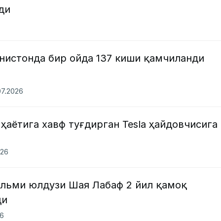
ди
нистонда бир ойда 137 киши қамчиланди
07.2026
ҳаётига хавф туғдирган Tesla ҳайдовчисига
026
льми юлдузи Шая Лабаф 2 йил қамоқ
ди
26