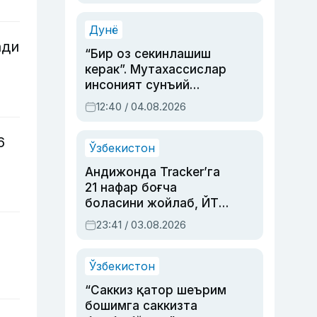
Аҳмедованинг
синовларга тўла ҳаёти
Дунё
ади
“Бир оз секинлашиш
керак”. Мутахассислар
инсоният сунъий
интеллектни бошқара
12:40 / 04.08.2026
олмай қолишидан
хавотир билдирди
6
Ўзбекистон
Андижонда Tracker’га
21 нафар боғча
боласини жойлаб, ЙТҲ
содир этган аёлга суд
23:41 / 03.08.2026
ҳукми ўқилди
Ўзбекистон
“Саккиз қатор шеърим
бошимга саккизта