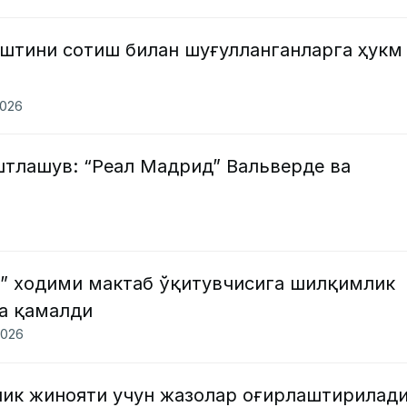
штини сотиш билан шуғулланганларга ҳукм
2026
тлашув: “Реал Мадрид” Вальверде ва
” ходими мактаб ўқитувчисига шилқимлик
га қамалди
2026
лик жинояти учун жазолар оғирлаштирилад