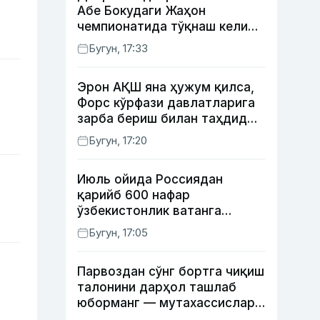
Абе Бокудаги Жаҳон
чемпионатида тўқнаш келиши
мумкин — ОАВ
Бугун, 17:33
Эрон АҚШ яна ҳужум қилса,
Форс кўрфази давлатларига
зарба бериш билан таҳдид
қилди
Бугун, 17:20
Июль ойида Россиядан
қарийб 600 нафар
ўзбекистонлик ватанга
қайтарилди
Бугун, 17:05
Парвоздан сўнг бортга чиқиш
талонини дарҳол ташлаб
юборманг — мутахассислар
бунинг сабабини тушунтирди