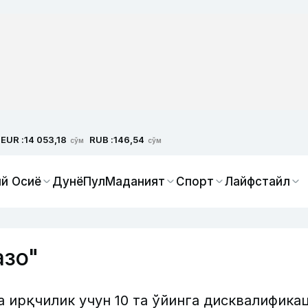
EUR :
RUB :
14 053,18
146,54
сўм
сўм
й Осиё
Дунё
Пул
Маданият
Спорт
Лайфстайл
азо"
 ирқчилик учун 10 та ўйинга дисквалифика