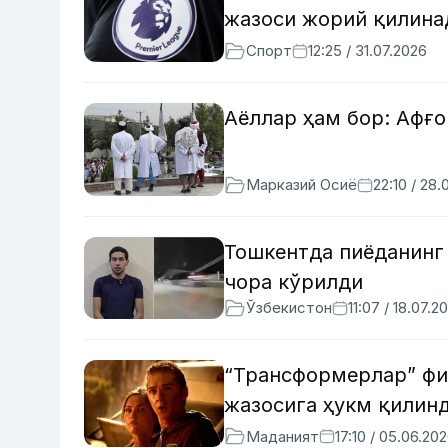
жазоси жорий қилина
Спорт
12:25 / 31.07.2026
Аёллар ҳам бор: Афғо
Марказий Осиё
22:10 / 28.
Тошкентда пиёданинг 
чора кўрилди
Ўзбекистон
11:07 / 18.07.2
“Трансформерлар” фи
жазосига ҳукм қилин
Маданият
17:10 / 05.06.20