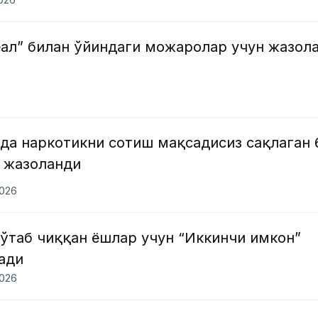
еал” билан ўйиндаги можаролар учун жазол
да наркотикни сотиш мақсадисиз сақлаган 
о жазоланди
2026
ўтаб чиққан ёшлар учун “Иккинчи имкон”
ади
2026