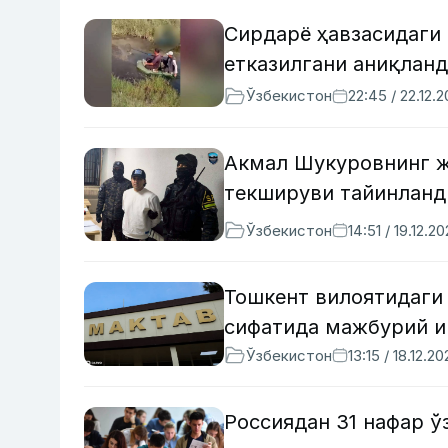
Сирдарё ҳавзасидаги
етказилгани аниқлан
Ўзбекистон
22:45 / 22.12.
Акмал Шукуровнинг ж
текшируви тайинланд
Ўзбекистон
14:51 / 19.12.2
Тошкент вилоятидаги
сифатида мажбурий 
Ўзбекистон
13:15 / 18.12.2
Россиядан 31 нафар 