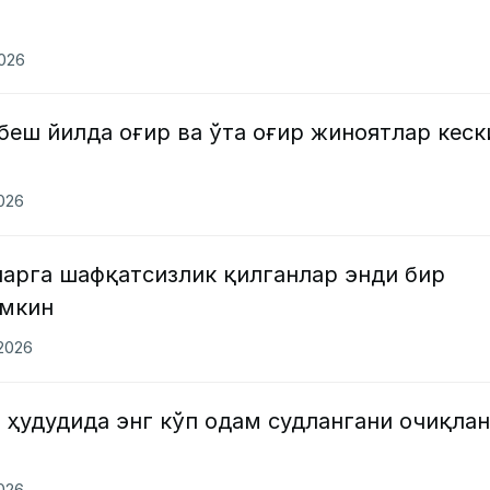
2026
беш йилда оғир ва ўта оғир жиноятлар кеск
2026
ларга шафқатсизлик қилганлар энди бир
умкин
.2026
 ҳудудида энг кўп одам судлангани очиқла
2026