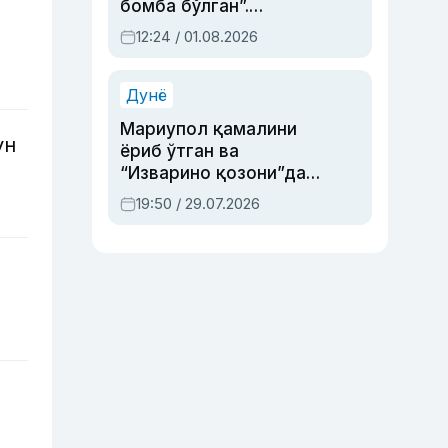
бомба бўлган”.
Абдулла Ориповни
12:24 / 01.08.2026
сиёсий айбловлардан
асраб қолган воқеа
Дунё
Мариупол қамалини
ун
ёриб ўтган ва
“Изварино қозони”дан
чиққан қаҳрамон —
19:50 / 29.07.2026
Украина армияси бош
қўмондони Драпатий
ҳақида