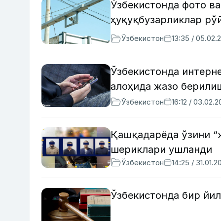
Ўзбекистонда фото ва
ҳуқуқбузарликлар рў
Ўзбекистон
13:35 / 05.02.
Ўзбекистонда интерн
алоҳида жазо берили
Ўзбекистон
16:12 / 03.02.
Қашқадарёда ўзини “ж
шериклари ушланди
Ўзбекистон
14:25 / 31.01.2
Ўзбекистонда бир йил