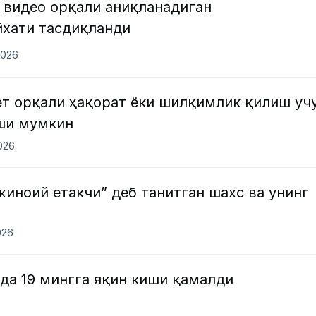
 видео орқали аниқланадиган
йхати тасдиқланди
2026
ет орқали ҳақорат ёки шилқимлик қилиш уч
ши мумкин
2026
иноий етакчи” деб танитган шахс ва унинг
026
да 19 мингга яқин киши қамалди