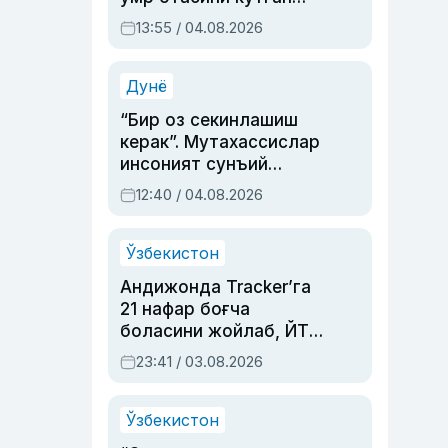
актриса ва дубльяж
13:55 / 04.08.2026
устаси Римма
Аҳмедованинг
синовларга тўла ҳаёти
Дунё
“Бир оз секинлашиш
керак”. Мутахассислар
инсоният сунъий
интеллектни бошқара
12:40 / 04.08.2026
олмай қолишидан
хавотир билдирди
Ўзбекистон
Андижонда Tracker’га
21 нафар боғча
боласини жойлаб, ЙТҲ
содир этган аёлга суд
23:41 / 03.08.2026
ҳукми ўқилди
Ўзбекистон