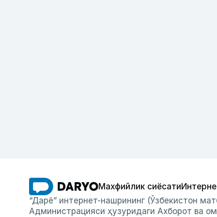
Махфийлик сиёсати
Интерне
“Дарё” интернет-нашрининг (Ўзбекистон мат
Администрацияси ҳузуридаги Ахборот ва ом