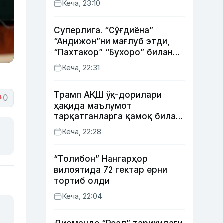
Кеча, 23:10
Суперлига. “Сўғдиёна”
“Андижон”ни мағлуб этди,
“Пахтакор” “Бухоро” билан
жанговар дуранг қайд этди
Кеча, 22:31
Трамп АҚШ ўқ-дорилари
0
ҳақида маълумот
тарқатганларга қамоқ билан
таҳдид қилди
Кеча, 22:28
“Толибон” Нангарҳор
вилоятида 72 гектар ерни
тортиб олди
Кеча, 22:04