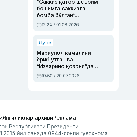
“Саккиз қатор шеърим
бошимга саккизта
бомба бўлган”.
Абдулла Ориповни
12:24 / 01.08.2026
сиёсий айбловлардан
асраб қолган воқеа
Дунё
Мариупол қамалини
ёриб ўтган ва
“Изварино қозони”дан
чиққан қаҳрамон —
19:50 / 29.07.2026
Украина армияси бош
қўмондони Драпатий
ҳақида
и
Янгиликлар архиви
Реклама
стон Республикаси Президенти
3.2015 йил санада 0944-сонли гувоҳнома