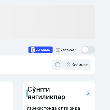
Ўзбекча
Кабинет
Сўнгги
янгиликлар
Ўзбекистонда олти ойда