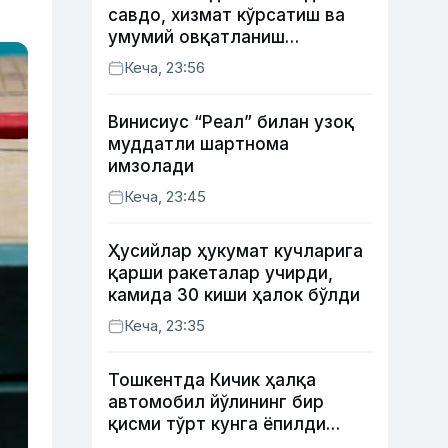
савдо, хизмат кўрсатиш ва
умумий овқатланиш
корхоналари қанча солиқ
Кеча, 23:56
тўлагани очиқланди
Винисиус “Реал” билан узоқ
муддатли шартнома
имзолади
Кеча, 23:45
Ҳусийлар ҳукумат кучларига
қарши ракеталар учирди,
камида 30 киши ҳалок бўлди
Кеча, 23:35
Тошкентда Кичик ҳалқа
автомобил йўлининг бир
қисми тўрт кунга ёпилди
(харита)