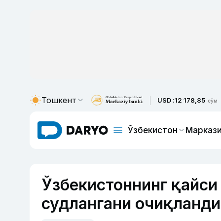
Тошкент
USD :
12 178,85
сўм
Ўзбекистон
Маркази
Ўзбекистоннинг қайси
судлангани очиқланди