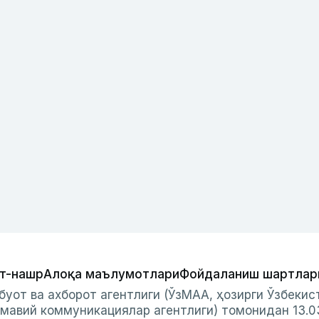
т-нашр
Алоқа маълумотлари
Фойдаланиш шартлар
буот ва ахборот агентлиги (ЎзМАА, ҳозирги Ўзбеки
мавий коммуникациялар агентлиги) томонидан 13.0