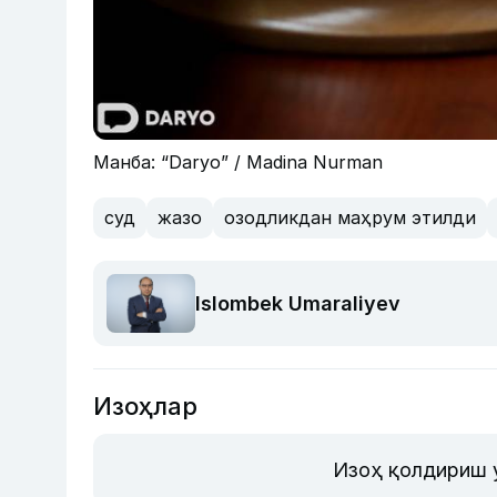
Манба: “Daryo” / Madina Nurman
суд
жазо
озодликдан маҳрум этилди
Islombek Umaraliyev
Изоҳлар
Изоҳ қолдириш 