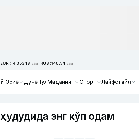
EUR :
RUB :
14 053,18
146,54
сўм
сўм
й Осиё
Дунё
Пул
Маданият
Спорт
Лайфстайл
 ҳудудида энг кўп одам