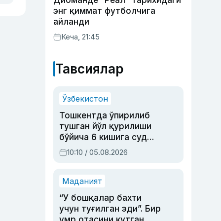
Диоманде “Реал” тарихидаги
энг қиммат футболчига
айланди
Кеча, 21:45
Тавсиялар
Ўзбекистон
Тошкентда ўпирилиб
тушган йўл қурилиши
бўйича 6 кишига суд
ҳукми ўқилди
10:10 / 05.08.2026
Маданият
“У бошқалар бахти
учун туғилган эди”. Бир
умр отасини кутган