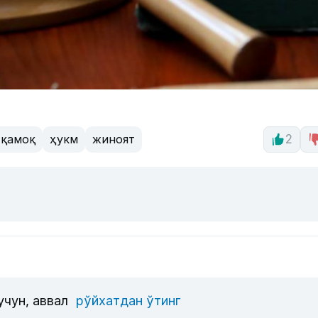
қамоқ
ҳукм
жиноят
2
учун, аввал
рўйхатдан ўтинг